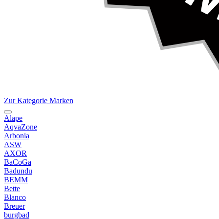
Zur Kategorie Marken
Alape
AqvaZone
Arbonia
ASW
AXOR
BaCoGa
Badundu
BEMM
Bette
Blanco
Breuer
burgbad