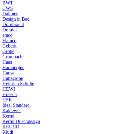
BWT
CWS
Dallmer
Design in Bad
Dornbracht
Duravit
emco
Flamco
Geberit
Grohe
Grumbach
Haas
Hamberger
Hansa
Hansgrohe
Heinrich Schulte
HEWI
Hoesch
HSK
Ideal Standard
Kaldewei
Kermi
Kermi Duschdesign
KEUCO
Kludi