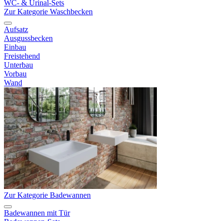
WC- & Urinal-Sets
Zur Kategorie Waschbecken
Aufsatz
Ausgussbecken
Einbau
Freistehend
Unterbau
Vorbau
Wand
Zur Kategorie Badewannen
Badewannen mit Tür