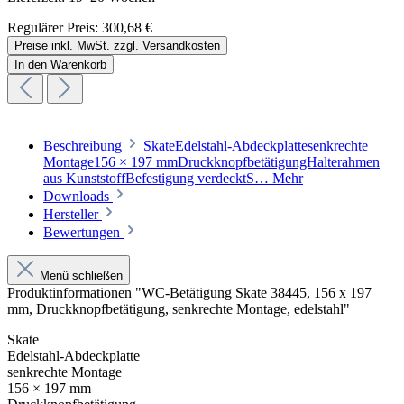
Regulärer Preis:
300,68 €
Preise inkl. MwSt. zzgl. Versandkosten
In den Warenkorb
Beschreibung
SkateEdelstahl-Abdeckplattesenkrechte
Montage156 × 197 mmDruckknopfbetätigungHalterahmen
aus KunststoffBefestigung verdecktS…
Mehr
Downloads
Hersteller
Bewertungen
Menü schließen
Produktinformationen "WC-Betätigung Skate 38445, 156 x 197
mm, Druckknopfbetätigung, senkrechte Montage, edelstahl"
Skate
Edelstahl-Abdeckplatte
senkrechte Montage
156 × 197 mm