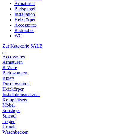
Armaturen
Badspiegel
Installation
Heizkörper
Accessoires
Badmöbel
WC
Zur Kategorie SALE
Accessoires
Armaturen
B-Ware
Badewannen
Bidets
Duschwannen
Heizkörper
Installationsmaterial
Komplettsets
Möbel
Sonstiges
Spiegel
Träger
Urinale
Waschbecken