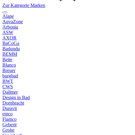
Zur Kategorie Marken
Alape
AqvaZone
Arbonia
ASW
AXOR
BaCoGa
Badundu
BEMM
Bette
Blanco
Breuer
burgbad
BWT
CWS
Dallmer
Design in Bad
Dornbracht
Duravit
emco
Flamco
Geberit
Grohe