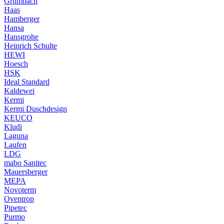
Grumbach
Haas
Hamberger
Hansa
Hansgrohe
Heinrich Schulte
HEWI
Hoesch
HSK
Ideal Standard
Kaldewei
Kermi
Kermi Duschdesign
KEUCO
Kludi
Laguna
Laufen
LDG
mabo Sanitec
Mauersberger
MEPA
Novoterm
Oventrop
Pipetec
Purmo