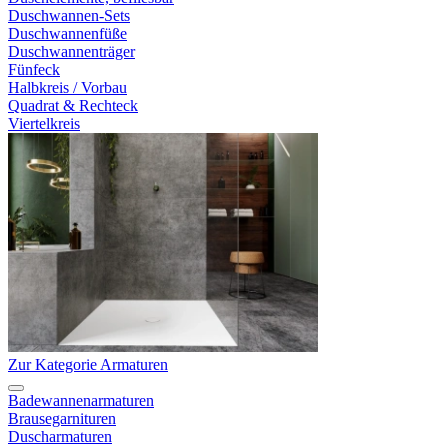
Duschwannen-Sets
Duschwannenfüße
Duschwannenträger
Fünfeck
Halbkreis / Vorbau
Quadrat & Rechteck
Viertelkreis
Zur Kategorie Armaturen
Badewannenarmaturen
Brausegarnituren
Duscharmaturen