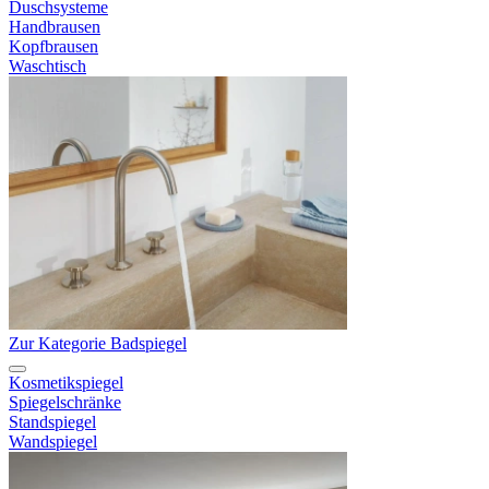
Duschsysteme
Handbrausen
Kopfbrausen
Waschtisch
Zur Kategorie Badspiegel
Kosmetikspiegel
Spiegelschränke
Standspiegel
Wandspiegel