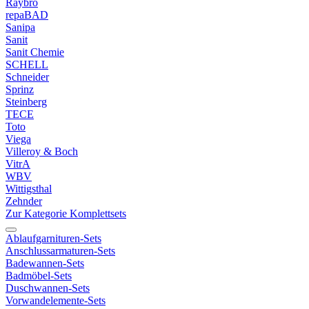
Raybro
repaBAD
Sanipa
Sanit
Sanit Chemie
SCHELL
Schneider
Sprinz
Steinberg
TECE
Toto
Viega
Villeroy & Boch
VitrA
WBV
Wittigsthal
Zehnder
Zur Kategorie Komplettsets
Ablaufgarnituren-Sets
Anschlussarmaturen-Sets
Badewannen-Sets
Badmöbel-Sets
Duschwannen-Sets
Vorwandelemente-Sets