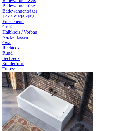
Badewannen-Sets
Badewannenfüße
Badewannenträger
Eck / Viertelkreis
Freistehend
Griffe
Halbkreis / Vorbau
Nackenkissen
Oval
Rechteck
Rund
Sechseck
Sonderform
Trapez