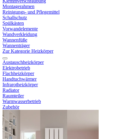
Klemmverschraubung
Montagerahmen
Reinigungs- und Pflegemittel
Schallschutz
Spülkästen
Vorwandelemente
Wandverkleidung
Wannenfüße
Wannenträger
Zur Kategorie Heizkörper
Austauschheizkörper
Elektrobetrieb
Flachheizkörper
Handtuchwärmer
Infrarotheizkörper
Radiator
Raumteiler
Warmwasserbetrieb
Zubehör