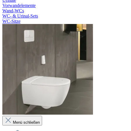
Urinale
Vorwandelemente
Wand-WCs
WC- & Urinal-Sets
WC-Sitze
Menü schließen