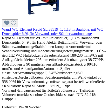
Wand-WC-Element Rapid SL 38519_1, 1,13 m Bauhöhe, mit WC-
Druckspüler 6-9l, für Vorwand- oder Ständerwandmontage
Rapid SLElement für WC mit Druckspüler, 1,13 m Bauhöhemit
Druckspüler 6 - 9 l für Hand-/elektr. Betätigungfür Vorwand- oder
StänderwandmontageStahlrahmen komplett vormontiertmit
Schnellverstellung und HöhensicherungBefestigungsmaterial, TÜV-
geprüft2 WC-HaltebolzenSchraubenabstand 180/230 mmWCs mit
Auflagefläche kleiner 205 mm erfordern Abstützungsset 38 779PP-
Ablaufbogen ⌀ 90 mmtiefenverstellbarReduzierstück ⌀ 90/110
mmZu- und AblaufgarniturAutomatic-Spüler
einstellbarArmaturengruppe I, 3/4″Vorabsperrung6-9l
einstellbarDurchspülbogen, SpülstromregulierungWandwinkel 38
558 00M für Vorwandmontage müssen separat bestellt werdenSerie
/ Kollektion: Rapid SLModell: 38519_1Typ:
Vorwand-/Einbauelement für ToiletteSpülungstyp: Tiefspüler
Volumenstromklasse: ohne Geräuschklasse nach DIN-52 218:
Gruppe I
Lieferzeit: 19–20 Wochen