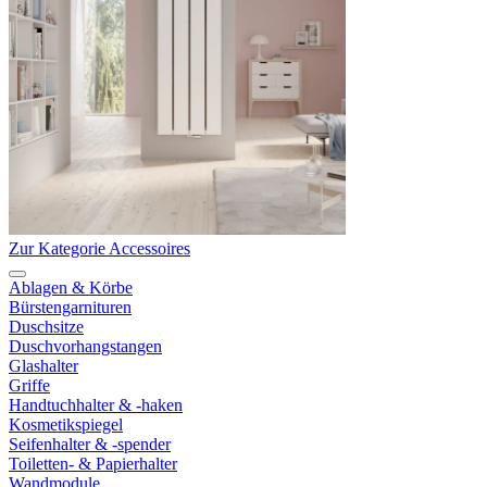
Zur Kategorie Accessoires
Ablagen & Körbe
Bürstengarnituren
Duschsitze
Duschvorhangstangen
Glashalter
Griffe
Handtuchhalter & -haken
Kosmetikspiegel
Seifenhalter & -spender
Toiletten- & Papierhalter
Wandmodule