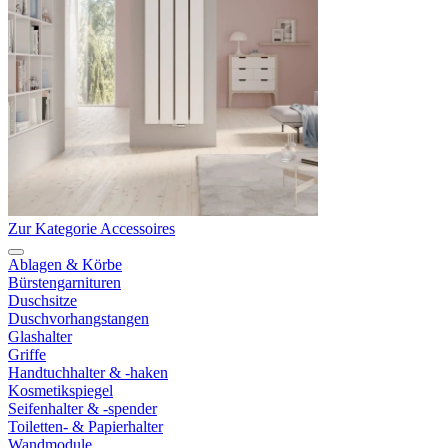
Zur Kategorie Accessoires
Ablagen & Körbe
Bürstengarnituren
Duschsitze
Duschvorhangstangen
Glashalter
Griffe
Handtuchhalter & -haken
Kosmetikspiegel
Seifenhalter & -spender
Toiletten- & Papierhalter
Wandmodule