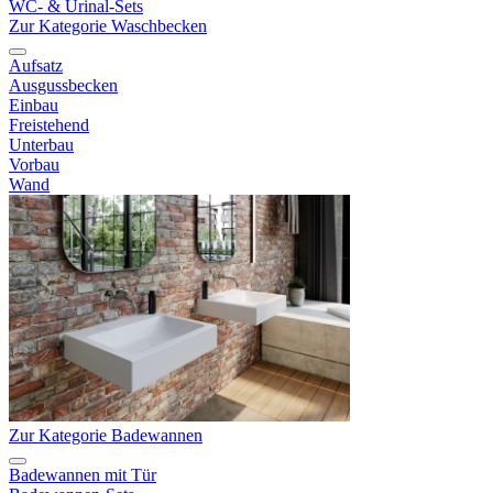
WC- & Urinal-Sets
Zur Kategorie Waschbecken
Aufsatz
Ausgussbecken
Einbau
Freistehend
Unterbau
Vorbau
Wand
Zur Kategorie Badewannen
Badewannen mit Tür