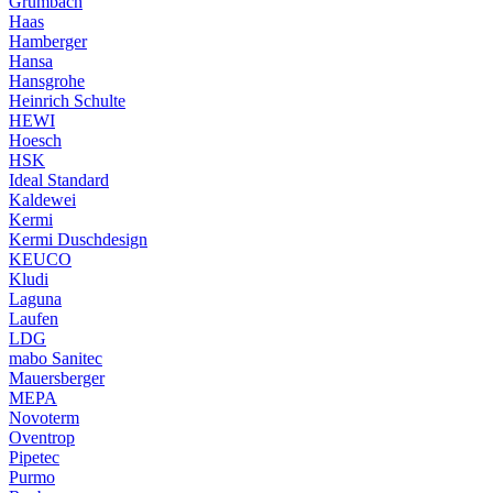
Grumbach
Haas
Hamberger
Hansa
Hansgrohe
Heinrich Schulte
HEWI
Hoesch
HSK
Ideal Standard
Kaldewei
Kermi
Kermi Duschdesign
KEUCO
Kludi
Laguna
Laufen
LDG
mabo Sanitec
Mauersberger
MEPA
Novoterm
Oventrop
Pipetec
Purmo