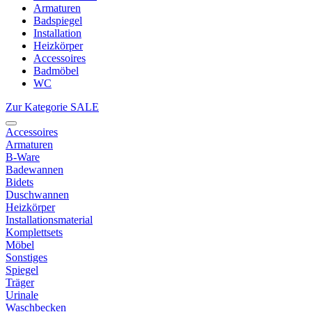
Armaturen
Badspiegel
Installation
Heizkörper
Accessoires
Badmöbel
WC
Zur Kategorie SALE
Accessoires
Armaturen
B-Ware
Badewannen
Bidets
Duschwannen
Heizkörper
Installationsmaterial
Komplettsets
Möbel
Sonstiges
Spiegel
Träger
Urinale
Waschbecken