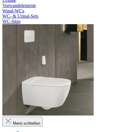
Urinale
Vorwandelemente
Wand-WCs
WC- & Urinal-Sets
WC-Sitze
Menü schließen