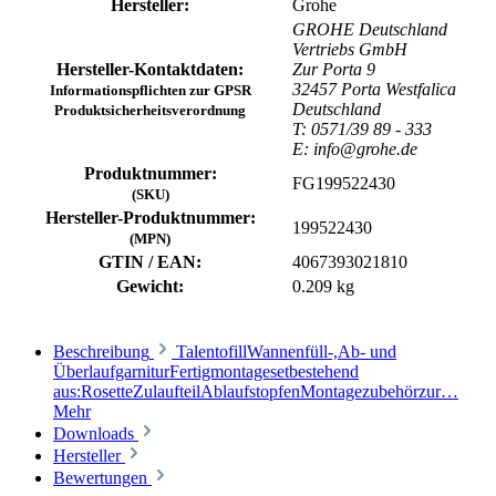
Hersteller:
Grohe
GROHE Deutschland
Vertriebs GmbH
Hersteller-Kontaktdaten:
Zur Porta 9
32457 Porta Westfalica
Informationspflichten zur GPSR
Deutschland
Produktsicherheitsverordnung
T: 0571/39 89 - 333
E: info@grohe.de
Produktnummer:
FG199522430
(SKU)
Hersteller-Produktnummer:
199522430
(MPN)
GTIN / EAN:
4067393021810
Gewicht:
0.209 kg
Beschreibung
TalentofillWannenfüll-,Ab- und
ÜberlaufgarniturFertigmontagesetbestehend
aus:RosetteZulaufteilAblaufstopfenMontagezubehörzur…
Mehr
Downloads
Hersteller
Bewertungen