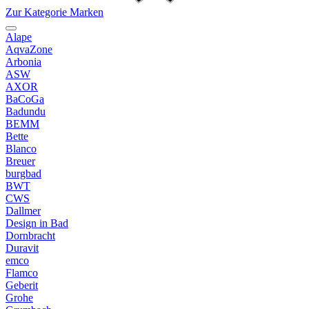
Zur Kategorie Marken
Alape
AqvaZone
Arbonia
ASW
AXOR
BaCoGa
Badundu
BEMM
Bette
Blanco
Breuer
burgbad
BWT
CWS
Dallmer
Design in Bad
Dornbracht
Duravit
emco
Flamco
Geberit
Grohe