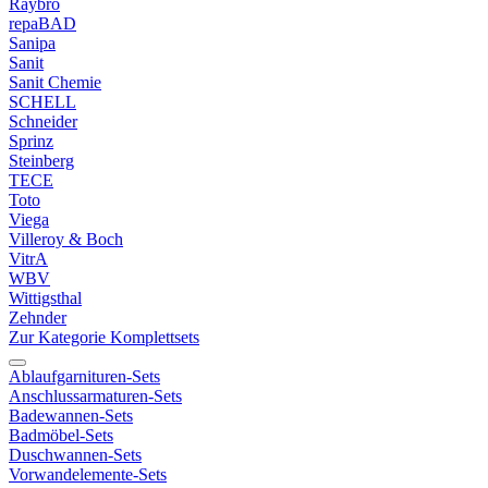
Raybro
repaBAD
Sanipa
Sanit
Sanit Chemie
SCHELL
Schneider
Sprinz
Steinberg
TECE
Toto
Viega
Villeroy & Boch
VitrA
WBV
Wittigsthal
Zehnder
Zur Kategorie Komplettsets
Ablaufgarnituren-Sets
Anschlussarmaturen-Sets
Badewannen-Sets
Badmöbel-Sets
Duschwannen-Sets
Vorwandelemente-Sets