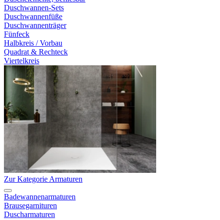
Duschwannen-Sets
Duschwannenfüße
Duschwannenträger
Fünfeck
Halbkreis / Vorbau
Quadrat & Rechteck
Viertelkreis
Zur Kategorie Armaturen
Badewannenarmaturen
Brausegarnituren
Duscharmaturen