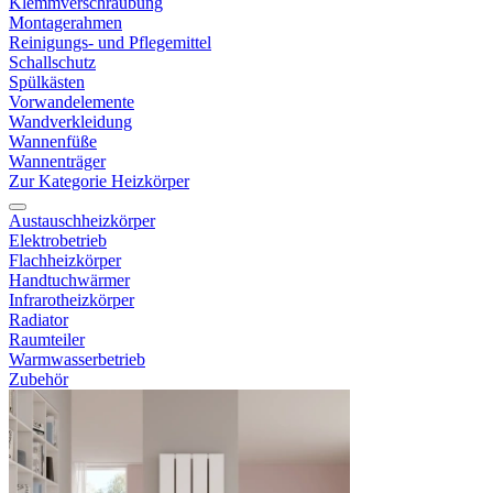
Klemmverschraubung
Montagerahmen
Reinigungs- und Pflegemittel
Schallschutz
Spülkästen
Vorwandelemente
Wandverkleidung
Wannenfüße
Wannenträger
Zur Kategorie Heizkörper
Austauschheizkörper
Elektrobetrieb
Flachheizkörper
Handtuchwärmer
Infrarotheizkörper
Radiator
Raumteiler
Warmwasserbetrieb
Zubehör