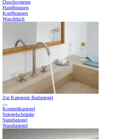
Duschsysteme
Handbrausen
Kopfbrausen
Waschtisch
Zur Kategorie Badspiegel
Kosmetikspiegel
Spiegelschränke
Standspiegel
Wandspiegel