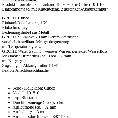
Produktinformationen "Einhand-Bidetbatterie Cubeo 101810,
Einlochmontage, mit Kugelgelenk, Zugstangen-Ablaufgarnitur"
GROHE Cubeo
Einhand-Bidetbatterie, 1/2″
Einlochmontage
Bedienungshebel aus Metall
GROHE SilkMove 28 mm Keramikkartusche
variabel einstellbare Mengenbegrenzung
mit Temperaturbegrenzer
GROHE Water Saving - weniger Wasser, perfekter Wasserfluss
Maximaler Durchfluss (bei 3 bar): 5 l/min
mit Kugelgelenk
Zugstangen-Ablaufgarnitur 1 1/4″
flexible Anschlussschläuche
Serie / Kollektion: Cubeo
Modell: 101810
Typ: Bidetarmatur
Durchflussmenge (max.): 5 l/min
Auslaufhöhe (ca.): 92 mm
Ausladung: 113 mm
Anschlussdurchmesser: 3/8″ (10)