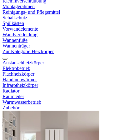
Klemmverschraubung
Montagerahmen
Reinigungs- und Pflegemittel
Schallschutz
Spülkästen
Vorwandelemente
Wandverkleidung
Wannenfüße
Wannenträger
Zur Kategorie Heizkörper
Austauschheizkörper
Elektrobetrieb
Flachheizkörper
Handtuchwärmer
Infrarotheizkörper
Radiator
Raumteiler
Warmwasserbetrieb
Zubehör