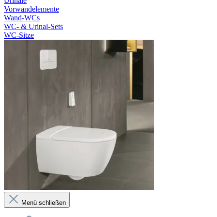
Urinale
Vorwandelemente
Wand-WCs
WC- & Urinal-Sets
WC-Sitze
Menü schließen