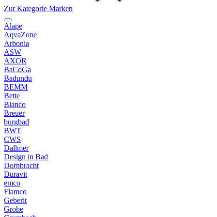
Zur Kategorie Marken
Alape
AqvaZone
Arbonia
ASW
AXOR
BaCoGa
Badundu
BEMM
Bette
Blanco
Breuer
burgbad
BWT
CWS
Dallmer
Design in Bad
Dornbracht
Duravit
emco
Flamco
Geberit
Grohe