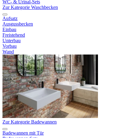
WC- & Urinal-Sets
Zur Kategorie Waschbecken
Aufsatz
Ausgussbecken
Einbau
Freistehend
Unterbau
Vorbau
Wand
Zur Kategorie Badewannen
Badewannen mit Tür