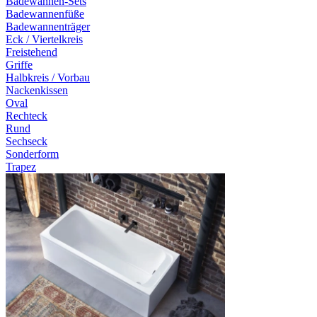
Badewannen-Sets
Badewannenfüße
Badewannenträger
Eck / Viertelkreis
Freistehend
Griffe
Halbkreis / Vorbau
Nackenkissen
Oval
Rechteck
Rund
Sechseck
Sonderform
Trapez