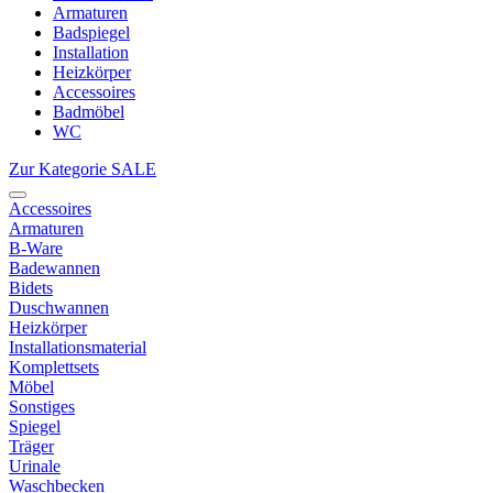
Armaturen
Badspiegel
Installation
Heizkörper
Accessoires
Badmöbel
WC
Zur Kategorie SALE
Accessoires
Armaturen
B-Ware
Badewannen
Bidets
Duschwannen
Heizkörper
Installationsmaterial
Komplettsets
Möbel
Sonstiges
Spiegel
Träger
Urinale
Waschbecken