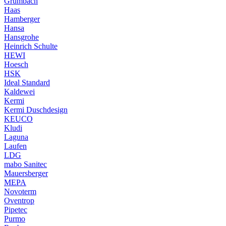
Grumbach
Haas
Hamberger
Hansa
Hansgrohe
Heinrich Schulte
HEWI
Hoesch
HSK
Ideal Standard
Kaldewei
Kermi
Kermi Duschdesign
KEUCO
Kludi
Laguna
Laufen
LDG
mabo Sanitec
Mauersberger
MEPA
Novoterm
Oventrop
Pipetec
Purmo