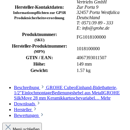
Vertriebs GmbH
Hersteller-Kontaktdaten:
Zur Porta 9
32457 Porta Westfalica
Informationspflichten zur GPSR
Deutschland
Produktsicherheitsverordnung
T: 0571/39 89 - 333
E: info@grohe.de
Produktnummer:
FG1018100000
(SKU)
Hersteller-Produktnummer:
1018100000
(MPN)
GTIN / EAN:
4067393011507
Höhe:
149 mm
Gewicht:
1.57 kg
Beschreibung
GROHE CubeoEinhand-Bidetbatterie,
1/2″EinlochmontageBedienungshebel aus MetallGROHE
SilkMove 28 mm Keramikkartuschevariabel…
Mehr
Downloads
Hersteller
Bewertungen
Menü schließen