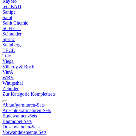
Raybro
repaBAD
Sanipa
Sanit
Sanit Chemie
SCHELL
Schneider
Sprinz
Steinberg
TECE
Toto
Viega
Villeroy & Boch
VitrA
WBV
Wittigsthal
Zehnder
Zur Kategorie Komplettsets
Ablaufgarnituren-Sets
Anschlussarmaturen-Sets
Badewannen-Sets
Badmöbel-Sets
Duschwannen-Sets
Vorwandelemente-Sets