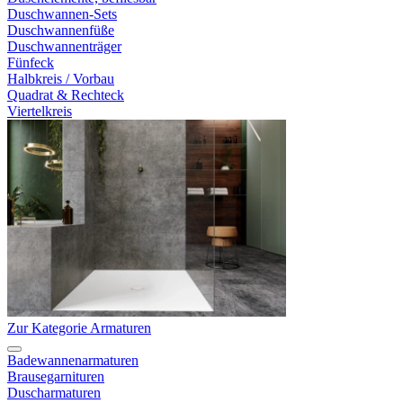
Duschwannen-Sets
Duschwannenfüße
Duschwannenträger
Fünfeck
Halbkreis / Vorbau
Quadrat & Rechteck
Viertelkreis
Zur Kategorie Armaturen
Badewannenarmaturen
Brausegarnituren
Duscharmaturen