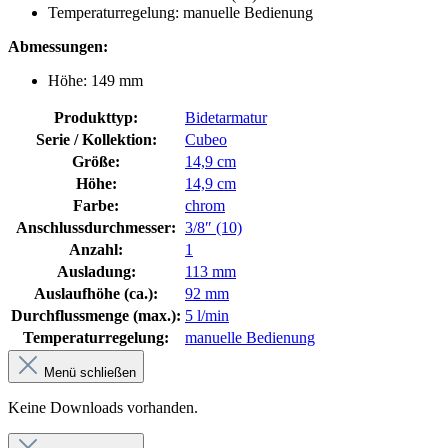
Temperaturregelung: manuelle Bedienung
Abmessungen:
Höhe: 149 mm
Produkttyp:
Bidetarmatur
Serie / Kollektion:
Cubeo
Größe:
14,9 cm
Höhe:
14,9 cm
Farbe:
chrom
Anschlussdurchmesser:
3/8″ (10)
Anzahl:
1
Ausladung:
113 mm
Auslaufhöhe (ca.):
92 mm
Durchflussmenge (max.):
5 l/min
Temperaturregelung:
manuelle Bedienung
Menü schließen
Keine Downloads vorhanden.