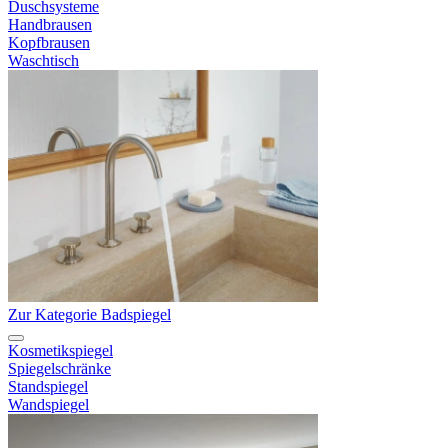
Duschsysteme
Handbrausen
Kopfbrausen
Waschtisch
Zur Kategorie Badspiegel
Kosmetikspiegel
Spiegelschränke
Standspiegel
Wandspiegel