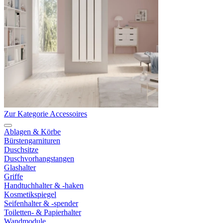
Zur Kategorie Accessoires
Ablagen & Körbe
Bürstengarnituren
Duschsitze
Duschvorhangstangen
Glashalter
Griffe
Handtuchhalter & -haken
Kosmetikspiegel
Seifenhalter & -spender
Toiletten- & Papierhalter
Wandmodule