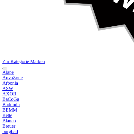
Zur Kategorie Marken
Alape
AqvaZone
Arbonia
ASW
AXOR
BaCoGa
Badundu
BEMM
Bette
Blanco
Breuer
burgbad