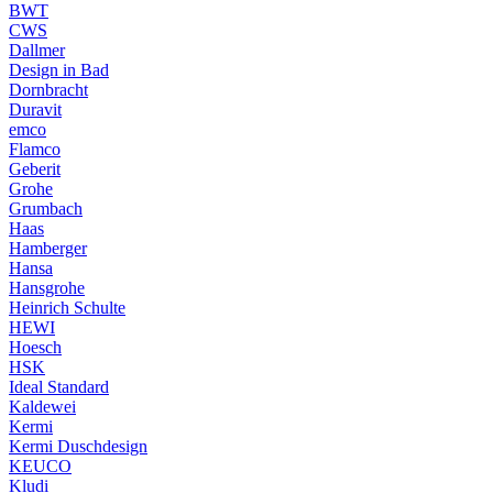
BWT
CWS
Dallmer
Design in Bad
Dornbracht
Duravit
emco
Flamco
Geberit
Grohe
Grumbach
Haas
Hamberger
Hansa
Hansgrohe
Heinrich Schulte
HEWI
Hoesch
HSK
Ideal Standard
Kaldewei
Kermi
Kermi Duschdesign
KEUCO
Kludi