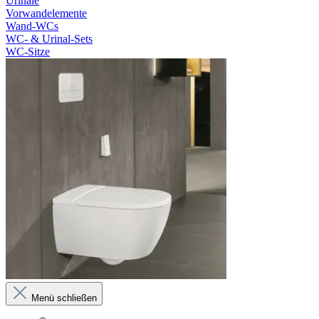
Urinale
Vorwandelemente
Wand-WCs
WC- & Urinal-Sets
WC-Sitze
Menü schließen