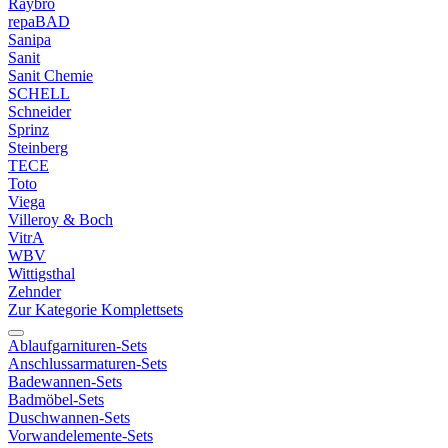
Raybro
repaBAD
Sanipa
Sanit
Sanit Chemie
SCHELL
Schneider
Sprinz
Steinberg
TECE
Toto
Viega
Villeroy & Boch
VitrA
WBV
Wittigsthal
Zehnder
Zur Kategorie Komplettsets
Ablaufgarnituren-Sets
Anschlussarmaturen-Sets
Badewannen-Sets
Badmöbel-Sets
Duschwannen-Sets
Vorwandelemente-Sets