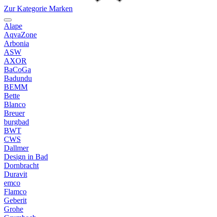
Zur Kategorie Marken
Alape
AqvaZone
Arbonia
ASW
AXOR
BaCoGa
Badundu
BEMM
Bette
Blanco
Breuer
burgbad
BWT
CWS
Dallmer
Design in Bad
Dornbracht
Duravit
emco
Flamco
Geberit
Grohe