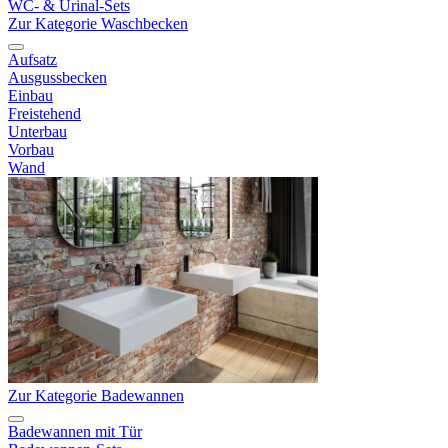
WC- & Urinal-Sets
Zur Kategorie Waschbecken
Aufsatz
Ausgussbecken
Einbau
Freistehend
Unterbau
Vorbau
Wand
Zur Kategorie Badewannen
Badewannen mit Tür