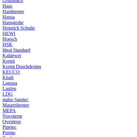
Grumbach
Haas
Hamberger
Hansa
Hansgrohe
Heinrich Schulte
HEWI
Hoesch
HSK
Ideal Standard
Kaldewei
Kermi
Kermi Duschdesign
KEUCO
Kludi
Laguna
Laufen
LDG
mabo Sanitec
Mauersberger
MEPA
Novoterm
Oventrop
Pipetec
Purmo