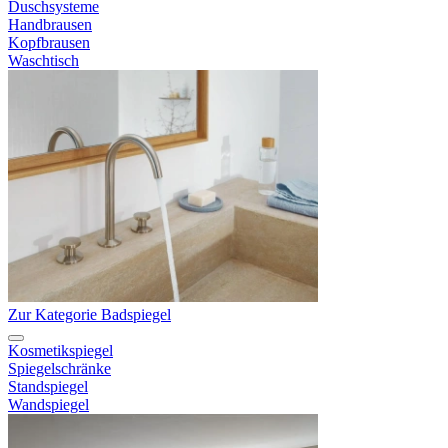
Duschsysteme
Handbrausen
Kopfbrausen
Waschtisch
Zur Kategorie Badspiegel
Kosmetikspiegel
Spiegelschränke
Standspiegel
Wandspiegel