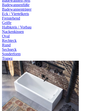
Badewannen-Sets
Badewannenfüße
Badewannenträger
Eck / Viertelkreis
Freistehend
Griffe
Halbkreis / Vorbau
Nackenkissen
Oval
Rechteck
Rund
Sechseck
Sonderform
Trapez