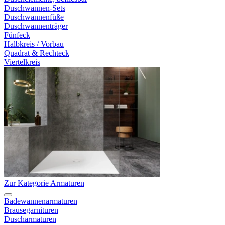
Duschwannen-Sets
Duschwannenfüße
Duschwannenträger
Fünfeck
Halbkreis / Vorbau
Quadrat & Rechteck
Viertelkreis
Zur Kategorie Armaturen
Badewannenarmaturen
Brausegarnituren
Duscharmaturen