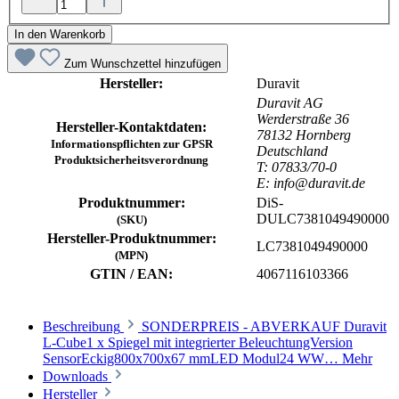
In den Warenkorb
Zum Wunschzettel hinzufügen
Hersteller:
Duravit
Duravit AG
Werderstraße 36
Hersteller-Kontaktdaten:
78132 Hornberg
Informationspflichten zur GPSR
Deutschland
Produktsicherheitsverordnung
T: 07833/70-0
E: info@duravit.de
Produktnummer:
DiS-
DULC7381049490000
(SKU)
Hersteller-Produktnummer:
LC7381049490000
(MPN)
GTIN / EAN:
4067116103366
Beschreibung
SONDERPREIS - ABVERKAUF Duravit
L-Cube1 x Spiegel mit integrierter BeleuchtungVersion
SensorEckig800x700x67 mmLED Modul24 WW…
Mehr
Downloads
Hersteller