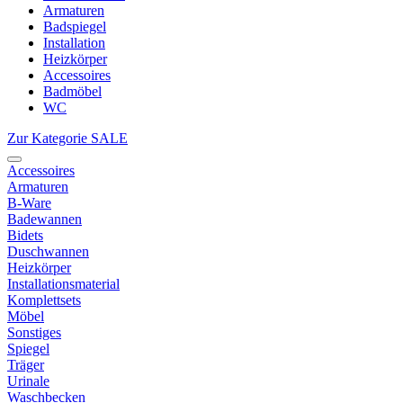
Armaturen
Badspiegel
Installation
Heizkörper
Accessoires
Badmöbel
WC
Zur Kategorie SALE
Accessoires
Armaturen
B-Ware
Badewannen
Bidets
Duschwannen
Heizkörper
Installationsmaterial
Komplettsets
Möbel
Sonstiges
Spiegel
Träger
Urinale
Waschbecken