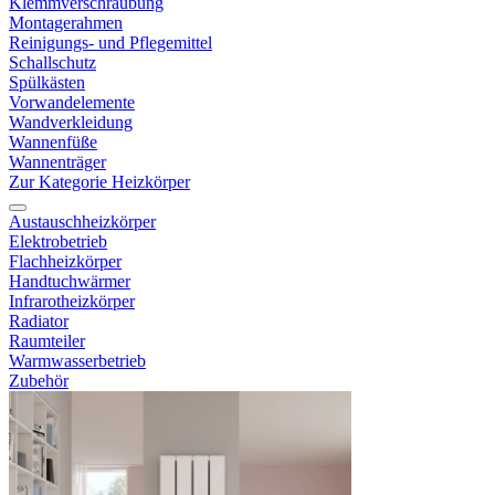
Klemmverschraubung
Montagerahmen
Reinigungs- und Pflegemittel
Schallschutz
Spülkästen
Vorwandelemente
Wandverkleidung
Wannenfüße
Wannenträger
Zur Kategorie Heizkörper
Austauschheizkörper
Elektrobetrieb
Flachheizkörper
Handtuchwärmer
Infrarotheizkörper
Radiator
Raumteiler
Warmwasserbetrieb
Zubehör