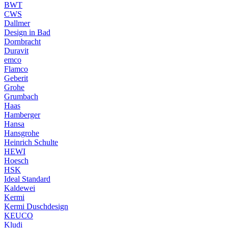
BWT
CWS
Dallmer
Design in Bad
Dornbracht
Duravit
emco
Flamco
Geberit
Grohe
Grumbach
Haas
Hamberger
Hansa
Hansgrohe
Heinrich Schulte
HEWI
Hoesch
HSK
Ideal Standard
Kaldewei
Kermi
Kermi Duschdesign
KEUCO
Kludi