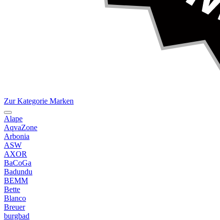
Zur Kategorie Marken
Alape
AqvaZone
Arbonia
ASW
AXOR
BaCoGa
Badundu
BEMM
Bette
Blanco
Breuer
burgbad