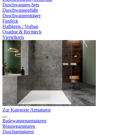
Duschwannen-Sets
Duschwannenfüße
Duschwannenträger
Fünfeck
Halbkreis / Vorbau
Quadrat & Rechteck
Viertelkreis
Zur Kategorie Armaturen
Badewannenarmaturen
Brausegarnituren
Duscharmaturen