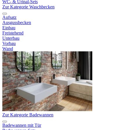
WC- & Urinal-Sets
Zur Kategorie Waschbecken
Aufsatz
Ausgussbecken
Einbau
Freistehend
Unterbau
Vorbau
Wand
Zur Kategorie Badewannen
Badewannen mit Tür