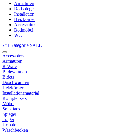
Armaturen
Badspiegel
Installation
Heizkörper
Accessoires
Badmöbel
WC
Zur Kategorie SALE
Accessoires
Armaturen
B-Ware
Badewannen
Bidets
Duschwannen
Heizkörper
Installationsmaterial
Komplettsets
Möbel
Sonstiges
Spiegel
Träger
Urinale
Waschbecken