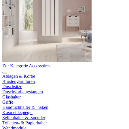
Zur Kategorie Accessoires
Ablagen & Körbe
Bürstengarnituren
Duschsitze
Duschvorhangstangen
Glashalter
Griffe
Handtuchhalter & -haken
Kosmetikspiegel
Seifenhalter & -spender
Toiletten- & Papierhalter
Wandmodule