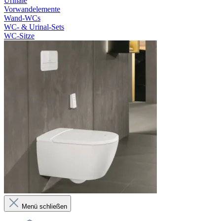
Urinale
Vorwandelemente
Wand-WCs
WC- & Urinal-Sets
WC-Sitze
Menü schließen