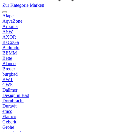
Zur Kategorie Marken
Alape
AqvaZone
Arbonia
ASW
AXOR
BaCoGa
Badundu
BEMM
Bette
Blanco
Breuer
burgbad
BWT
CWS
Dallmer
Design in Bad
Dornbracht
Duravit
emco
Flamco
Geberit
Grohe