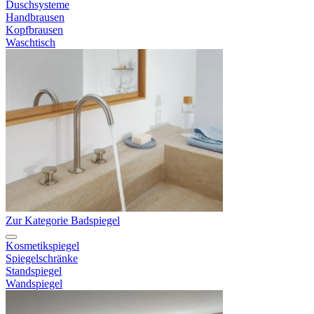
Duschsysteme
Handbrausen
Kopfbrausen
Waschtisch
Zur Kategorie Badspiegel
Kosmetikspiegel
Spiegelschränke
Standspiegel
Wandspiegel