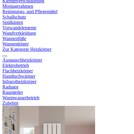
Klemmverschraubung
Montagerahmen
Reinigungs- und Pflegemittel
Schallschutz
Spülkästen
Vorwandelemente
Wandverkleidung
Wannenfüße
Wannenträger
Zur Kategorie Heizkörper
Austauschheizkörper
Elektrobetrieb
Flachheizkörper
Handtuchwärmer
Infrarotheizkörper
Radiator
Raumteiler
Warmwasserbetrieb
Zubehör