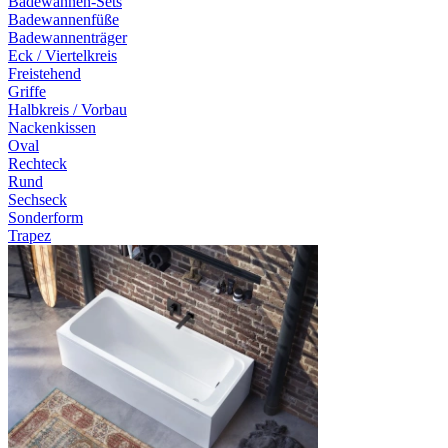
Badewannen-Sets
Badewannenfüße
Badewannenträger
Eck / Viertelkreis
Freistehend
Griffe
Halbkreis / Vorbau
Nackenkissen
Oval
Rechteck
Rund
Sechseck
Sonderform
Trapez