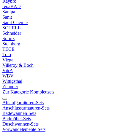
Raybro
repaBAD
Sanipa
Sanit
Sanit Chemie
SCHELL
Schneider
Sprinz
Steinberg
TECE
Toto
Viega
Villeroy & Boch
VitrA
WBV
Wittigsthal
Zehnder
Zur Kategorie Komplettsets
Ablaufgarnituren-Sets
Anschlussarmaturen-Sets
Badewannen-Sets
Badmöbel-Sets
Duschwannen-Sets
Vorwandelemente-Sets