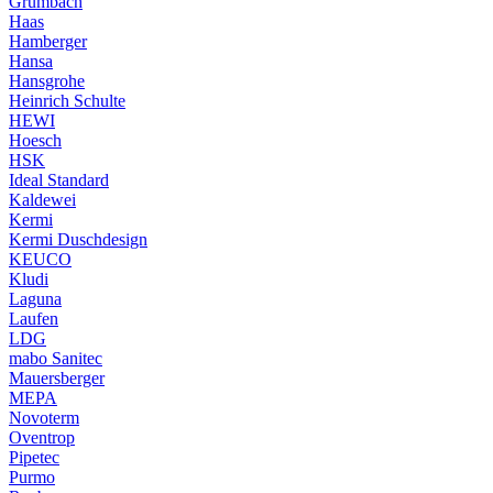
Grumbach
Haas
Hamberger
Hansa
Hansgrohe
Heinrich Schulte
HEWI
Hoesch
HSK
Ideal Standard
Kaldewei
Kermi
Kermi Duschdesign
KEUCO
Kludi
Laguna
Laufen
LDG
mabo Sanitec
Mauersberger
MEPA
Novoterm
Oventrop
Pipetec
Purmo