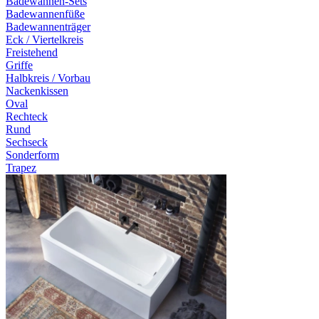
Badewannen-Sets
Badewannenfüße
Badewannenträger
Eck / Viertelkreis
Freistehend
Griffe
Halbkreis / Vorbau
Nackenkissen
Oval
Rechteck
Rund
Sechseck
Sonderform
Trapez