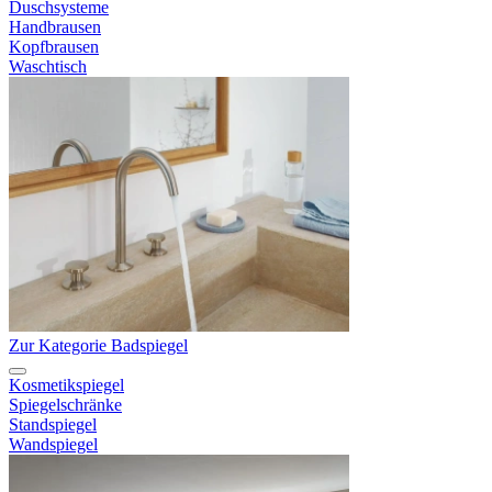
Duschsysteme
Handbrausen
Kopfbrausen
Waschtisch
Zur Kategorie Badspiegel
Kosmetikspiegel
Spiegelschränke
Standspiegel
Wandspiegel