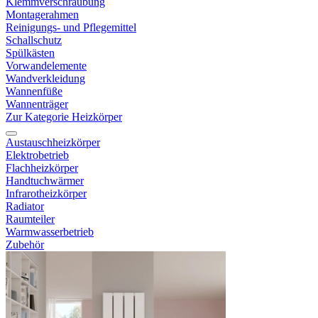
Klemmverschraubung
Montagerahmen
Reinigungs- und Pflegemittel
Schallschutz
Spülkästen
Vorwandelemente
Wandverkleidung
Wannenfüße
Wannenträger
Zur Kategorie Heizkörper
Austauschheizkörper
Elektrobetrieb
Flachheizkörper
Handtuchwärmer
Infrarotheizkörper
Radiator
Raumteiler
Warmwasserbetrieb
Zubehör