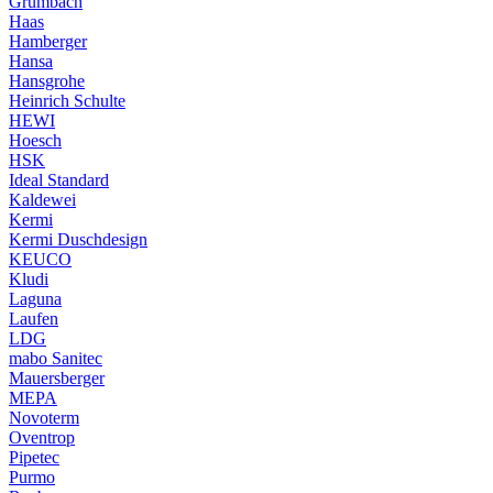
Grumbach
Haas
Hamberger
Hansa
Hansgrohe
Heinrich Schulte
HEWI
Hoesch
HSK
Ideal Standard
Kaldewei
Kermi
Kermi Duschdesign
KEUCO
Kludi
Laguna
Laufen
LDG
mabo Sanitec
Mauersberger
MEPA
Novoterm
Oventrop
Pipetec
Purmo