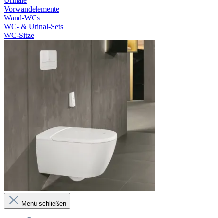
Urinale
Vorwandelemente
Wand-WCs
WC- & Urinal-Sets
WC-Sitze
Menü schließen