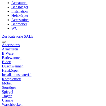
Armaturen
Badspiegel
Installation
Heizkörper
Accessoires
Badmöbel
WC
Zur Kategorie SALE
Accessoires
Armaturen
B-Ware
Badewannen
Bidets
Duschwannen
Heizkörper
Installationsmaterial
Komplettsets
Möbel
Sonstiges
Spiegel
Träger
Urinale
Waschbecken