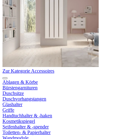
Zur Kategorie Accessoires
Ablagen & Körbe
Bürstengarnituren
Duschsitze
Duschvorhangstangen
Glashalter
Griffe
Handtuchhalter & -haken
Kosmetikspiegel
Seifenhalter & -spender
Toiletten- & Papierhalter
Wandmodule