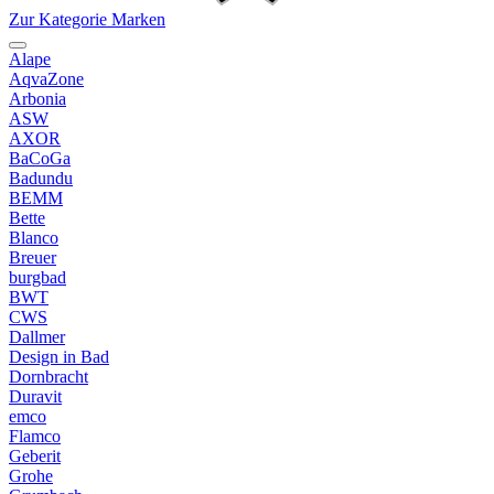
Zur Kategorie Marken
Alape
AqvaZone
Arbonia
ASW
AXOR
BaCoGa
Badundu
BEMM
Bette
Blanco
Breuer
burgbad
BWT
CWS
Dallmer
Design in Bad
Dornbracht
Duravit
emco
Flamco
Geberit
Grohe