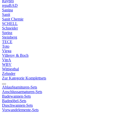
Raybro
repaBAD
Sanipa
Sanit
Sanit Chemie
SCHELL
Schneider
Sprinz
Steinberg
TECE
Toto
Viega
Villeroy & Boch
VitrA
WBV
Wittigsthal
Zehnder
Zur Kategorie Komplettsets
Ablaufgarnituren-Sets
Anschlussarmaturen-Sets
Badewannen-Sets
Badmöbel-Sets
Duschwannen-Sets
Vorwandelemente-Sets