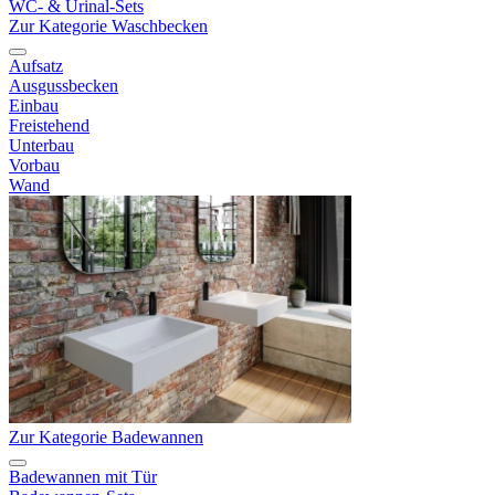
WC- & Urinal-Sets
Zur Kategorie Waschbecken
Aufsatz
Ausgussbecken
Einbau
Freistehend
Unterbau
Vorbau
Wand
Zur Kategorie Badewannen
Badewannen mit Tür