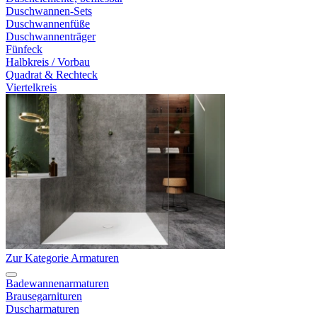
Duschwannen-Sets
Duschwannenfüße
Duschwannenträger
Fünfeck
Halbkreis / Vorbau
Quadrat & Rechteck
Viertelkreis
Zur Kategorie Armaturen
Badewannenarmaturen
Brausegarnituren
Duscharmaturen