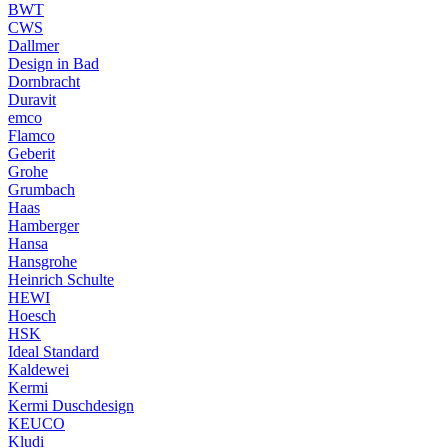
BWT
CWS
Dallmer
Design in Bad
Dornbracht
Duravit
emco
Flamco
Geberit
Grohe
Grumbach
Haas
Hamberger
Hansa
Hansgrohe
Heinrich Schulte
HEWI
Hoesch
HSK
Ideal Standard
Kaldewei
Kermi
Kermi Duschdesign
KEUCO
Kludi