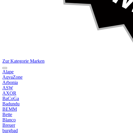
Zur Kategorie Marken
Alape
AqvaZone
Arbonia
ASW
AXOR
BaCoGa
Badundu
BEMM
Bette
Blanco
Breuer
burgbad