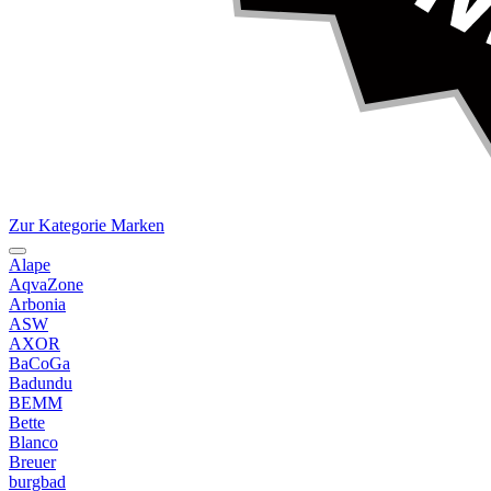
Zur Kategorie Marken
Alape
AqvaZone
Arbonia
ASW
AXOR
BaCoGa
Badundu
BEMM
Bette
Blanco
Breuer
burgbad