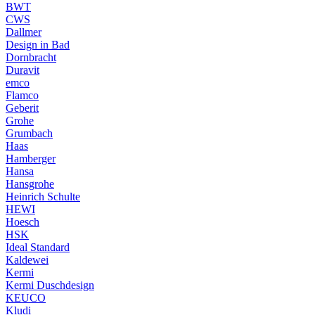
BWT
CWS
Dallmer
Design in Bad
Dornbracht
Duravit
emco
Flamco
Geberit
Grohe
Grumbach
Haas
Hamberger
Hansa
Hansgrohe
Heinrich Schulte
HEWI
Hoesch
HSK
Ideal Standard
Kaldewei
Kermi
Kermi Duschdesign
KEUCO
Kludi