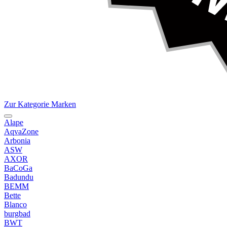
Zur Kategorie Marken
Alape
AqvaZone
Arbonia
ASW
AXOR
BaCoGa
Badundu
BEMM
Bette
Blanco
burgbad
BWT