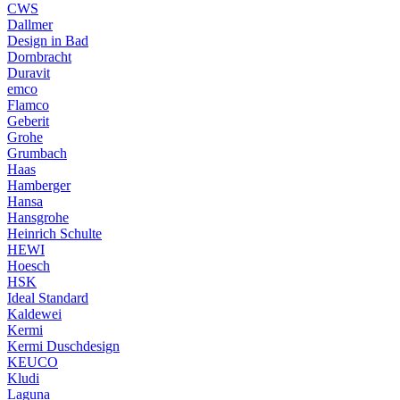
CWS
Dallmer
Design in Bad
Dornbracht
Duravit
emco
Flamco
Geberit
Grohe
Grumbach
Haas
Hamberger
Hansa
Hansgrohe
Heinrich Schulte
HEWI
Hoesch
HSK
Ideal Standard
Kaldewei
Kermi
Kermi Duschdesign
KEUCO
Kludi
Laguna