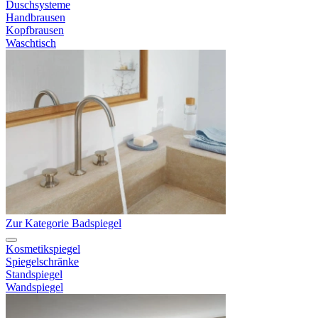
Duschsysteme
Handbrausen
Kopfbrausen
Waschtisch
Zur Kategorie Badspiegel
Kosmetikspiegel
Spiegelschränke
Standspiegel
Wandspiegel