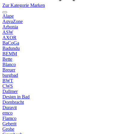
Zur Kategorie Marken
Alape
AqvaZone
Arbonia
ASW
AXOR
BaCoGa
Badundu
BEMM
Bette
Blanco
Breuer
burgbad
BWT
CWS
Dallmer
Design in Bad
Dornbracht
Duravit
emco
Flamco
Geberit
Grohe