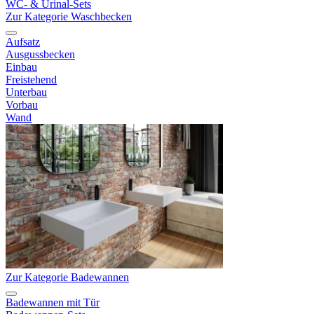
WC- & Urinal-Sets
Zur Kategorie Waschbecken
Aufsatz
Ausgussbecken
Einbau
Freistehend
Unterbau
Vorbau
Wand
Zur Kategorie Badewannen
Badewannen mit Tür