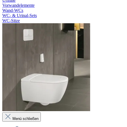
Urinale
Vorwandelemente
Wand-WCs
WC- & Urinal-Sets
WC-Sitze
Menü schließen