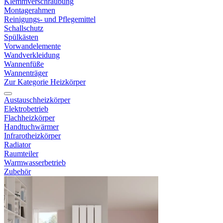
Klemmverschraubung
Montagerahmen
Reinigungs- und Pflegemittel
Schallschutz
Spülkästen
Vorwandelemente
Wandverkleidung
Wannenfüße
Wannenträger
Zur Kategorie Heizkörper
Austauschheizkörper
Elektrobetrieb
Flachheizkörper
Handtuchwärmer
Infrarotheizkörper
Radiator
Raumteiler
Warmwasserbetrieb
Zubehör