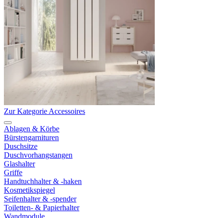
Zur Kategorie Accessoires
Ablagen & Körbe
Bürstengarnituren
Duschsitze
Duschvorhangstangen
Glashalter
Griffe
Handtuchhalter & -haken
Kosmetikspiegel
Seifenhalter & -spender
Toiletten- & Papierhalter
Wandmodule