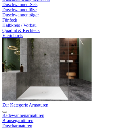
Duschwannen-Sets
Duschwannenfüße
Duschwannenträger
Fünfeck
Halbkreis / Vorbau
Quadrat & Rechteck
Viertelkreis
Zur Kategorie Armaturen
Badewannenarmaturen
Brausegarnituren
Duscharmaturen