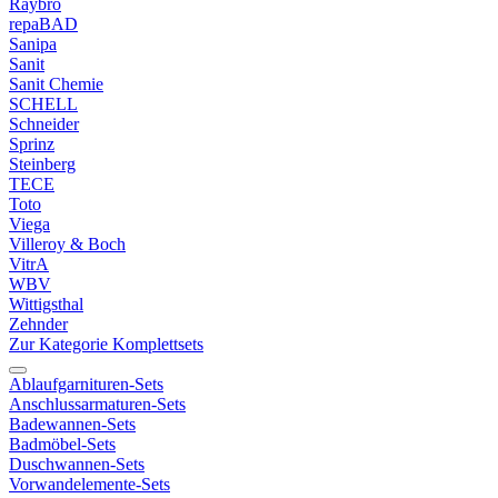
Raybro
repaBAD
Sanipa
Sanit
Sanit Chemie
SCHELL
Schneider
Sprinz
Steinberg
TECE
Toto
Viega
Villeroy & Boch
VitrA
WBV
Wittigsthal
Zehnder
Zur Kategorie Komplettsets
Ablaufgarnituren-Sets
Anschlussarmaturen-Sets
Badewannen-Sets
Badmöbel-Sets
Duschwannen-Sets
Vorwandelemente-Sets