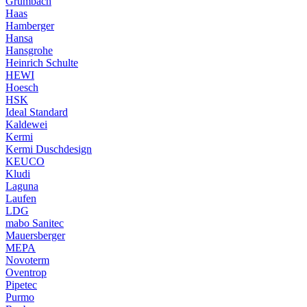
Grumbach
Haas
Hamberger
Hansa
Hansgrohe
Heinrich Schulte
HEWI
Hoesch
HSK
Ideal Standard
Kaldewei
Kermi
Kermi Duschdesign
KEUCO
Kludi
Laguna
Laufen
LDG
mabo Sanitec
Mauersberger
MEPA
Novoterm
Oventrop
Pipetec
Purmo