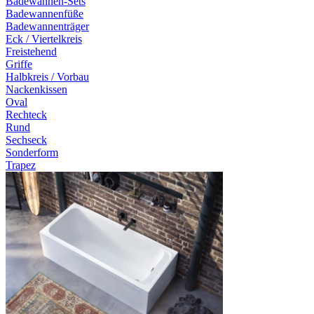
Badewannen-Sets
Badewannenfüße
Badewannenträger
Eck / Viertelkreis
Freistehend
Griffe
Halbkreis / Vorbau
Nackenkissen
Oval
Rechteck
Rund
Sechseck
Sonderform
Trapez