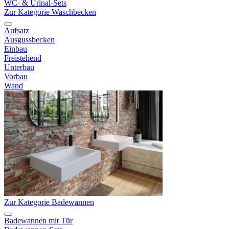
WC- & Urinal-Sets
Zur Kategorie Waschbecken
Aufsatz
Ausgussbecken
Einbau
Freistehend
Unterbau
Vorbau
Wand
Zur Kategorie Badewannen
Badewannen mit Tür