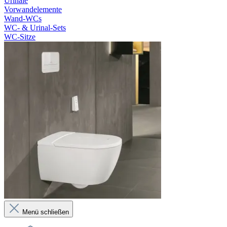
Urinale
Vorwandelemente
Wand-WCs
WC- & Urinal-Sets
WC-Sitze
Menü schließen