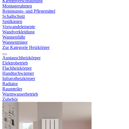
Klemmverschraubung
Montagerahmen
Reinigungs- und Pflegemittel
Schallschutz
Spülkästen
Vorwandelemente
Wandverkleidung
Wannenfüße
Wannenträger
Zur Kategorie Heizkörper
Austauschheizkörper
Elektrobetrieb
Flachheizkörper
Handtuchwärmer
Infrarotheizkörper
Radiator
Raumteiler
Warmwasserbetrieb
Zubehör