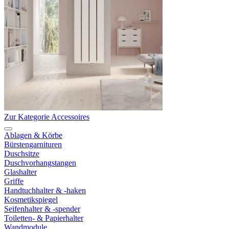
Zur Kategorie Accessoires
Ablagen & Körbe
Bürstengarnituren
Duschsitze
Duschvorhangstangen
Glashalter
Griffe
Handtuchhalter & -haken
Kosmetikspiegel
Seifenhalter & -spender
Toiletten- & Papierhalter
Wandmodule