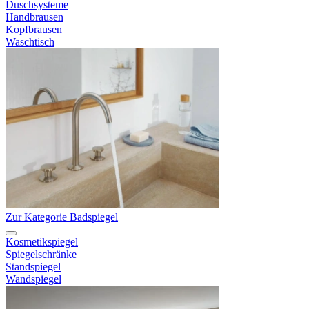
Duschsysteme
Handbrausen
Kopfbrausen
Waschtisch
Zur Kategorie Badspiegel
Kosmetikspiegel
Spiegelschränke
Standspiegel
Wandspiegel