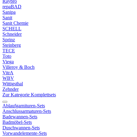
Raybro
repaBAD
Sanipa
Sanit
Sanit Chemie
SCHELL
Schneider
Sprinz
Steinberg
TECE
Toto
Viega
Villeroy & Boch
VitrA
WBV
Wittigsthal
Zehnder
Zur Kategorie Komplettsets
Ablaufgarnituren-Sets
Anschlussarmaturen-Sets
Badewannen-Sets
Badmöbel-Sets
Duschwannen-Sets
Vorwandelemente-Sets