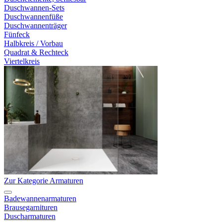
Duschwannen-Sets
Duschwannenfüße
Duschwannenträger
Fünfeck
Halbkreis / Vorbau
Quadrat & Rechteck
Viertelkreis
Zur Kategorie Armaturen
Badewannenarmaturen
Brausegarnituren
Duscharmaturen