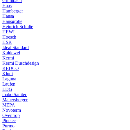
Grumbach
Haas
Hamberger
Hansa
Hansgrohe
Heinrich Schulte
HEWI
Hoesch
HSK
Ideal Standard
Kaldewei
Kermi
Kermi Duschdesign
KEUCO
Kludi
Laguna
Laufen
LDG
mabo Sanitec
Mauersberger
MEPA
Novoterm
Oventrop
Pipetec
Purmo