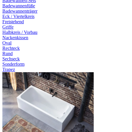
Badewannen-Sets
Badewannenfüße
Badewannenträger
Eck / Viertelkreis
Freistehend
Griffe
Halbkreis / Vorbau
Nackenkissen
Oval
Rechteck
Rund
Sechseck
Sonderform
Trapez