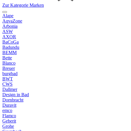
Zur Kategorie Marken
Alape
AqvaZone
Arbonia
ASW
AXOR
BaCoGa
Badundu
BEMM
Bette
Blanco
Breuer
burgbad
BWT
CWS
Dallmer
Design in Bad
Dornbracht
Duravit
emco
Flamco
Geberit
Grohe