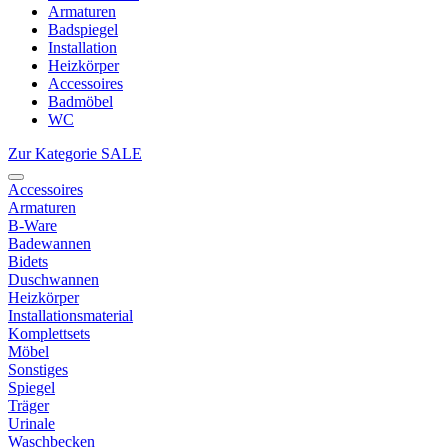
Armaturen
Badspiegel
Installation
Heizkörper
Accessoires
Badmöbel
WC
Zur Kategorie SALE
Accessoires
Armaturen
B-Ware
Badewannen
Bidets
Duschwannen
Heizkörper
Installationsmaterial
Komplettsets
Möbel
Sonstiges
Spiegel
Träger
Urinale
Waschbecken