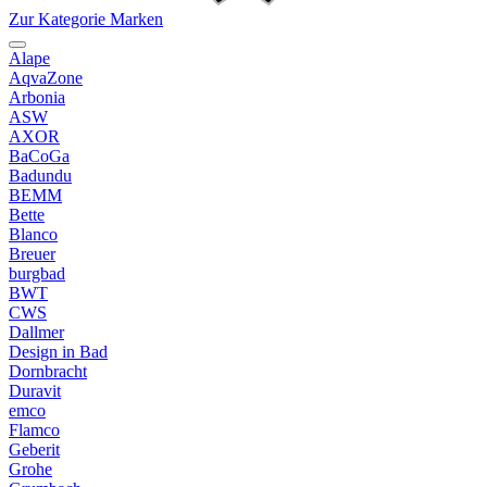
Zur Kategorie Marken
Alape
AqvaZone
Arbonia
ASW
AXOR
BaCoGa
Badundu
BEMM
Bette
Blanco
Breuer
burgbad
BWT
CWS
Dallmer
Design in Bad
Dornbracht
Duravit
emco
Flamco
Geberit
Grohe