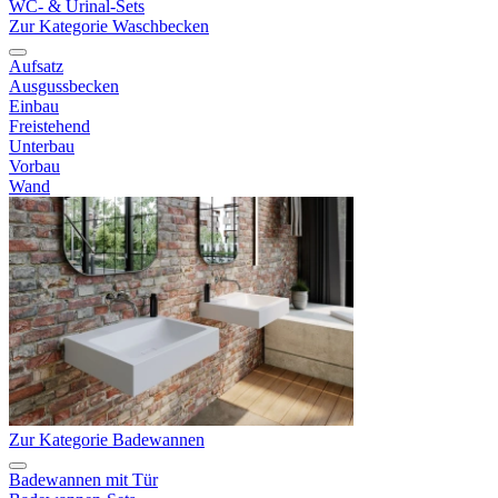
WC- & Urinal-Sets
Zur Kategorie Waschbecken
Aufsatz
Ausgussbecken
Einbau
Freistehend
Unterbau
Vorbau
Wand
Zur Kategorie Badewannen
Badewannen mit Tür