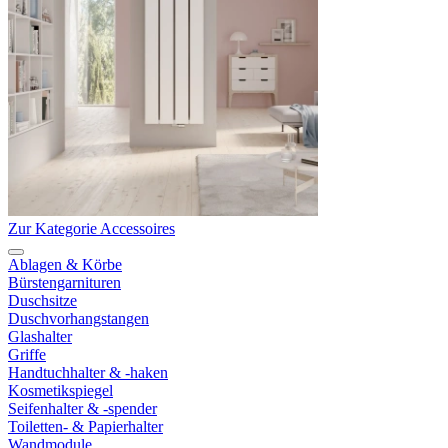
Zur Kategorie Accessoires
Ablagen & Körbe
Bürstengarnituren
Duschsitze
Duschvorhangstangen
Glashalter
Griffe
Handtuchhalter & -haken
Kosmetikspiegel
Seifenhalter & -spender
Toiletten- & Papierhalter
Wandmodule