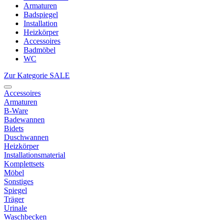
Armaturen
Badspiegel
Installation
Heizkörper
Accessoires
Badmöbel
WC
Zur Kategorie SALE
Accessoires
Armaturen
B-Ware
Badewannen
Bidets
Duschwannen
Heizkörper
Installationsmaterial
Komplettsets
Möbel
Sonstiges
Spiegel
Träger
Urinale
Waschbecken