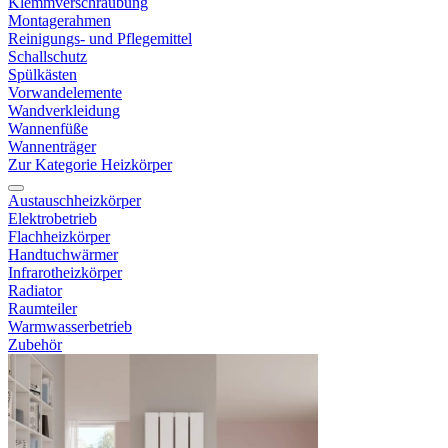
Klemmverschraubung
Montagerahmen
Reinigungs- und Pflegemittel
Schallschutz
Spülkästen
Vorwandelemente
Wandverkleidung
Wannenfüße
Wannenträger
Zur Kategorie Heizkörper
Austauschheizkörper
Elektrobetrieb
Flachheizkörper
Handtuchwärmer
Infrarotheizkörper
Radiator
Raumteiler
Warmwasserbetrieb
Zubehör