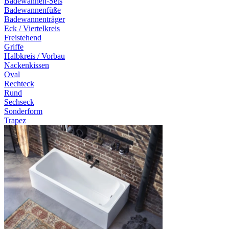
Badewannen-Sets
Badewannenfüße
Badewannenträger
Eck / Viertelkreis
Freistehend
Griffe
Halbkreis / Vorbau
Nackenkissen
Oval
Rechteck
Rund
Sechseck
Sonderform
Trapez