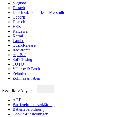
burgbad
Duravit
Duschkabine finden - Messhilfe
Geberit
Hoesch
HSK
Kaldewei
Kermi
Laufen
QuickRelease
Radiatoren
repaBad
SoftClosing
TOTO
Villeroy & Boch
Zehnder
Zollmaßangaben
Rechtliche Angaben
AGB
Barrierefreiheitserklärung
Batterieverordnung
Cookie-Einstellungen