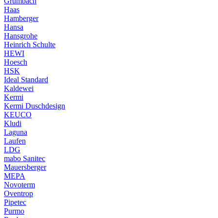
Grumbach
Haas
Hamberger
Hansa
Hansgrohe
Heinrich Schulte
HEWI
Hoesch
HSK
Ideal Standard
Kaldewei
Kermi
Kermi Duschdesign
KEUCO
Kludi
Laguna
Laufen
LDG
mabo Sanitec
Mauersberger
MEPA
Novoterm
Oventrop
Pipetec
Purmo