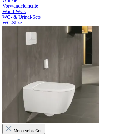
Urinale
Vorwandelemente
Wand-WCs
WC- & Urinal-Sets
WC-Sitze
Menü schließen