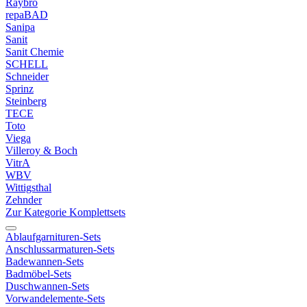
Raybro
repaBAD
Sanipa
Sanit
Sanit Chemie
SCHELL
Schneider
Sprinz
Steinberg
TECE
Toto
Viega
Villeroy & Boch
VitrA
WBV
Wittigsthal
Zehnder
Zur Kategorie Komplettsets
Ablaufgarnituren-Sets
Anschlussarmaturen-Sets
Badewannen-Sets
Badmöbel-Sets
Duschwannen-Sets
Vorwandelemente-Sets