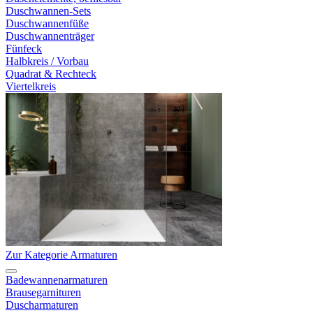
Duschwannen-Sets
Duschwannenfüße
Duschwannenträger
Fünfeck
Halbkreis / Vorbau
Quadrat & Rechteck
Viertelkreis
Zur Kategorie Armaturen
Badewannenarmaturen
Brausegarnituren
Duscharmaturen