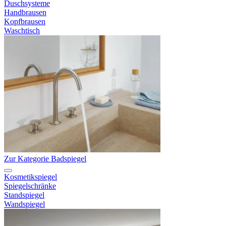
Duschsysteme
Handbrausen
Kopfbrausen
Waschtisch
Zur Kategorie Badspiegel
Kosmetikspiegel
Spiegelschränke
Standspiegel
Wandspiegel