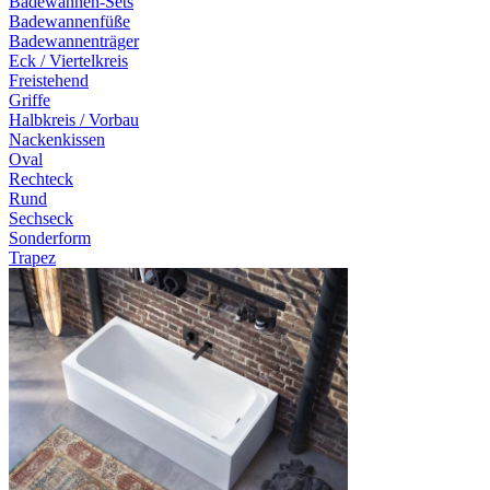
Badewannen-Sets
Badewannenfüße
Badewannenträger
Eck / Viertelkreis
Freistehend
Griffe
Halbkreis / Vorbau
Nackenkissen
Oval
Rechteck
Rund
Sechseck
Sonderform
Trapez