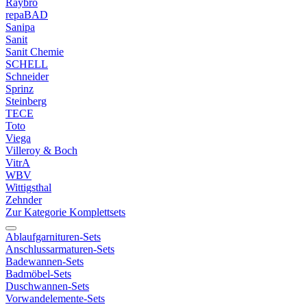
Raybro
repaBAD
Sanipa
Sanit
Sanit Chemie
SCHELL
Schneider
Sprinz
Steinberg
TECE
Toto
Viega
Villeroy & Boch
VitrA
WBV
Wittigsthal
Zehnder
Zur Kategorie Komplettsets
Ablaufgarnituren-Sets
Anschlussarmaturen-Sets
Badewannen-Sets
Badmöbel-Sets
Duschwannen-Sets
Vorwandelemente-Sets