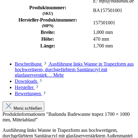
E: info@badundu.de
Produktnummer:
BA157501001
(SKU)
Hersteller-Produktnummer:
157501001
(MPN)
Breite:
1,000 mm
Höhe:
470 mm
Länge:
1,700 mm
Beschreibung
Ausführung links Wanne in Trapezform aus
hochwertigem, durchgefärbtem Sanitäracryl mit
glasfaserverstärk…
Mehr
Downloads
Hersteller
Bewertungen
Menü schließen
Produktinformationen "Badundu Badewanne trapez 1700 × 1000
mm, Mittelablauf"
Ausführung links Wanne in Trapezform aus hochwertigem,
durchgefärbtem Sanitäracryl mit glasfaserverstärktem Außenmantel