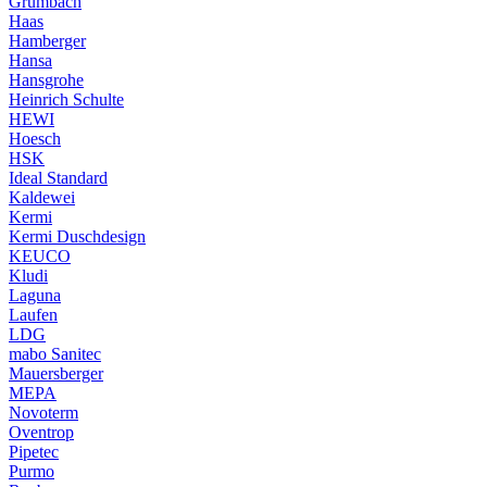
Grumbach
Haas
Hamberger
Hansa
Hansgrohe
Heinrich Schulte
HEWI
Hoesch
HSK
Ideal Standard
Kaldewei
Kermi
Kermi Duschdesign
KEUCO
Kludi
Laguna
Laufen
LDG
mabo Sanitec
Mauersberger
MEPA
Novoterm
Oventrop
Pipetec
Purmo