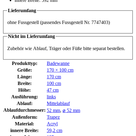
innere Breite: 592 mm
Lieferumfang
ohne Fussgestell (passendes Fussgestell Nr. 7747403)
Nicht im Lieferumfang
Zubehör wie Ablauf, Träger oder Füße bitte separat bestellen.
Produkttyp:
Badewanne
Größe:
170 × 100 cm
Länge:
170 cm
Breite:
100 cm
Höhe:
47 cm
Ausführung:
links
Ablauf:
Mittelablauf
Ablaufdurchmesser:
52 mm
,
⌀ 52 mm
Außenform:
Trapez
Material:
Acryl
innere Breite:
59,2 cm