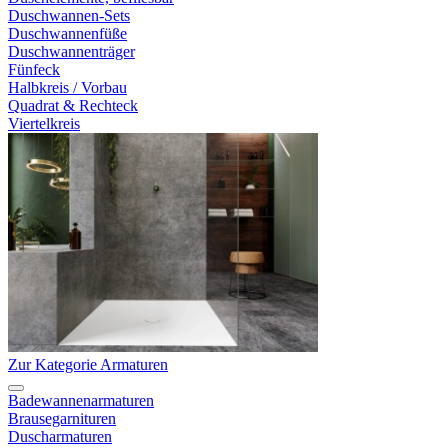
Duschwannen-Sets
Duschwannenfüße
Duschwannenträger
Fünfeck
Halbkreis / Vorbau
Quadrat & Rechteck
Viertelkreis
Zur Kategorie Armaturen
Badewannenarmaturen
Brausegarnituren
Duscharmaturen