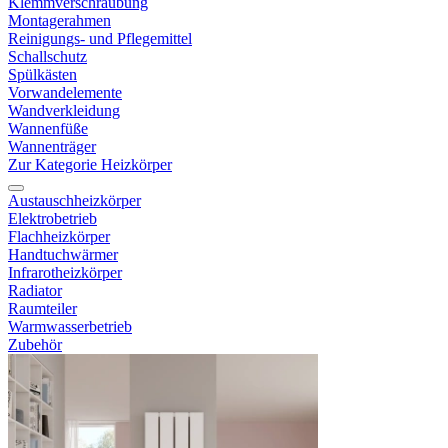
Klemmverschraubung
Montagerahmen
Reinigungs- und Pflegemittel
Schallschutz
Spülkästen
Vorwandelemente
Wandverkleidung
Wannenfüße
Wannenträger
Zur Kategorie Heizkörper
Austauschheizkörper
Elektrobetrieb
Flachheizkörper
Handtuchwärmer
Infrarotheizkörper
Radiator
Raumteiler
Warmwasserbetrieb
Zubehör