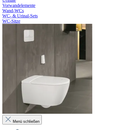
Urinale
Vorwandelemente
Wand-WCs
WC- & Urinal-Sets
WC-Sitze
Menü schließen