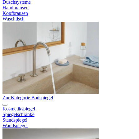
Duschsysteme
Handbrausen
Kopfbrausen
Waschtisch
Zur Kategorie Badspiegel
Kosmetikspiegel
Spiegelschränke
Standspiegel
Wandspiegel