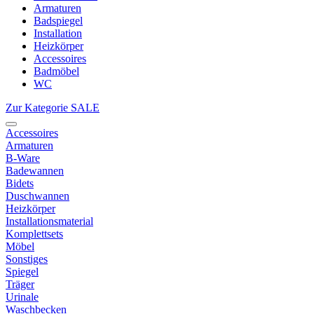
Armaturen
Badspiegel
Installation
Heizkörper
Accessoires
Badmöbel
WC
Zur Kategorie SALE
Accessoires
Armaturen
B-Ware
Badewannen
Bidets
Duschwannen
Heizkörper
Installationsmaterial
Komplettsets
Möbel
Sonstiges
Spiegel
Träger
Urinale
Waschbecken