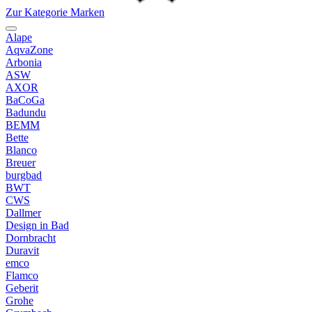
Zur Kategorie Marken
Alape
AqvaZone
Arbonia
ASW
AXOR
BaCoGa
Badundu
BEMM
Bette
Blanco
Breuer
burgbad
BWT
CWS
Dallmer
Design in Bad
Dornbracht
Duravit
emco
Flamco
Geberit
Grohe