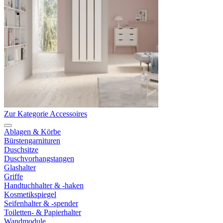
Zur Kategorie Accessoires
Ablagen & Körbe
Bürstengarnituren
Duschsitze
Duschvorhangstangen
Glashalter
Griffe
Handtuchhalter & -haken
Kosmetikspiegel
Seifenhalter & -spender
Toiletten- & Papierhalter
Wandmodule