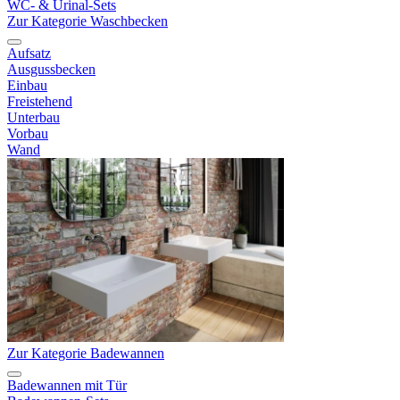
WC- & Urinal-Sets
Zur Kategorie Waschbecken
Aufsatz
Ausgussbecken
Einbau
Freistehend
Unterbau
Vorbau
Wand
Zur Kategorie Badewannen
Badewannen mit Tür