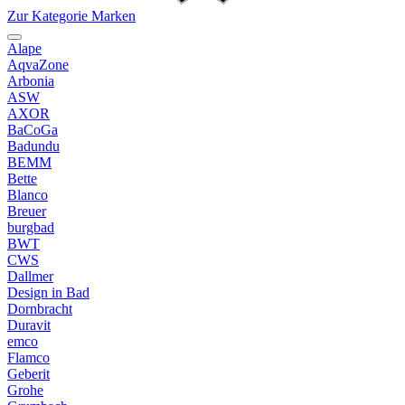
Zur Kategorie Marken
Alape
AqvaZone
Arbonia
ASW
AXOR
BaCoGa
Badundu
BEMM
Bette
Blanco
Breuer
burgbad
BWT
CWS
Dallmer
Design in Bad
Dornbracht
Duravit
emco
Flamco
Geberit
Grohe