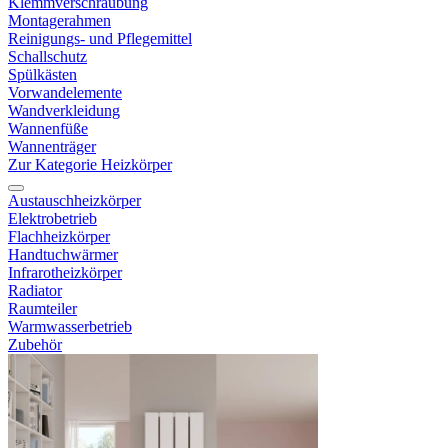
Klemmverschraubung
Montagerahmen
Reinigungs- und Pflegemittel
Schallschutz
Spülkästen
Vorwandelemente
Wandverkleidung
Wannenfüße
Wannenträger
Zur Kategorie Heizkörper
Austauschheizkörper
Elektrobetrieb
Flachheizkörper
Handtuchwärmer
Infrarotheizkörper
Radiator
Raumteiler
Warmwasserbetrieb
Zubehör