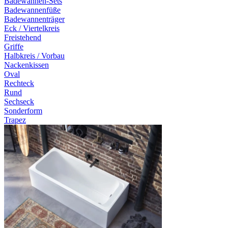
Badewannen-Sets
Badewannenfüße
Badewannenträger
Eck / Viertelkreis
Freistehend
Griffe
Halbkreis / Vorbau
Nackenkissen
Oval
Rechteck
Rund
Sechseck
Sonderform
Trapez