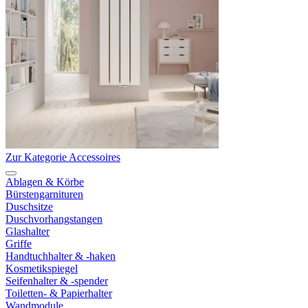
Zur Kategorie Accessoires
Ablagen & Körbe
Bürstengarnituren
Duschsitze
Duschvorhangstangen
Glashalter
Griffe
Handtuchhalter & -haken
Kosmetikspiegel
Seifenhalter & -spender
Toiletten- & Papierhalter
Wandmodule