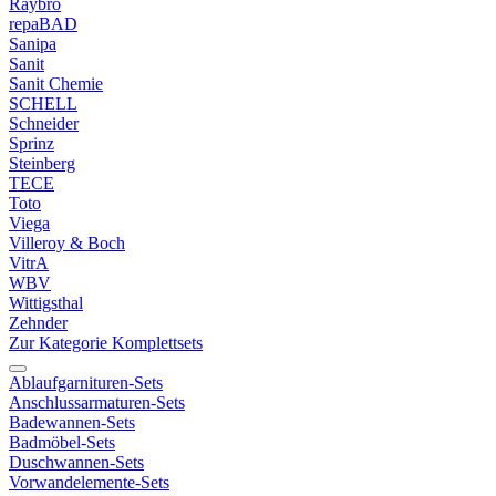
Raybro
repaBAD
Sanipa
Sanit
Sanit Chemie
SCHELL
Schneider
Sprinz
Steinberg
TECE
Toto
Viega
Villeroy & Boch
VitrA
WBV
Wittigsthal
Zehnder
Zur Kategorie Komplettsets
Ablaufgarnituren-Sets
Anschlussarmaturen-Sets
Badewannen-Sets
Badmöbel-Sets
Duschwannen-Sets
Vorwandelemente-Sets