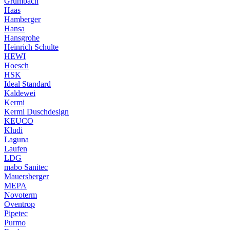
Grumbach
Haas
Hamberger
Hansa
Hansgrohe
Heinrich Schulte
HEWI
Hoesch
HSK
Ideal Standard
Kaldewei
Kermi
Kermi Duschdesign
KEUCO
Kludi
Laguna
Laufen
LDG
mabo Sanitec
Mauersberger
MEPA
Novoterm
Oventrop
Pipetec
Purmo