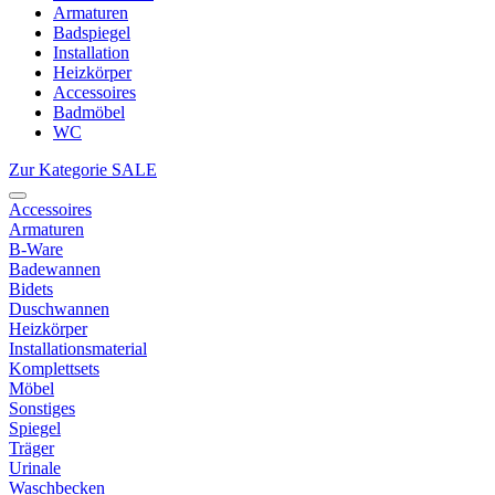
Armaturen
Badspiegel
Installation
Heizkörper
Accessoires
Badmöbel
WC
Zur Kategorie SALE
Accessoires
Armaturen
B-Ware
Badewannen
Bidets
Duschwannen
Heizkörper
Installationsmaterial
Komplettsets
Möbel
Sonstiges
Spiegel
Träger
Urinale
Waschbecken