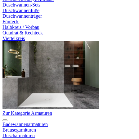
Duschwannen-Sets
Duschwannenfüße
Duschwannenträger
Fünfeck
Halbkreis / Vorbau
Quadrat & Rechteck
Viertelkreis
Zur Kategorie Armaturen
Badewannenarmaturen
Brausegarnituren
Duscharmaturen