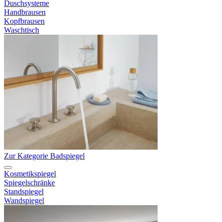
Duschsysteme
Handbrausen
Kopfbrausen
Waschtisch
Zur Kategorie Badspiegel
Kosmetikspiegel
Spiegelschränke
Standspiegel
Wandspiegel