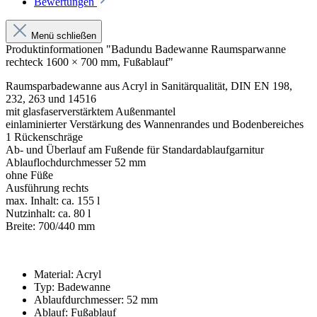
Bewertungen
Menü schließen
Produktinformationen "Badundu Badewanne Raumsparwanne
rechteck 1600 × 700 mm, Fußablauf"
Raumsparbadewanne aus Acryl in Sanitärqualität, DIN EN 198,
232, 263 und 14516
mit glasfaserverstärktem Außenmantel
einlaminierter Verstärkung des Wannenrandes und Bodenbereiches
1 Rückenschräge
Ab- und Überlauf am Fußende für Standardablaufgarnitur
Ablauflochdurchmesser 52 mm
ohne Füße
Ausführung rechts
max. Inhalt: ca. 155 l
Nutzinhalt: ca. 80 l
Breite: 700/440 mm
Material: Acryl
Typ: Badewanne
Ablaufdurchmesser: 52 mm
Ablauf: Fußablauf