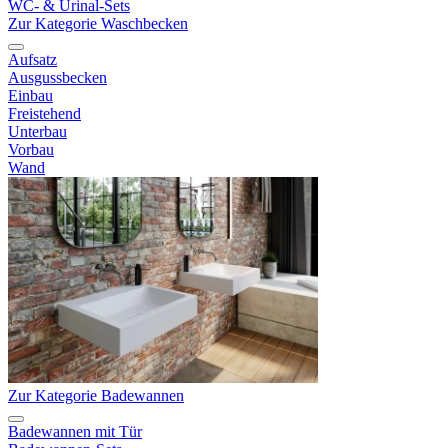
WC- & Urinal-Sets
Zur Kategorie Waschbecken
Aufsatz
Ausgussbecken
Einbau
Freistehend
Unterbau
Vorbau
Wand
Zur Kategorie Badewannen
Badewannen mit Tür