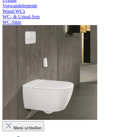
Urinale
Vorwandelemente
Wand-WCs
WC- & Urinal-Sets
WC-Sitze
Menü schließen