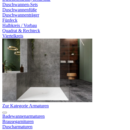
Duschwannen-Sets
Duschwannenfüße
Duschwannenträger
Fünfeck
Halbkreis / Vorbau
Quadrat & Rechteck
Viertelkreis
Zur Kategorie Armaturen
Badewannenarmaturen
Brausegarnituren
Duscharmaturen