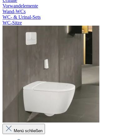
Urinale
Vorwandelemente
Wand-WCs
WC- & Urinal-Sets
WC-Sitze
Menü schließen