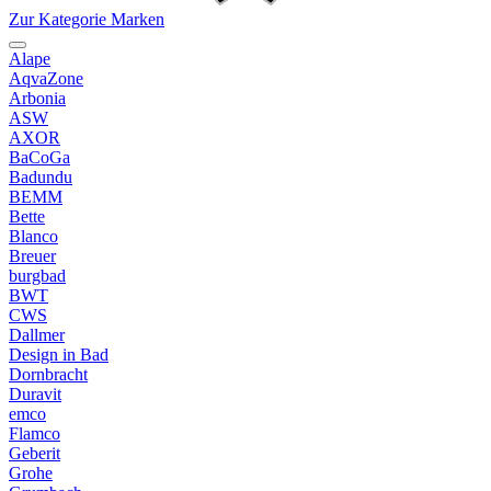
Zur Kategorie Marken
Alape
AqvaZone
Arbonia
ASW
AXOR
BaCoGa
Badundu
BEMM
Bette
Blanco
Breuer
burgbad
BWT
CWS
Dallmer
Design in Bad
Dornbracht
Duravit
emco
Flamco
Geberit
Grohe