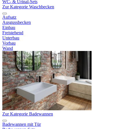
WC- & Urinal-Sets
Zur Kategorie Waschbecken
Aufsatz
Ausgussbecken
Einbau
Freistehend
Unterbau
Vorbau
Wand
Zur Kategorie Badewannen
Badewannen mit Tür