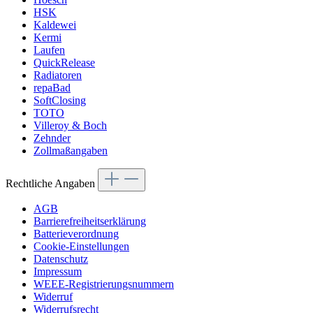
HSK
Kaldewei
Kermi
Laufen
QuickRelease
Radiatoren
repaBad
SoftClosing
TOTO
Villeroy & Boch
Zehnder
Zollmaßangaben
Rechtliche Angaben
AGB
Barrierefreiheitserklärung
Batterieverordnung
Cookie-Einstellungen
Datenschutz
Impressum
WEEE-Registrierungsnummern
Widerruf
Widerrufsrecht