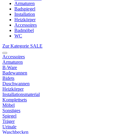
Armaturen
Badspiegel
Installation
Heizkörper
Accessoires
Badmöbel
WC
Zur Kategorie SALE
Accessoires
Armaturen
B-Ware
Badewannen
Bidets
Duschwannen
Heizkörper
Installationsmaterial
Komplettsets
Möbel
Sonstiges
Spiegel
Träger
Urinale
Waschbecken