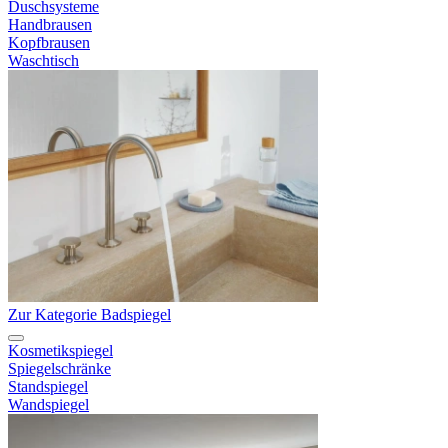
Duschsysteme
Handbrausen
Kopfbrausen
Waschtisch
Zur Kategorie Badspiegel
Kosmetikspiegel
Spiegelschränke
Standspiegel
Wandspiegel