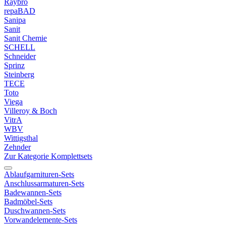
Raybro
repaBAD
Sanipa
Sanit
Sanit Chemie
SCHELL
Schneider
Sprinz
Steinberg
TECE
Toto
Viega
Villeroy & Boch
VitrA
WBV
Wittigsthal
Zehnder
Zur Kategorie Komplettsets
Ablaufgarnituren-Sets
Anschlussarmaturen-Sets
Badewannen-Sets
Badmöbel-Sets
Duschwannen-Sets
Vorwandelemente-Sets