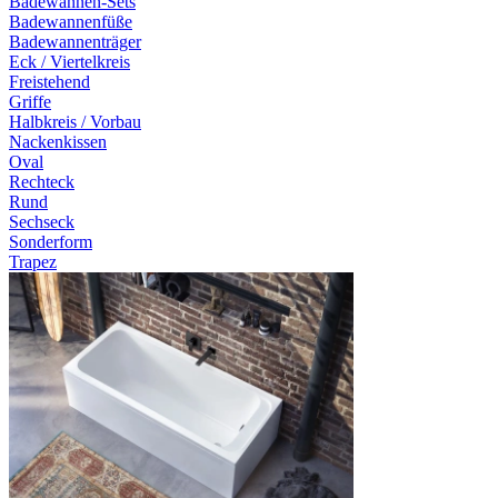
Badewannen-Sets
Badewannenfüße
Badewannenträger
Eck / Viertelkreis
Freistehend
Griffe
Halbkreis / Vorbau
Nackenkissen
Oval
Rechteck
Rund
Sechseck
Sonderform
Trapez