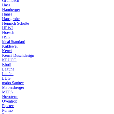
Grumbach
Haas
Hamberger
Hansa
Hansgrohe
Heinrich Schulte
HEWI
Hoesch
HSK
Ideal Standard
Kaldewei
Kermi
Kermi Duschdesign
KEUCO
Kludi
Laguna
Laufen
LDG
mabo Sanitec
Mauersberger
MEPA
Novoterm
Oventrop
Pipetec
Purmo