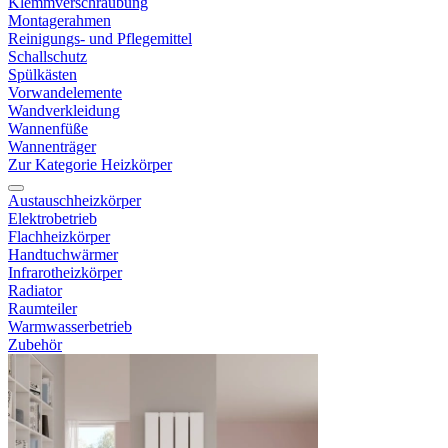
Klemmverschraubung
Montagerahmen
Reinigungs- und Pflegemittel
Schallschutz
Spülkästen
Vorwandelemente
Wandverkleidung
Wannenfüße
Wannenträger
Zur Kategorie Heizkörper
Austauschheizkörper
Elektrobetrieb
Flachheizkörper
Handtuchwärmer
Infrarotheizkörper
Radiator
Raumteiler
Warmwasserbetrieb
Zubehör