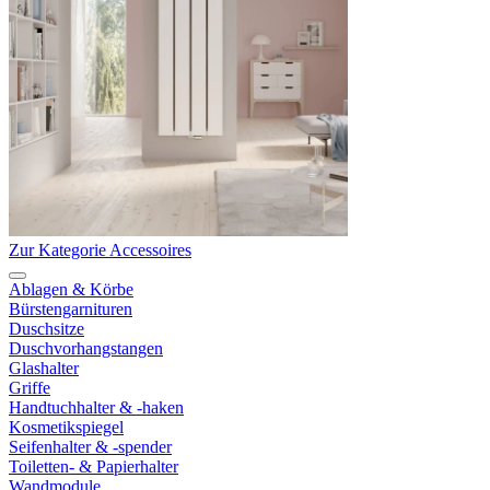
Zur Kategorie Accessoires
Ablagen & Körbe
Bürstengarnituren
Duschsitze
Duschvorhangstangen
Glashalter
Griffe
Handtuchhalter & -haken
Kosmetikspiegel
Seifenhalter & -spender
Toiletten- & Papierhalter
Wandmodule