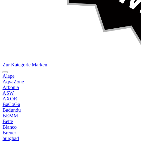
Zur Kategorie Marken
Alape
AqvaZone
Arbonia
ASW
AXOR
BaCoGa
Badundu
BEMM
Bette
Blanco
Breuer
burgbad