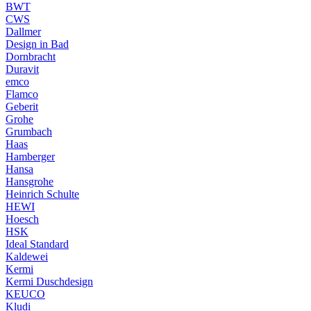
BWT
CWS
Dallmer
Design in Bad
Dornbracht
Duravit
emco
Flamco
Geberit
Grohe
Grumbach
Haas
Hamberger
Hansa
Hansgrohe
Heinrich Schulte
HEWI
Hoesch
HSK
Ideal Standard
Kaldewei
Kermi
Kermi Duschdesign
KEUCO
Kludi