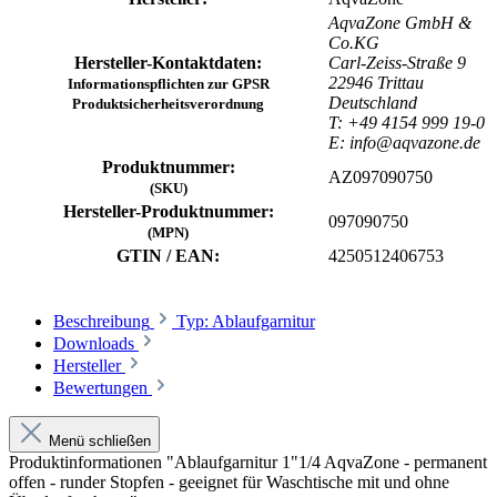
AqvaZone GmbH &
Co.KG
Hersteller-Kontaktdaten:
Carl-Zeiss-Straße 9
22946 Trittau
Informationspflichten zur GPSR
Deutschland
Produktsicherheitsverordnung
T: +49 4154 999 19-0
E: info@aqvazone.de
Produktnummer:
AZ097090750
(SKU)
Hersteller-Produktnummer:
097090750
(MPN)
GTIN / EAN:
4250512406753
Beschreibung
Typ: Ablaufgarnitur
Downloads
Hersteller
Bewertungen
Menü schließen
Produktinformationen "Ablaufgarnitur 1"1/4 AqvaZone - permanent
offen - runder Stopfen - geeignet für Waschtische mit und ohne