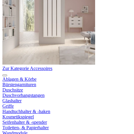
Zur Kategorie Accessoires
Ablagen & Körbe
Bürstengarnituren
Duschsitze
Duschvorhangstangen
Glashalter
Griffe
Handtuchhalter & -haken
Kosmetikspiegel
Seifenhalter & -spender
Toiletten- & Papierhalter
Wandmodule