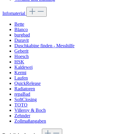
Infomaterial
Bette
Blanco
burgbad
Duravit
Duschkabine finden - Messhilfe
Geberit
Hoesch
HSK
Kaldewei
Kermi
Laufen
QuickRelease
Radiatoren
repaBad
SoftClosing
TOTO
Villeroy & Boch
Zehnder
Zollmaßangaben