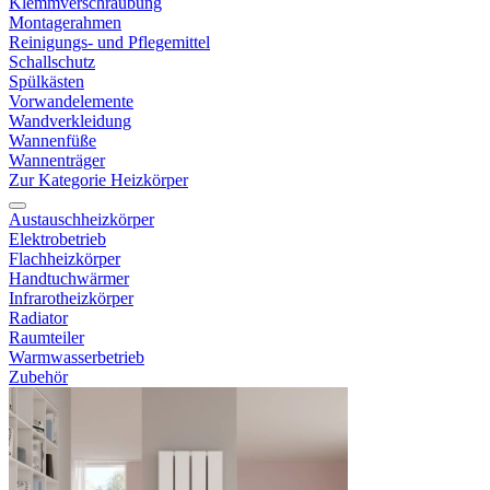
Klemmverschraubung
Montagerahmen
Reinigungs- und Pflegemittel
Schallschutz
Spülkästen
Vorwandelemente
Wandverkleidung
Wannenfüße
Wannenträger
Zur Kategorie Heizkörper
Austauschheizkörper
Elektrobetrieb
Flachheizkörper
Handtuchwärmer
Infrarotheizkörper
Radiator
Raumteiler
Warmwasserbetrieb
Zubehör