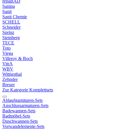
repaBAD
Sanipa
Sanit
Sanit Chemie
SCHELL
Schneider
Sprinz
Steinberg
TECE
Toto
Viega
Villeroy & Boch
VitrA
WBV
Wittigsthal
Zehnder
Breuer
Zur Kategorie Komplettsets
Ablaufgarnituren-Sets
Anschlussarmaturen-Sets
Badewannen-Sets
Badmöbel-Sets
Duschwannen-Sets
Vorwandelemente-Sets