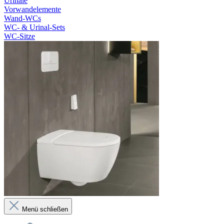
Urinale
Vorwandelemente
Wand-WCs
WC- & Urinal-Sets
WC-Sitze
Menü schließen