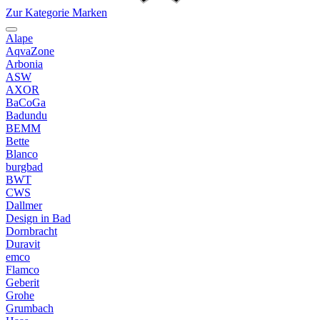
Zur Kategorie Marken
Alape
AqvaZone
Arbonia
ASW
AXOR
BaCoGa
Badundu
BEMM
Bette
Blanco
burgbad
BWT
CWS
Dallmer
Design in Bad
Dornbracht
Duravit
emco
Flamco
Geberit
Grohe
Grumbach