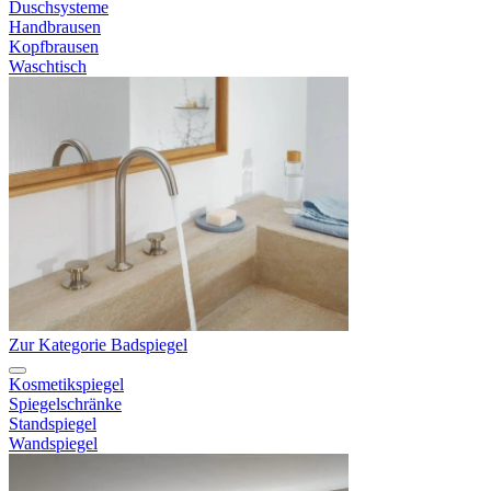
Duschsysteme
Handbrausen
Kopfbrausen
Waschtisch
Zur Kategorie Badspiegel
Kosmetikspiegel
Spiegelschränke
Standspiegel
Wandspiegel