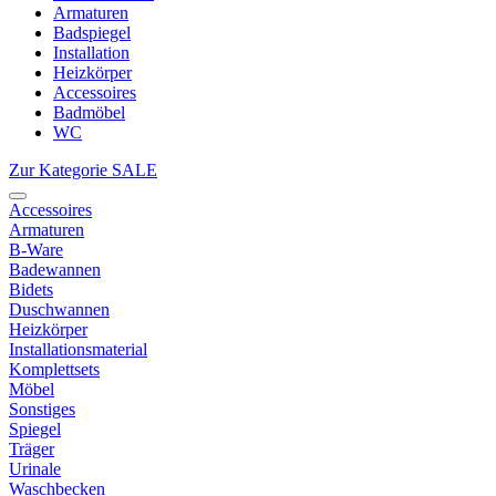
Armaturen
Badspiegel
Installation
Heizkörper
Accessoires
Badmöbel
WC
Zur Kategorie SALE
Accessoires
Armaturen
B-Ware
Badewannen
Bidets
Duschwannen
Heizkörper
Installationsmaterial
Komplettsets
Möbel
Sonstiges
Spiegel
Träger
Urinale
Waschbecken