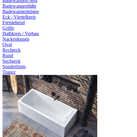
Badewannen-Sets
Badewannenfüße
Badewannenträger
Eck / Viertelkreis
Freistehend
Griffe
Halbkreis / Vorbau
Nackenkissen
Oval
Rechteck
Rund
Sechseck
Sonderform
Trapez