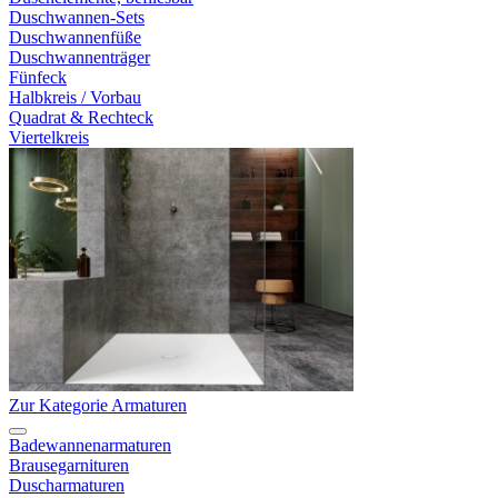
Duschwannen-Sets
Duschwannenfüße
Duschwannenträger
Fünfeck
Halbkreis / Vorbau
Quadrat & Rechteck
Viertelkreis
Zur Kategorie Armaturen
Badewannenarmaturen
Brausegarnituren
Duscharmaturen