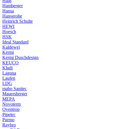
Haas
Hamberger
Hansa
Hansgrohe
Heinrich Schulte
HEWI
Hoesch
HSK
Ideal Standard
Kaldewei
Kermi
Kermi Duschdesign
KEUCO
Kludi
Laguna
Laufen
LDG
mabo Sanitec
Mauersberger
MEPA
Novoterm
Oventrop
Pipetec
Purmo
Raybro