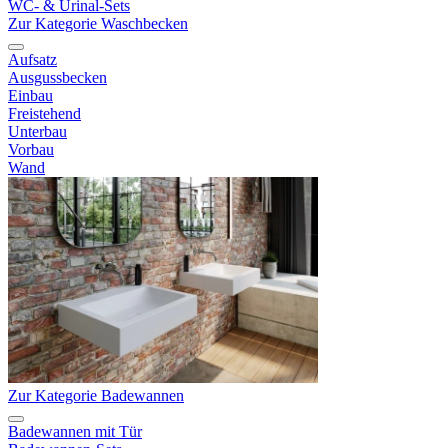
WC- & Urinal-Sets
Zur Kategorie Waschbecken
Aufsatz
Ausgussbecken
Einbau
Freistehend
Unterbau
Vorbau
Wand
Zur Kategorie Badewannen
Badewannen mit Tür