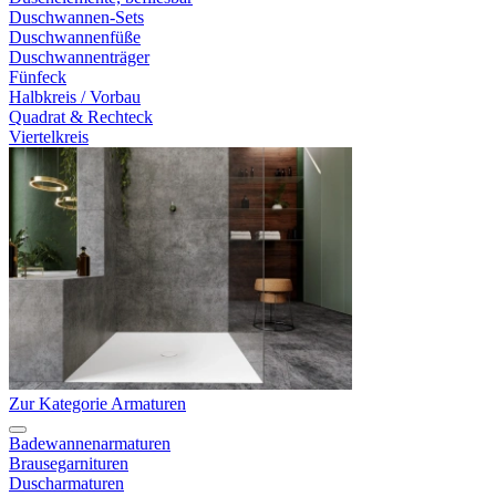
Duschwannen-Sets
Duschwannenfüße
Duschwannenträger
Fünfeck
Halbkreis / Vorbau
Quadrat & Rechteck
Viertelkreis
Zur Kategorie Armaturen
Badewannenarmaturen
Brausegarnituren
Duscharmaturen