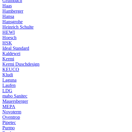
Grumbach
Haas
Hamberger
Hansa
Hansgrohe
Heinrich Schulte
HEWI
Hoesch
HSK
Ideal Standard
Kaldewei
Kermi
Kermi Duschdesign
KEUCO
Kludi
Laguna
Laufen
LDG
mabo Sanitec
Mauersberger
MEPA
Novoterm
Oventrop
Pipetec
Purmo