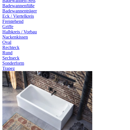
Badewannen-Sets
Badewannenfüße
Badewannenträger
Eck / Viertelkreis
Freistehend
Griffe
Halbkreis / Vorbau
Nackenkissen
Oval
Rechteck
Rund
Sechseck
Sonderform
Trapez