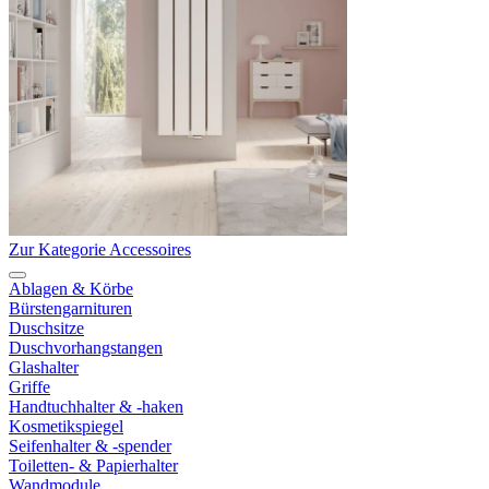
Zur Kategorie Accessoires
Ablagen & Körbe
Bürstengarnituren
Duschsitze
Duschvorhangstangen
Glashalter
Griffe
Handtuchhalter & -haken
Kosmetikspiegel
Seifenhalter & -spender
Toiletten- & Papierhalter
Wandmodule