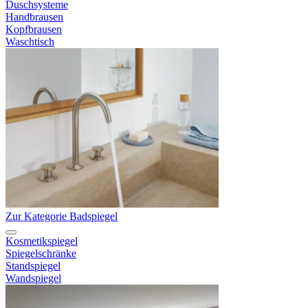
Duschsysteme
Handbrausen
Kopfbrausen
Waschtisch
Zur Kategorie Badspiegel
Kosmetikspiegel
Spiegelschränke
Standspiegel
Wandspiegel