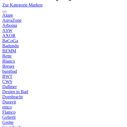
Zur Kategorie Marken
Alape
AqvaZone
Arbonia
ASW
AXOR
BaCoGa
Badundu
BEMM
Bette
Blanco
Breuer
burgbad
BWT
CWS
Dallmer
Design in Bad
Dornbracht
Duravit
emco
Flamco
Geberit
Grohe