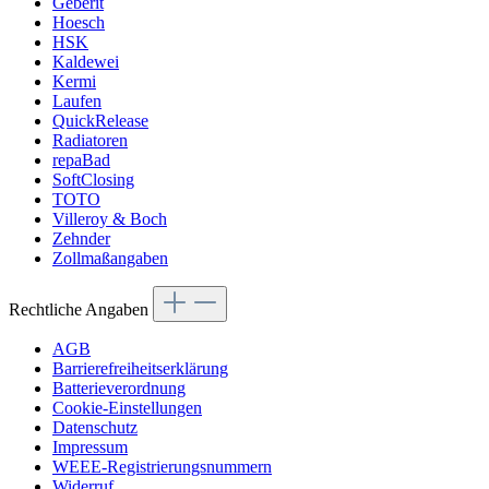
Geberit
Hoesch
HSK
Kaldewei
Kermi
Laufen
QuickRelease
Radiatoren
repaBad
SoftClosing
TOTO
Villeroy & Boch
Zehnder
Zollmaßangaben
Rechtliche Angaben
AGB
Barrierefreiheitserklärung
Batterieverordnung
Cookie-Einstellungen
Datenschutz
Impressum
WEEE-Registrierungsnummern
Widerruf