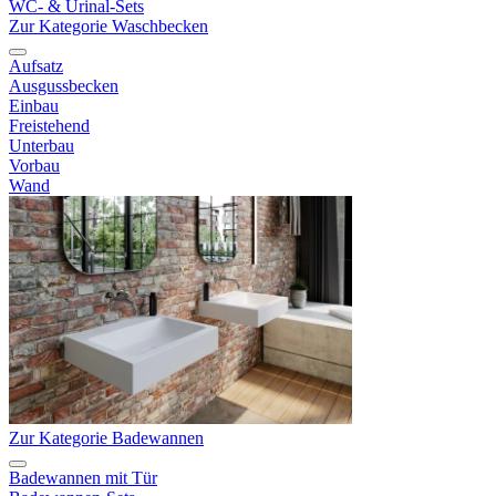
WC- & Urinal-Sets
Zur Kategorie Waschbecken
Aufsatz
Ausgussbecken
Einbau
Freistehend
Unterbau
Vorbau
Wand
Zur Kategorie Badewannen
Badewannen mit Tür