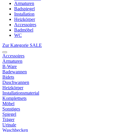
Armaturen
Badspiegel
Installation
Heizkörper
Accessoires
Badmöbel
WC
Zur Kategorie SALE
Accessoires
Armaturen
B-Ware
Badewannen
Bidets
Duschwannen
Heizkörper
Installationsmaterial
Komplettsets
Möbel
Sonstiges
Spiegel
Träger
Urinale
Waschbecken