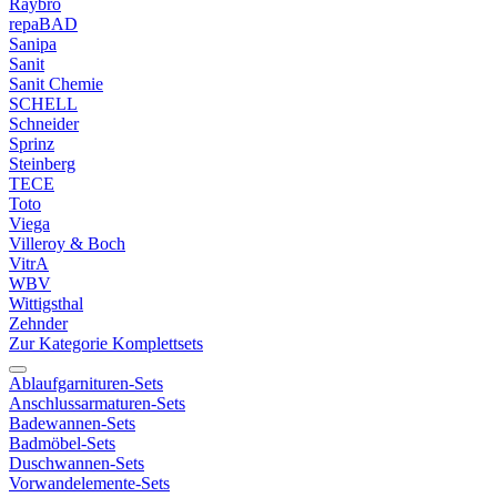
Raybro
repaBAD
Sanipa
Sanit
Sanit Chemie
SCHELL
Schneider
Sprinz
Steinberg
TECE
Toto
Viega
Villeroy & Boch
VitrA
WBV
Wittigsthal
Zehnder
Zur Kategorie Komplettsets
Ablaufgarnituren-Sets
Anschlussarmaturen-Sets
Badewannen-Sets
Badmöbel-Sets
Duschwannen-Sets
Vorwandelemente-Sets