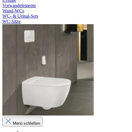
Urinale
Vorwandelemente
Wand-WCs
WC- & Urinal-Sets
WC-Sitze
Menü schließen