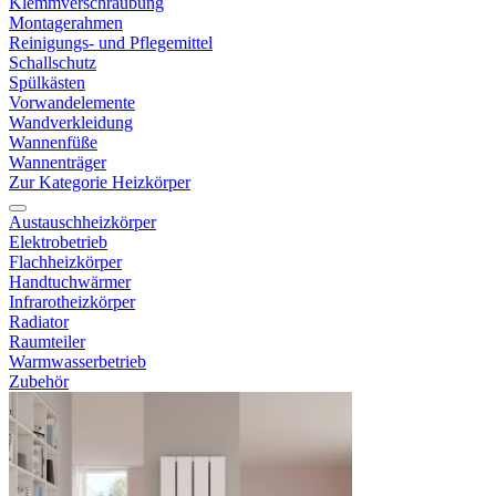
Klemmverschraubung
Montagerahmen
Reinigungs- und Pflegemittel
Schallschutz
Spülkästen
Vorwandelemente
Wandverkleidung
Wannenfüße
Wannenträger
Zur Kategorie Heizkörper
Austauschheizkörper
Elektrobetrieb
Flachheizkörper
Handtuchwärmer
Infrarotheizkörper
Radiator
Raumteiler
Warmwasserbetrieb
Zubehör