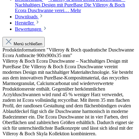
Nachhaltiges Design mit PureBase Die Villeroy & Boch
Ecora Duschwanne verei…
Mehr
Downloads
Hersteller
Bewertungen
Menü schließen
Produktinformationen "Villeroy & Boch quadratische Duschwanne
Ecora Anthracite 900x900x35 mm"
Villeroy & Boch Ecora Duschwanne – Nachhaltiges Design mit
PureBase Die Villeroy & Boch Ecora Duschwanne vereint
modernes Design mit nachhaltiger Materialtechnologie. Sie besteht
aus dem innovativen PureBase-Kompositmaterial, das recyceltes
Marmorgranulat, Calciumcarbonat und wiederverwertete
Produktionsreste enthält. Gegenüber herkömmlichen
Acrylduschwannen wird rund 45 % weniger Harz verwendet,
zudem ist Ecora vollständig recycelbar. Mit ihrem 35 mm flachen
Profil, der randlosen Gestaltung und dem flächenbündigen ovalen
Ablaufdeckel fügt sich die Duschwanne harmonisch in moderne
Badezimmer ein. Die Ecora Duschwanne ist in vier Farben, drei
Oberflächen und zahlreichen Größen erhältlich. Dadurch eignet sie
sich für unterschiedlichste Badkonzepte und lässt sich ideal mit der
Villeroy & Boch Skyla Kollektion kombinieren.