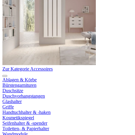
Zur Kategorie Accessoires
Ablagen & Körbe
Bürstengarnituren
Duschsitze
Duschvorhangstangen
Glashalter
Griffe
Handtuchhalter & -haken
Kosmetikspiegel
Seifenhalter & -spender
Toiletten- & Papierhalter
Wandmodule