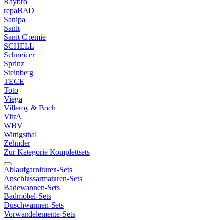
Raybro
repaBAD
Sanipa
Sanit
Sanit Chemie
SCHELL
Schneider
Sprinz
Steinberg
TECE
Toto
Viega
Villeroy & Boch
VitrA
WBV
Wittigsthal
Zehnder
Zur Kategorie Komplettsets
Ablaufgarnituren-Sets
Anschlussarmaturen-Sets
Badewannen-Sets
Badmöbel-Sets
Duschwannen-Sets
Vorwandelemente-Sets