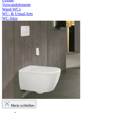
Urinale
Vorwandelemente
Wand-WCs
WC- & Urinal-Sets
WC-Sitze
Menü schließen