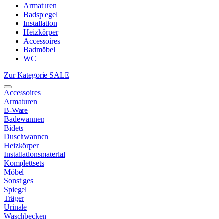
Armaturen
Badspiegel
Installation
Heizkörper
Accessoires
Badmöbel
WC
Zur Kategorie SALE
Accessoires
Armaturen
B-Ware
Badewannen
Bidets
Duschwannen
Heizkörper
Installationsmaterial
Komplettsets
Möbel
Sonstiges
Spiegel
Träger
Urinale
Waschbecken