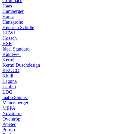
Grumbach
Haas
Hamberger
Hansa
Hansgrohe
Heinrich Schulte
HEWI
Hoesch
HSK
Ideal Standard
Kaldewei
Kermi
Kermi Duschdesign
KEUCO
Kludi
Laguna
Laufen
LDG
mabo Sanitec
Mauersberger
MEPA
Novoterm
Oventrop
Pipetec
Purmo