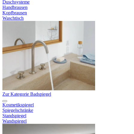
Duschsysteme
Handbrausen
Kopfbrausen
Waschtisch
Zur Kategorie Badspiegel
Kosmetikspiegel
Spiegelschränke
Standspiegel
Wandspiegel