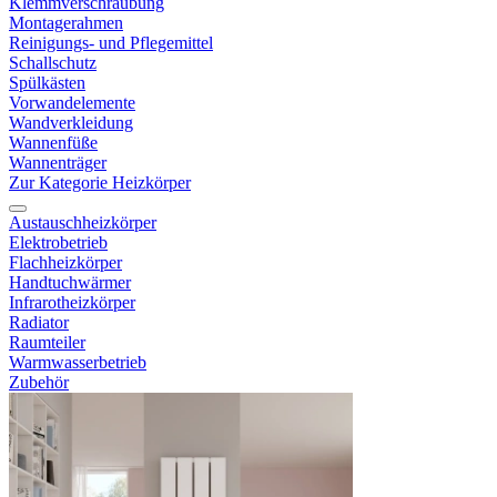
Klemmverschraubung
Montagerahmen
Reinigungs- und Pflegemittel
Schallschutz
Spülkästen
Vorwandelemente
Wandverkleidung
Wannenfüße
Wannenträger
Zur Kategorie Heizkörper
Austauschheizkörper
Elektrobetrieb
Flachheizkörper
Handtuchwärmer
Infrarotheizkörper
Radiator
Raumteiler
Warmwasserbetrieb
Zubehör