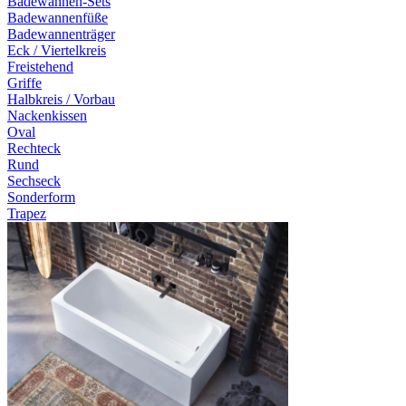
Badewannen-Sets
Badewannenfüße
Badewannenträger
Eck / Viertelkreis
Freistehend
Griffe
Halbkreis / Vorbau
Nackenkissen
Oval
Rechteck
Rund
Sechseck
Sonderform
Trapez