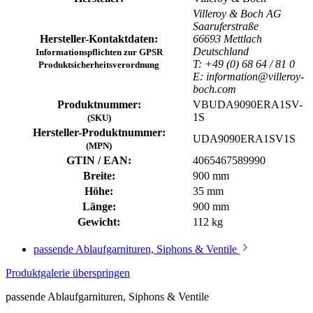
Villeroy & Boch AG
Saaruferstraße
Hersteller-Kontaktdaten:
66693 Mettlach
Deutschland
Informationspflichten zur GPSR
T: +49 (0) 68 64 / 81 0
Produktsicherheitsverordnung
E: information@villeroy-
boch.com
Produktnummer:
VBUDA9090ERA1SV-
1S
(SKU)
Hersteller-Produktnummer:
UDA9090ERA1SV1S
(MPN)
GTIN / EAN:
4065467589990
Breite:
900 mm
Höhe:
35 mm
Länge:
900 mm
Gewicht:
112 kg
passende Ablaufgarnituren, Siphons & Ventile
Produktgalerie überspringen
passende Ablaufgarnituren, Siphons & Ventile