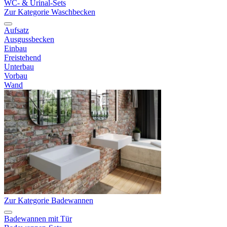
WC- & Urinal-Sets
Zur Kategorie Waschbecken
Aufsatz
Ausgussbecken
Einbau
Freistehend
Unterbau
Vorbau
Wand
Zur Kategorie Badewannen
Badewannen mit Tür