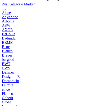
Zur Kategorie Marken
Alape
AqvaZone
Arbonia
ASW
AXOR
BaCoGa
Badundu
BEMM
Bette
Blanco
Breuer
burgbad
BWT
CWS
Dallmer
Design in Bad
Dornbracht
Duravit
emco
Flamco
Geberit
Grohe