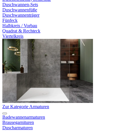
Duschwannen-Sets
Duschwannenfüße
Duschwannenträger
Fünfeck
Halbkreis / Vorbau
Quadrat & Rechteck
Viertelkreis
Zur Kategorie Armaturen
Badewannenarmaturen
Brausegarnituren
Duscharmaturen