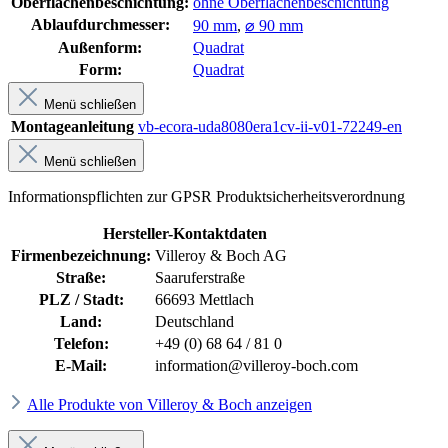
Oberflächenbeschichtung:
ohne Oberflächenbeschichtung
Ablaufdurchmesser:
90 mm
,
⌀ 90 mm
Außenform:
Quadrat
Form:
Quadrat
Menü schließen
Montageanleitung
vb-ecora-uda8080era1cv-ii-v01-72249-en
Menü schließen
Informationspflichten zur GPSR Produktsicherheitsverordnung
Hersteller-Kontaktdaten
Firmenbezeichnung:
Villeroy & Boch AG
Straße:
Saaruferstraße
PLZ / Stadt:
66693 Mettlach
Land:
Deutschland
Telefon:
+49 (0) 68 64 / 81 0
E-Mail:
information@villeroy-boch.com
Alle Produkte von Villeroy & Boch anzeigen