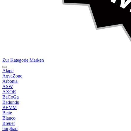
Zur Kategorie Marken
Alape
AqvaZone
Arbonia
ASW
AXOR
BaCoGa
Badundu
BEMM
Bette
Blanco
Breuer
burgbad