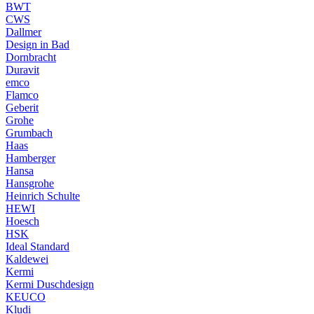
BWT
CWS
Dallmer
Design in Bad
Dornbracht
Duravit
emco
Flamco
Geberit
Grohe
Grumbach
Haas
Hamberger
Hansa
Hansgrohe
Heinrich Schulte
HEWI
Hoesch
HSK
Ideal Standard
Kaldewei
Kermi
Kermi Duschdesign
KEUCO
Kludi