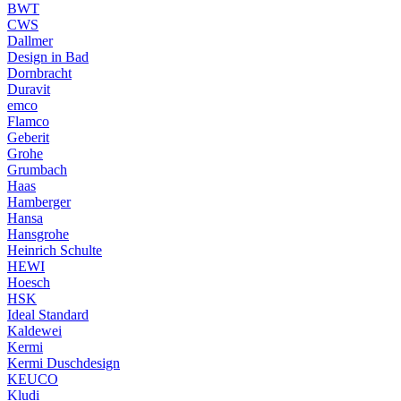
BWT
CWS
Dallmer
Design in Bad
Dornbracht
Duravit
emco
Flamco
Geberit
Grohe
Grumbach
Haas
Hamberger
Hansa
Hansgrohe
Heinrich Schulte
HEWI
Hoesch
HSK
Ideal Standard
Kaldewei
Kermi
Kermi Duschdesign
KEUCO
Kludi