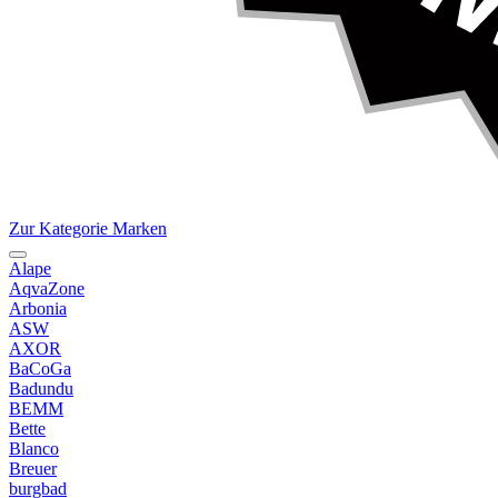
Zur Kategorie Marken
Alape
AqvaZone
Arbonia
ASW
AXOR
BaCoGa
Badundu
BEMM
Bette
Blanco
Breuer
burgbad