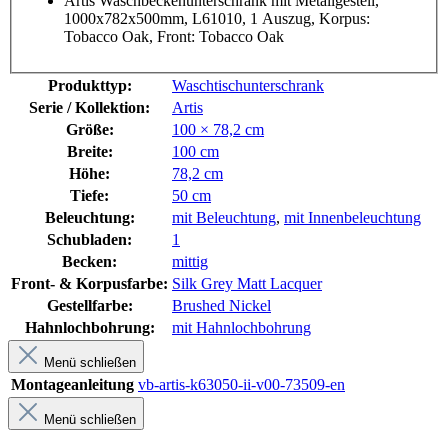
Artis Waschbeckenunterschrank mit Metallgestell,
1000x782x500mm, L61010, 1 Auszug, Korpus:
Tobacco Oak, Front: Tobacco Oak
Produkttyp:
Waschtischunterschrank
Serie / Kollektion:
Artis
Größe:
100 × 78,2 cm
Breite:
100 cm
Höhe:
78,2 cm
Tiefe:
50 cm
Beleuchtung:
mit Beleuchtung
,
mit Innenbeleuchtung
Schubladen:
1
Becken:
mittig
Front- & Korpusfarbe:
Silk Grey Matt Lacquer
Gestellfarbe:
Brushed Nickel
Hahnlochbohrung:
mit Hahnlochbohrung
Menü schließen
Montageanleitung
vb-artis-k63050-ii-v00-73509-en
Menü schließen