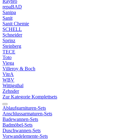
Raybro
repaBAD
Sanipa
Sanit
Sanit Chemie
SCHELL
Schneider
Sprinz
Steinberg
TECE
Toto
Viega
Villeroy & Boch
VitrA
WBV
Wittigsthal
Zehnder
Zur Kategorie Komplettsets
Ablaufgarnituren-Sets
Anschlussarmaturen-Sets
Badewannen-Sets
Badmöbel-Sets
Duschwannen-Sets
Vorwandelemente-Sets