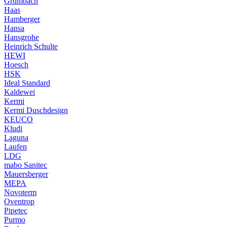
Grumbach
Haas
Hamberger
Hansa
Hansgrohe
Heinrich Schulte
HEWI
Hoesch
HSK
Ideal Standard
Kaldewei
Kermi
Kermi Duschdesign
KEUCO
Kludi
Laguna
Laufen
LDG
mabo Sanitec
Mauersberger
MEPA
Novoterm
Oventrop
Pipetec
Purmo