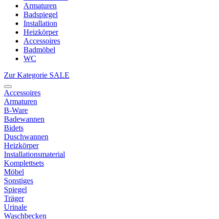
Armaturen
Badspiegel
Installation
Heizkörper
Accessoires
Badmöbel
WC
Zur Kategorie SALE
Accessoires
Armaturen
B-Ware
Badewannen
Bidets
Duschwannen
Heizkörper
Installationsmaterial
Komplettsets
Möbel
Sonstiges
Spiegel
Träger
Urinale
Waschbecken