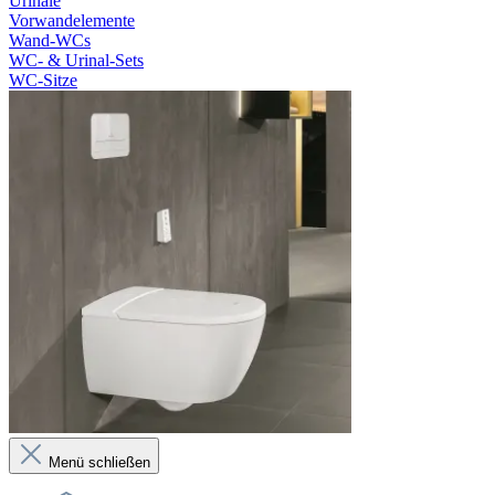
Urinale
Vorwandelemente
Wand-WCs
WC- & Urinal-Sets
WC-Sitze
Menü schließen