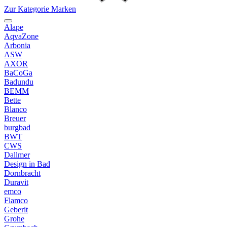
Zur Kategorie Marken
Alape
AqvaZone
Arbonia
ASW
AXOR
BaCoGa
Badundu
BEMM
Bette
Blanco
Breuer
burgbad
BWT
CWS
Dallmer
Design in Bad
Dornbracht
Duravit
emco
Flamco
Geberit
Grohe