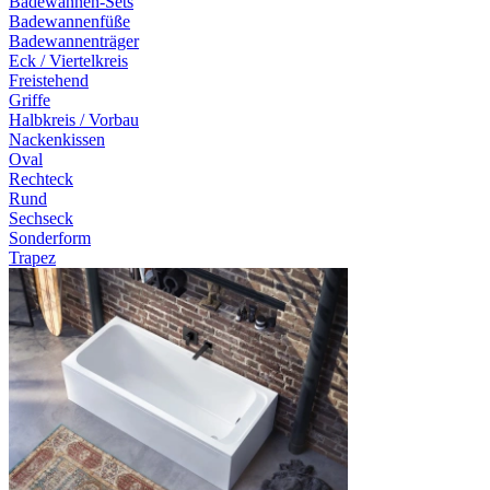
Badewannen-Sets
Badewannenfüße
Badewannenträger
Eck / Viertelkreis
Freistehend
Griffe
Halbkreis / Vorbau
Nackenkissen
Oval
Rechteck
Rund
Sechseck
Sonderform
Trapez