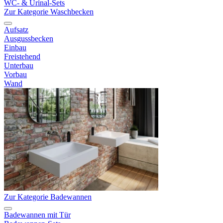
WC- & Urinal-Sets
Zur Kategorie Waschbecken
Aufsatz
Ausgussbecken
Einbau
Freistehend
Unterbau
Vorbau
Wand
Zur Kategorie Badewannen
Badewannen mit Tür