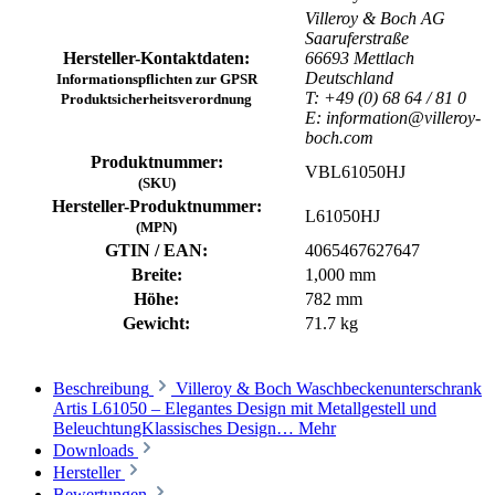
Villeroy & Boch AG
Saaruferstraße
Hersteller-Kontaktdaten:
66693 Mettlach
Deutschland
Informationspflichten zur GPSR
T: +49 (0) 68 64 / 81 0
Produktsicherheitsverordnung
E: information@villeroy-
boch.com
Produktnummer:
VBL61050HJ
(SKU)
Hersteller-Produktnummer:
L61050HJ
(MPN)
GTIN / EAN:
4065467627647
Breite:
1,000 mm
Höhe:
782 mm
Gewicht:
71.7 kg
Beschreibung
Villeroy & Boch Waschbeckenunterschrank
Artis L61050 – Elegantes Design mit Metallgestell und
BeleuchtungKlassisches Design…
Mehr
Downloads
Hersteller
Bewertungen