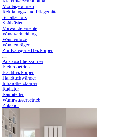
Klemmverschraubung
Montagerahmen
Reinigungs- und Pflegemittel
Schallschutz
Spülkästen
Vorwandelemente
Wandverkleidung
Wannenfüße
Wannenträger
Zur Kategorie Heizkörper
Austauschheizkörper
Elektrobetrieb
Flachheizkörper
Handtuchwärmer
Infrarotheizkörper
Radiator
Raumteiler
Warmwasserbetrieb
Zubehör