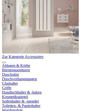
Zur Kategorie Accessoires
Ablagen & Körbe
Bürstengarnituren
Duschsitze
Duschvorhangstangen
Glashalter
Griffe
Handtuchhalter & -haken
Kosmetikspiegel
Seifenhalter & -spender
Toiletten- & Papierhalter
Wandmodule