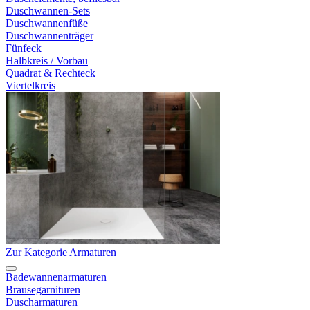
Duschwannen-Sets
Duschwannenfüße
Duschwannenträger
Fünfeck
Halbkreis / Vorbau
Quadrat & Rechteck
Viertelkreis
Zur Kategorie Armaturen
Badewannenarmaturen
Brausegarnituren
Duscharmaturen