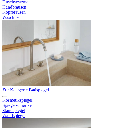
Duschsysteme
Handbrausen
Kopfbrausen
Waschtisch
Zur Kategorie Badspiegel
Kosmetikspiegel
Spiegelschränke
Standspiegel
Wandspiegel