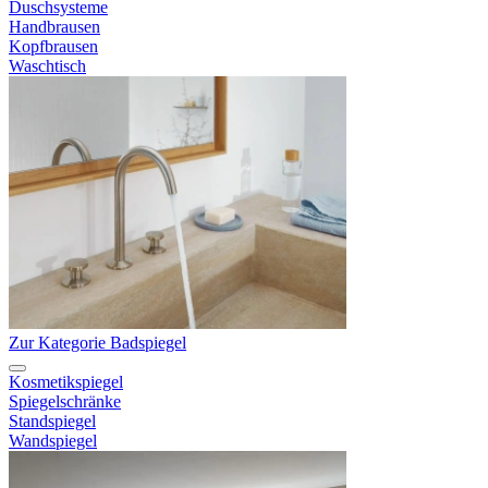
Duschsysteme
Handbrausen
Kopfbrausen
Waschtisch
Zur Kategorie Badspiegel
Kosmetikspiegel
Spiegelschränke
Standspiegel
Wandspiegel