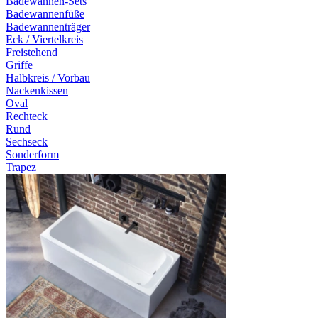
Badewannen-Sets
Badewannenfüße
Badewannenträger
Eck / Viertelkreis
Freistehend
Griffe
Halbkreis / Vorbau
Nackenkissen
Oval
Rechteck
Rund
Sechseck
Sonderform
Trapez