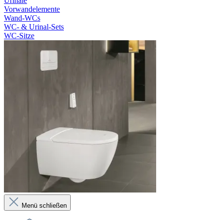
Urinale
Vorwandelemente
Wand-WCs
WC- & Urinal-Sets
WC-Sitze
Menü schließen