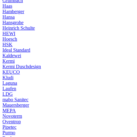
Grumbach
Haas
Hamberger
Hansa
Hansgrohe
Heinrich Schulte
HEWI
Hoesch
HSK
Ideal Standard
Kaldewei
Kermi
Kermi Duschdesign
KEUCO
Kludi
Laguna
Laufen
LDG
mabo Sanitec
Mauersberger
MEPA
Novoterm
Oventrop
Pipetec
Purmo