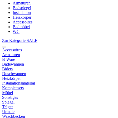
Armaturen
Badspiegel
Installation
Heizkörper
Accessoires
Badmöbel
WC
Zur Kategorie SALE
Accessoires
Armaturen
B-Ware
Badewannen
Bidets
Duschwannen
Heizkörper
Installationsmaterial
Komplettsets
Möbel
Sonstiges
Spiegel
Träger
Urinale
Waschbecken