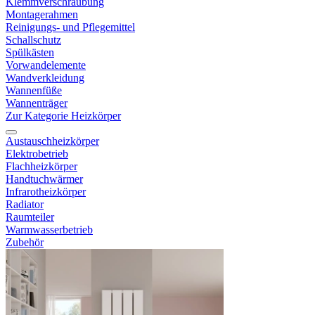
Klemmverschraubung
Montagerahmen
Reinigungs- und Pflegemittel
Schallschutz
Spülkästen
Vorwandelemente
Wandverkleidung
Wannenfüße
Wannenträger
Zur Kategorie Heizkörper
Austauschheizkörper
Elektrobetrieb
Flachheizkörper
Handtuchwärmer
Infrarotheizkörper
Radiator
Raumteiler
Warmwasserbetrieb
Zubehör