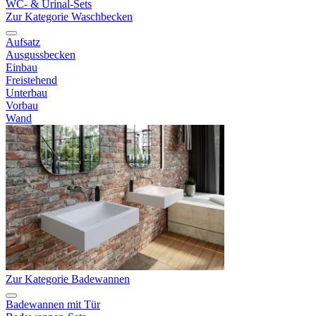
WC- & Urinal-Sets
Zur Kategorie Waschbecken
Aufsatz
Ausgussbecken
Einbau
Freistehend
Unterbau
Vorbau
Wand
Zur Kategorie Badewannen
Badewannen mit Tür