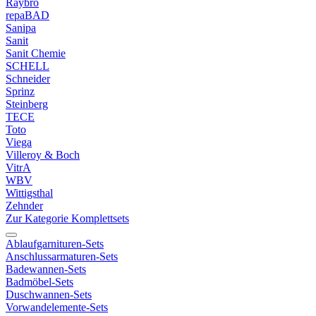
Raybro
repaBAD
Sanipa
Sanit
Sanit Chemie
SCHELL
Schneider
Sprinz
Steinberg
TECE
Toto
Viega
Villeroy & Boch
VitrA
WBV
Wittigsthal
Zehnder
Zur Kategorie Komplettsets
Ablaufgarnituren-Sets
Anschlussarmaturen-Sets
Badewannen-Sets
Badmöbel-Sets
Duschwannen-Sets
Vorwandelemente-Sets