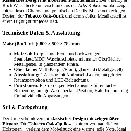
Klassisches Design mit moderner Funktionalität:
Der Villeroy &
Boch Waschbeckenunterschrank aus der
Artis-Kollektion
überzeugt
mit zeitlosem Charme und praktischen Details. Mit seinem eckigen
Design, der
Tobacco Oak-Optik
und dem stabilen Metallgestell ist
er ein Highlight für jedes Bad.
Technische Daten & Ausstattung
Maße (B x T x H): 800 × 500 × 782 mm
Material:
Korpus und Front aus hochwertiger
Spanplatte/MDF, Waschtischplatte mit matter Oberfläche,
Metallgestell in glänzendem Finish.
Oberfläche:
Matt (Korpus/Front), glänzend (Metallgestell).
Ausstattung:
1 Auszug mit Antirutsch-Boden, integrierter
Raumsparsiphon und LED-Beleuchtung.
Funktionen:
Push-to-Open-Mechanismus für einfache
Bedienung, mittige Waschbecken-Position, Hahnlochbohrung
für individuelle Anpassungen.
Stil & Farbgebung
Der Unterschrank vereint
klassisches Design mit zeitgemäßer
Eleganz
. Die
Tobacco Oak-Optik
– inspiriert von natürlichen
Holztonen – verleiht dem Möbelstück eine warme, edle Note. Ideal