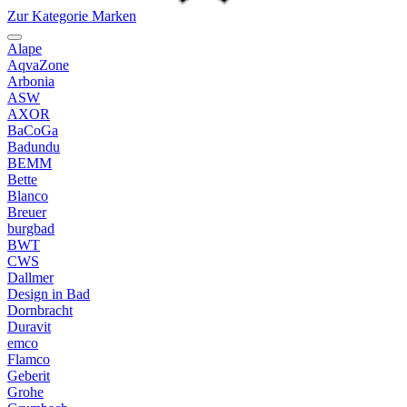
Zur Kategorie Marken
Alape
AqvaZone
Arbonia
ASW
AXOR
BaCoGa
Badundu
BEMM
Bette
Blanco
Breuer
burgbad
BWT
CWS
Dallmer
Design in Bad
Dornbracht
Duravit
emco
Flamco
Geberit
Grohe