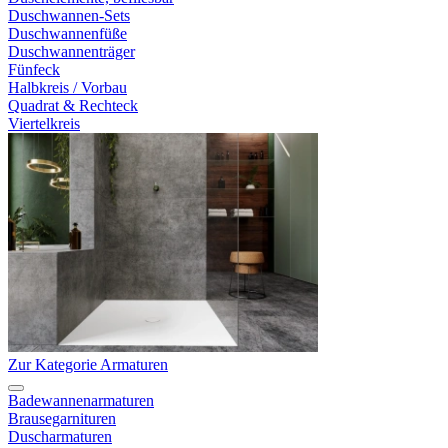
Duschwannen-Sets
Duschwannenfüße
Duschwannenträger
Fünfeck
Halbkreis / Vorbau
Quadrat & Rechteck
Viertelkreis
Zur Kategorie Armaturen
Badewannenarmaturen
Brausegarnituren
Duscharmaturen