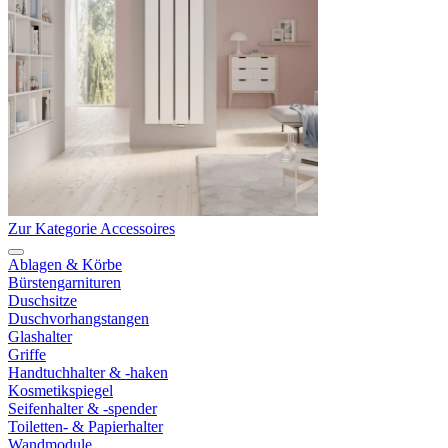
Zur Kategorie Accessoires
Ablagen & Körbe
Bürstengarnituren
Duschsitze
Duschvorhangstangen
Glashalter
Griffe
Handtuchhalter & -haken
Kosmetikspiegel
Seifenhalter & -spender
Toiletten- & Papierhalter
Wandmodule