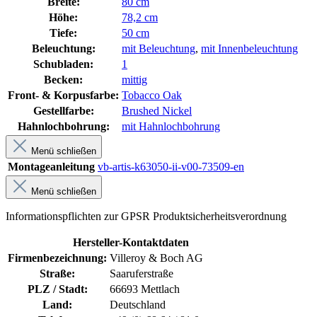
Breite:
80 cm
Höhe:
78,2 cm
Tiefe:
50 cm
Beleuchtung:
mit Beleuchtung
,
mit Innenbeleuchtung
Schubladen:
1
Becken:
mittig
Front- & Korpusfarbe:
Tobacco Oak
Gestellfarbe:
Brushed Nickel
Hahnlochbohrung:
mit Hahnlochbohrung
Menü schließen
Montageanleitung
vb-artis-k63050-ii-v00-73509-en
Menü schließen
Informationspflichten zur GPSR Produktsicherheitsverordnung
Hersteller-Kontaktdaten
Firmenbezeichnung:
Villeroy & Boch AG
Straße:
Saaruferstraße
PLZ / Stadt:
66693 Mettlach
Land:
Deutschland