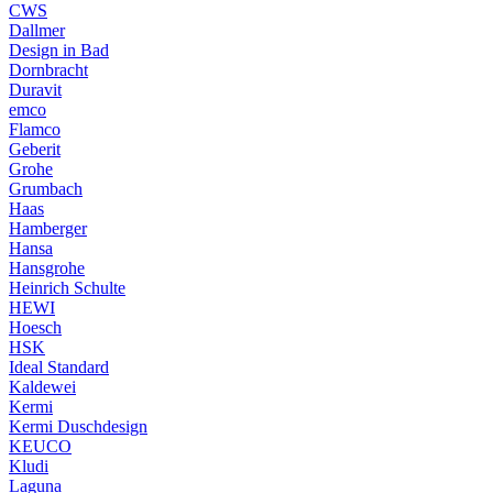
CWS
Dallmer
Design in Bad
Dornbracht
Duravit
emco
Flamco
Geberit
Grohe
Grumbach
Haas
Hamberger
Hansa
Hansgrohe
Heinrich Schulte
HEWI
Hoesch
HSK
Ideal Standard
Kaldewei
Kermi
Kermi Duschdesign
KEUCO
Kludi
Laguna