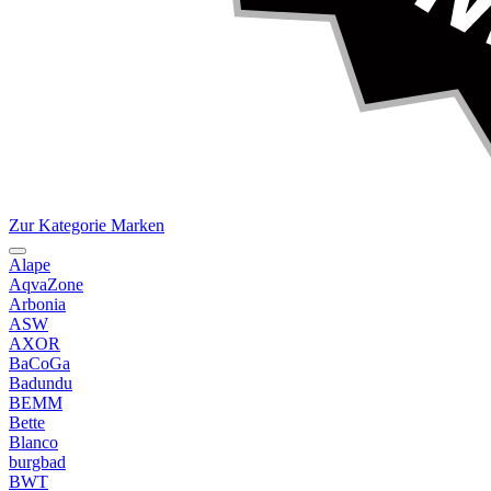
Zur Kategorie Marken
Alape
AqvaZone
Arbonia
ASW
AXOR
BaCoGa
Badundu
BEMM
Bette
Blanco
burgbad
BWT