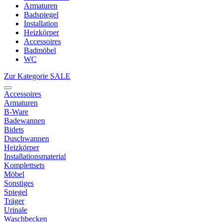
Armaturen
Badspiegel
Installation
Heizkörper
Accessoires
Badmöbel
WC
Zur Kategorie SALE
Accessoires
Armaturen
B-Ware
Badewannen
Bidets
Duschwannen
Heizkörper
Installationsmaterial
Komplettsets
Möbel
Sonstiges
Spiegel
Träger
Urinale
Waschbecken