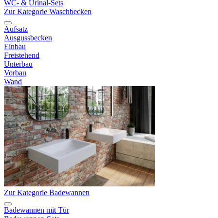
WC- & Urinal-Sets
Zur Kategorie Waschbecken
Aufsatz
Ausgussbecken
Einbau
Freistehend
Unterbau
Vorbau
Wand
Zur Kategorie Badewannen
Badewannen mit Tür