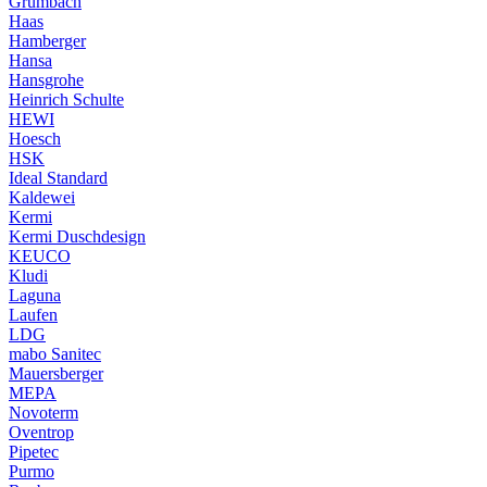
Grumbach
Haas
Hamberger
Hansa
Hansgrohe
Heinrich Schulte
HEWI
Hoesch
HSK
Ideal Standard
Kaldewei
Kermi
Kermi Duschdesign
KEUCO
Kludi
Laguna
Laufen
LDG
mabo Sanitec
Mauersberger
MEPA
Novoterm
Oventrop
Pipetec
Purmo