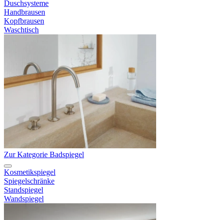
Duschsysteme
Handbrausen
Kopfbrausen
Waschtisch
Zur Kategorie Badspiegel
Kosmetikspiegel
Spiegelschränke
Standspiegel
Wandspiegel