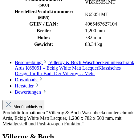
VBK65051MT
(SKU)
Hersteller-Produktnummer:
K65051MT
(MPN)
GTIN / EAN:
4065467627104
Breite:
1,200 mm
Höhe:
782 mm
Gewicht:
83.34 kg
Beschreibung
Villeroy & Boch Waschbeckenunterschrank
Artis K65051 – Eckig White Matt LacquerKlassisches
Design für Ihr Bad: Der Villeroy…
Mehr
Downloads
Hersteller
Bewertungen
Menü schließen
Produktinformationen "Villeroy & Boch Waschbeckenunterschrank
Artis, Eckig White Matt Lacquer, 1.200 x 782 x 500 mm, mit
Metallgestell und Push-to-open Funktion"
Villeroy & Boch