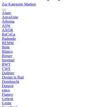
Zur Kategorie Marken
Alape
AqvaZone
Arbonia
ASW
AXOR
BaCoGa
Badundu
BEMM
Bette
Blanco
Breuer
burgbad
BWT
CWS
Dallmer
Design in Bad
Dornbracht
Duravit
emco
Flamco
Geberit
Grohe