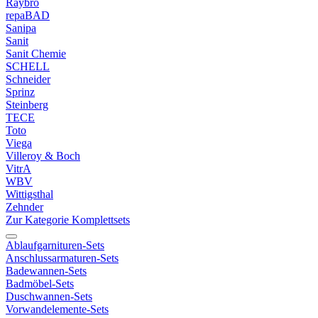
Raybro
repaBAD
Sanipa
Sanit
Sanit Chemie
SCHELL
Schneider
Sprinz
Steinberg
TECE
Toto
Viega
Villeroy & Boch
VitrA
WBV
Wittigsthal
Zehnder
Zur Kategorie Komplettsets
Ablaufgarnituren-Sets
Anschlussarmaturen-Sets
Badewannen-Sets
Badmöbel-Sets
Duschwannen-Sets
Vorwandelemente-Sets