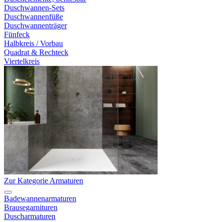
Duschwannen-Sets
Duschwannenfüße
Duschwannenträger
Fünfeck
Halbkreis / Vorbau
Quadrat & Rechteck
Viertelkreis
Zur Kategorie Armaturen
Badewannenarmaturen
Brausegarnituren
Duscharmaturen