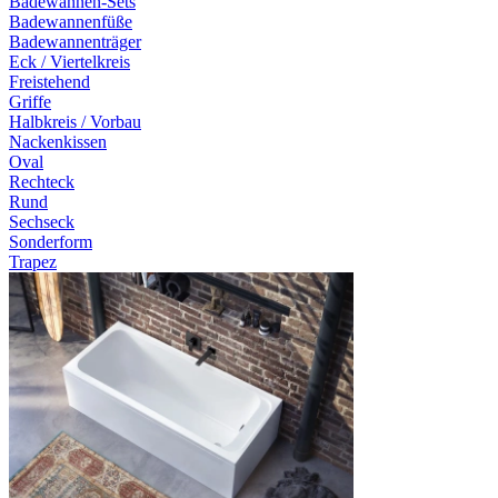
Badewannen-Sets
Badewannenfüße
Badewannenträger
Eck / Viertelkreis
Freistehend
Griffe
Halbkreis / Vorbau
Nackenkissen
Oval
Rechteck
Rund
Sechseck
Sonderform
Trapez