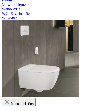
Urinale
Vorwandelemente
Wand-WCs
WC- & Urinal-Sets
WC-Sitze
Menü schließen