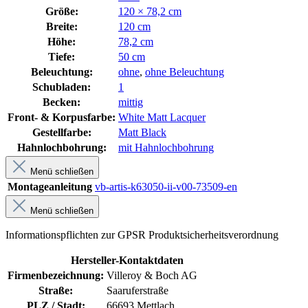
Größe:
120 × 78,2 cm
Breite:
120 cm
Höhe:
78,2 cm
Tiefe:
50 cm
Beleuchtung:
ohne
,
ohne Beleuchtung
Schubladen:
1
Becken:
mittig
Front- & Korpusfarbe:
White Matt Lacquer
Gestellfarbe:
Matt Black
Hahnlochbohrung:
mit Hahnlochbohrung
Menü schließen
Montageanleitung
vb-artis-k63050-ii-v00-73509-en
Menü schließen
Informationspflichten zur GPSR Produktsicherheitsverordnung
Hersteller-Kontaktdaten
Firmenbezeichnung:
Villeroy & Boch AG
Straße:
Saaruferstraße
PLZ / Stadt:
66693 Mettlach