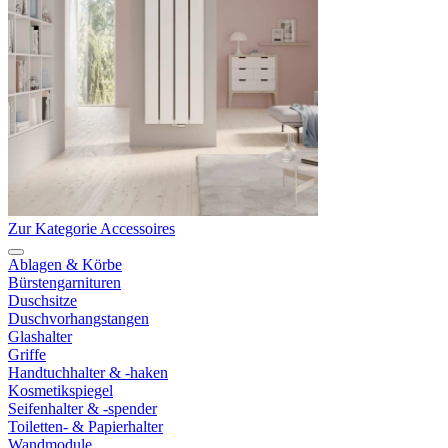
Zur Kategorie Accessoires
Ablagen & Körbe
Bürstengarnituren
Duschsitze
Duschvorhangstangen
Glashalter
Griffe
Handtuchhalter & -haken
Kosmetikspiegel
Seifenhalter & -spender
Toiletten- & Papierhalter
Wandmodule