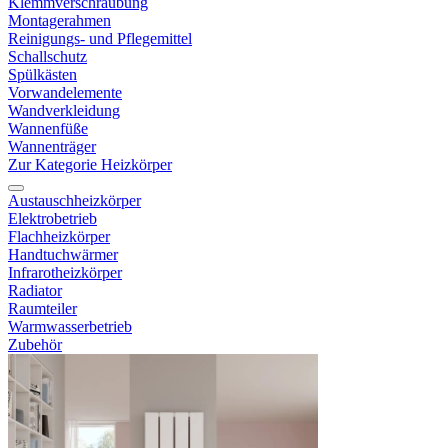
Klemmverschraubung
Montagerahmen
Reinigungs- und Pflegemittel
Schallschutz
Spülkästen
Vorwandelemente
Wandverkleidung
Wannenfüße
Wannenträger
Zur Kategorie Heizkörper
Austauschheizkörper
Elektrobetrieb
Flachheizkörper
Handtuchwärmer
Infrarotheizkörper
Radiator
Raumteiler
Warmwasserbetrieb
Zubehör