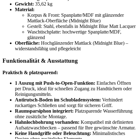
Gewicht:
35,62 kg
Material:
Korpus & Front: Spanplatte/MDF mit glänzender
Mattlack-Oberfläche (Midnight Blue)
Gestell: Stahl, ebenfalls in Midnight Blue Matt Lacquer
Waschtischplatte: hochwertige Spanplatte/MDF,
glänzend
Oberfläche:
Hochglänzender Mattlack (Midnight Blue) –
widerstandsfähig und pflegeleicht
Funktionalität & Ausstattung
Praktisch & platzsparend:
1 Auszug mit Push-to-Open-Funktion:
Einfaches Öffnen
per Druck, ideal für schnellen Zugang zu Handtüchern oder
Reinigungsmitteln.
Antirutsch-Boden im Schubladensystem:
Verhindert
ruckartiges Schließen und sorgt für sicheren Griff.
Raumsparsiphon integriert:
Platzsparende Wasserführung
ohne zusätzliche Montage.
Hahnlochbohrung vorhanden:
Kompatibel mit definierten
Aufsatzwaschbecken – passend für Ihre gewünschte Armatur.
Keine Handgriffe oder Beleuchtung:
Minimalistisches
Design ohne zusätzliche Elemente.