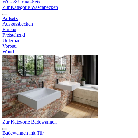
WC- & Urinal-Sets
Zur Kategorie Waschbecken
Aufsatz
Ausgussbecken
Einbau
Freistehend
Unterbau
Vorbau
Wand
Zur Kategorie Badewannen
Badewannen mit Tür