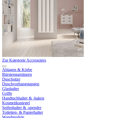
Zur Kategorie Accessoires
Ablagen & Körbe
Bürstengarnituren
Duschsitze
Duschvorhangstangen
Glashalter
Griffe
Handtuchhalter & -haken
Kosmetikspiegel
Seifenhalter & -spender
Toiletten- & Papierhalter
Wandmodule