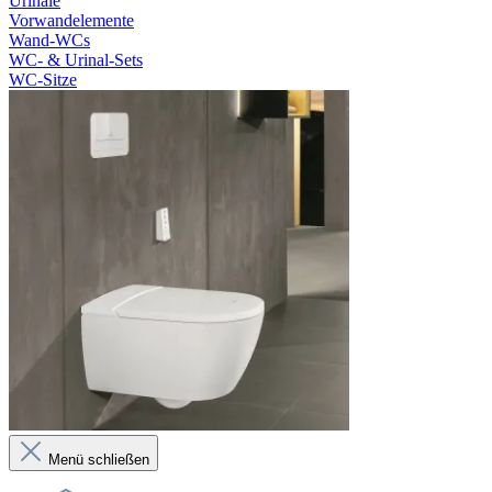
Urinale
Vorwandelemente
Wand-WCs
WC- & Urinal-Sets
WC-Sitze
Menü schließen