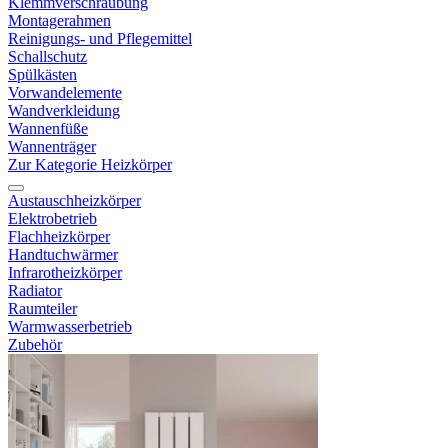
Klemmverschraubung
Montagerahmen
Reinigungs- und Pflegemittel
Schallschutz
Spülkästen
Vorwandelemente
Wandverkleidung
Wannenfüße
Wannenträger
Zur Kategorie Heizkörper
Austauschheizkörper
Elektrobetrieb
Flachheizkörper
Handtuchwärmer
Infrarotheizkörper
Radiator
Raumteiler
Warmwasserbetrieb
Zubehör