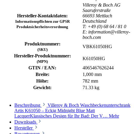
Villeroy & Boch AG
Saaruferstraße
Hersteller-Kontaktdaten:
66693 Mettlach
Deutschland
Informationspflichten zur GPSR
T: +49 (0) 68 64 / 81 0
Produktsicherheitsverordnung
E: information@villeroy-
boch.com
Produktnummer:
VBK61050HG
(SKU)
Hersteller-Produktnummer:
K61050HG
(MPN)
GTIN / EAN:
4065467626244
Breite:
1,000 mm
Höhe:
782 mm
Gewicht:
71.33 kg
Beschreibung
Villeroy & Boch Waschbeckenunterschrank
Artis K61050 – Eckig Midnight Blue Matt
LacquerKlassisches Design für Ihr Bad: Der V…
Mehr
Downloads
Hersteller
Bewertungen