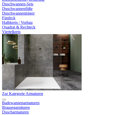
Duschwannen-Sets
Duschwannenfüße
Duschwannenträger
Fünfeck
Halbkreis / Vorbau
Quadrat & Rechteck
Viertelkreis
Zur Kategorie Armaturen
Badewannenarmaturen
Brausegarnituren
Duscharmaturen