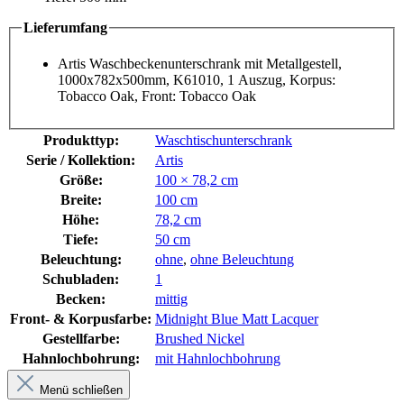
Lieferumfang
Artis Waschbeckenunterschrank mit Metallgestell,
1000x782x500mm, K61010, 1 Auszug, Korpus:
Tobacco Oak, Front: Tobacco Oak
Produkttyp:
Waschtischunterschrank
Serie / Kollektion:
Artis
Größe:
100 × 78,2 cm
Breite:
100 cm
Höhe:
78,2 cm
Tiefe:
50 cm
Beleuchtung:
ohne
,
ohne Beleuchtung
Schubladen:
1
Becken:
mittig
Front- & Korpusfarbe:
Midnight Blue Matt Lacquer
Gestellfarbe:
Brushed Nickel
Hahnlochbohrung:
mit Hahnlochbohrung
Menü schließen