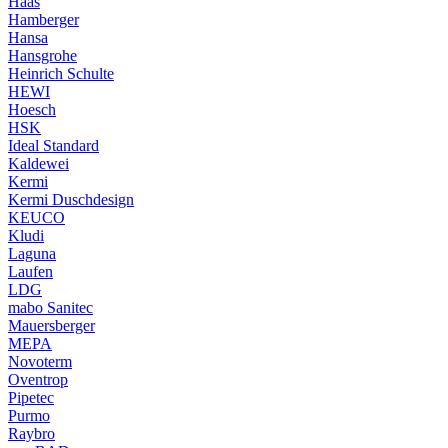
Haas
Hamberger
Hansa
Hansgrohe
Heinrich Schulte
HEWI
Hoesch
HSK
Ideal Standard
Kaldewei
Kermi
Kermi Duschdesign
KEUCO
Kludi
Laguna
Laufen
LDG
mabo Sanitec
Mauersberger
MEPA
Novoterm
Oventrop
Pipetec
Purmo
Raybro