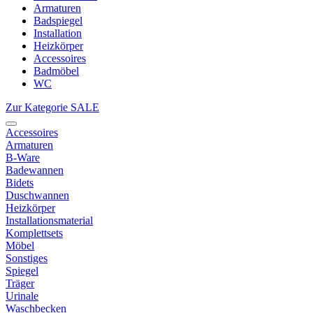
Armaturen
Badspiegel
Installation
Heizkörper
Accessoires
Badmöbel
WC
Zur Kategorie SALE
Accessoires
Armaturen
B-Ware
Badewannen
Bidets
Duschwannen
Heizkörper
Installationsmaterial
Komplettsets
Möbel
Sonstiges
Spiegel
Träger
Urinale
Waschbecken