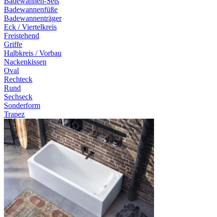
Badewannen-Sets
Badewannenfüße
Badewannenträger
Eck / Viertelkreis
Freistehend
Griffe
Halbkreis / Vorbau
Nackenkissen
Oval
Rechteck
Rund
Sechseck
Sonderform
Trapez