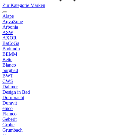
Zur Kategorie Marken
Alape
AqvaZone
Arbonia
ASW
AXOR
BaCoGa
Badundu
BEMM
Bette
Blanco
burgbad
BWT
CWS
Dallmer
Design in Bad
Dornbracht
Duravit
emco
Flamco
Geberit
Grohe
Grumbach