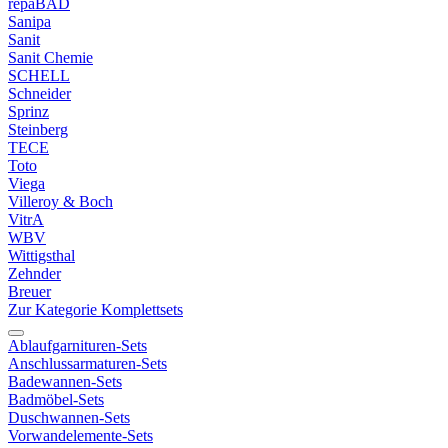
repaBAD
Sanipa
Sanit
Sanit Chemie
SCHELL
Schneider
Sprinz
Steinberg
TECE
Toto
Viega
Villeroy & Boch
VitrA
WBV
Wittigsthal
Zehnder
Breuer
Zur Kategorie Komplettsets
Ablaufgarnituren-Sets
Anschlussarmaturen-Sets
Badewannen-Sets
Badmöbel-Sets
Duschwannen-Sets
Vorwandelemente-Sets