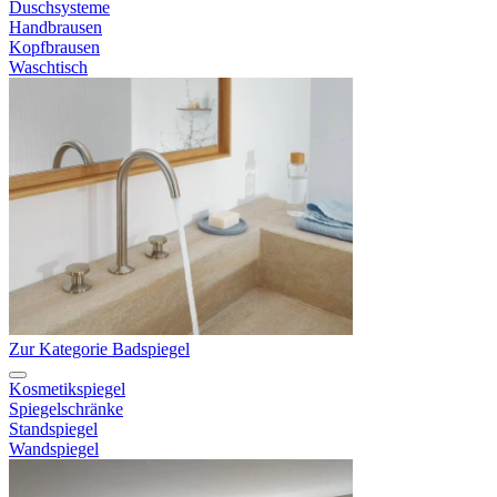
Duschsysteme
Handbrausen
Kopfbrausen
Waschtisch
Zur Kategorie Badspiegel
Kosmetikspiegel
Spiegelschränke
Standspiegel
Wandspiegel