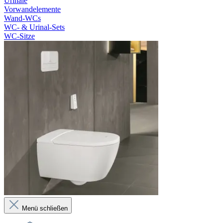
Urinale
Vorwandelemente
Wand-WCs
WC- & Urinal-Sets
WC-Sitze
Menü schließen