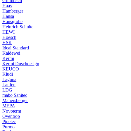
Grumbach
Haas
Hamberger
Hansa
Hansgrohe
Heinrich Schulte
HEWI
Hoesch
HSK
Ideal Standard
Kaldewei
Kermi
Kermi Duschdesign
KEUCO
Kludi
Laguna
Laufen
LDG
mabo Sanitec
Mauersberger
MEPA
Novoterm
Oventrop
Pipetec
Purmo