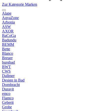
Zur Kategorie Marken
Alape
AqvaZone
Arbonia
ASW
AXOR
BaCoGa
Badundu
BEMM
Bette
Blanco
Breuer
burgbad
BWT
CWS
Dallmer
Design in Bad
Dornbracht
Duravit
emco
Flamco
Geberit
Grohe