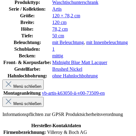
Produkttyp:
Waschtischunterschrank
Serie / Kollektion:
Artis
Größe:
120 × 78,2 cm
Breite:
120 cm
Höhe:
78,2 cm
Tiefe:
50 cm
Beleuchtung:
mit Beleuchtung
,
mit Innenbeleuchtung
Schubladen:
1
Becken:
mittig
Front- & Korpusfarbe:
Midnight Blue Matt Lacquer
Gestellfarbe:
Brushed Nickel
Hahnlochbohrung:
ohne Hahnlochbohrung
Menü schließen
Montageanleitung
vb-artis-k63050-ii-v00-73509-en
Menü schließen
Informationspflichten zur GPSR Produktsicherheitsverordnung
Hersteller-Kontaktdaten
Firmenbezeichnung:
Villeroy & Boch AG