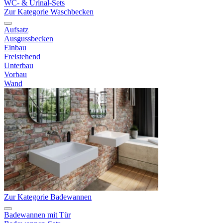
WC- & Urinal-Sets
Zur Kategorie Waschbecken
Aufsatz
Ausgussbecken
Einbau
Freistehend
Unterbau
Vorbau
Wand
Zur Kategorie Badewannen
Badewannen mit Tür