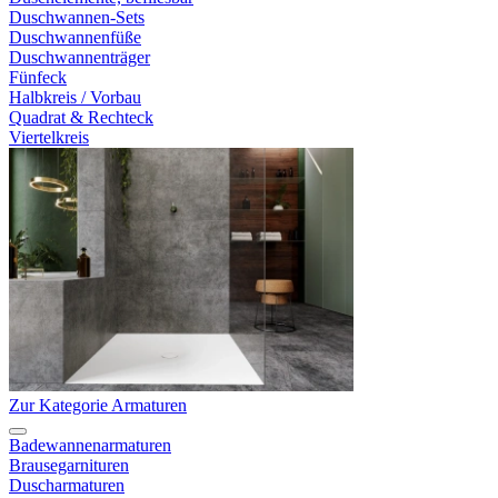
Duschwannen-Sets
Duschwannenfüße
Duschwannenträger
Fünfeck
Halbkreis / Vorbau
Quadrat & Rechteck
Viertelkreis
Zur Kategorie Armaturen
Badewannenarmaturen
Brausegarnituren
Duscharmaturen