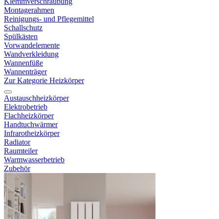
Klemmverschraubung
Montagerahmen
Reinigungs- und Pflegemittel
Schallschutz
Spülkästen
Vorwandelemente
Wandverkleidung
Wannenfüße
Wannenträger
Zur Kategorie Heizkörper
Austauschheizkörper
Elektrobetrieb
Flachheizkörper
Handtuchwärmer
Infrarotheizkörper
Radiator
Raumteiler
Warmwasserbetrieb
Zubehör