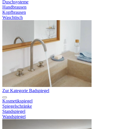
Duschsysteme
Handbrausen
Kopfbrausen
Waschtisch
Zur Kategorie Badspiegel
Kosmetikspiegel
Spiegelschränke
Standspiegel
Wandspiegel