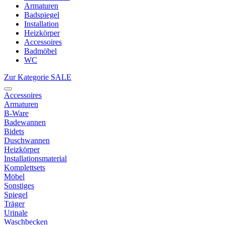
Armaturen
Badspiegel
Installation
Heizkörper
Accessoires
Badmöbel
WC
Zur Kategorie SALE
Accessoires
Armaturen
B-Ware
Badewannen
Bidets
Duschwannen
Heizkörper
Installationsmaterial
Komplettsets
Möbel
Sonstiges
Spiegel
Träger
Urinale
Waschbecken