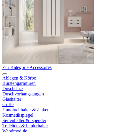
Zur Kategorie Accessoires
Ablagen & Körbe
Bürstengarnituren
Duschsitze
Duschvorhangstangen
Glashalter
Griffe
Handtuchhalter & -haken
Kosmetikspiegel
Seifenhalter & -spender
Toiletten- & Papierhalter
Wandmodule