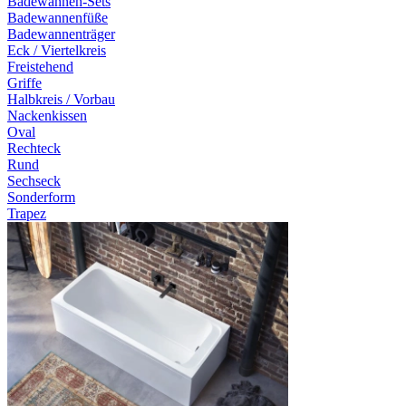
Badewannen-Sets
Badewannenfüße
Badewannenträger
Eck / Viertelkreis
Freistehend
Griffe
Halbkreis / Vorbau
Nackenkissen
Oval
Rechteck
Rund
Sechseck
Sonderform
Trapez