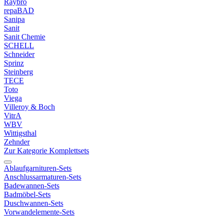
Raybro
repaBAD
Sanipa
Sanit
Sanit Chemie
SCHELL
Schneider
Sprinz
Steinberg
TECE
Toto
Viega
Villeroy & Boch
VitrA
WBV
Wittigsthal
Zehnder
Zur Kategorie Komplettsets
Ablaufgarnituren-Sets
Anschlussarmaturen-Sets
Badewannen-Sets
Badmöbel-Sets
Duschwannen-Sets
Vorwandelemente-Sets