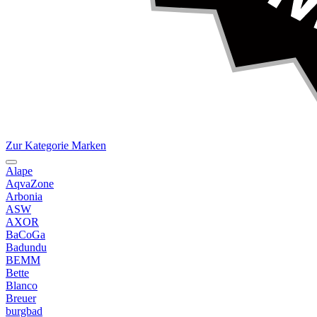
Zur Kategorie Marken
Alape
AqvaZone
Arbonia
ASW
AXOR
BaCoGa
Badundu
BEMM
Bette
Blanco
Breuer
burgbad