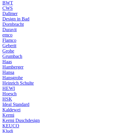
BWT
CWS
Dallmer
Design in Bad
Dornbracht
Duravit
emco
Flamco
Geberit
Grohe
Grumbach
Haas
Hamberger
Hansa
Hansgrohe
Heinrich Schulte
HEWI
Hoesch
HSK
Ideal Standard
Kaldewei
Kermi
Kermi Duschdesign
KEUCO
Kludi