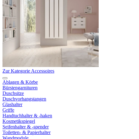
Zur Kategorie Accessoires
Ablagen & Körbe
Bürstengarnituren
Duschsitze
Duschvorhangstangen
Glashalter
Griffe
Handtuchhalter & -haken
Kosmetikspiegel
Seifenhalter & -spender
Toiletten- & Papierhalter
Wandmodule