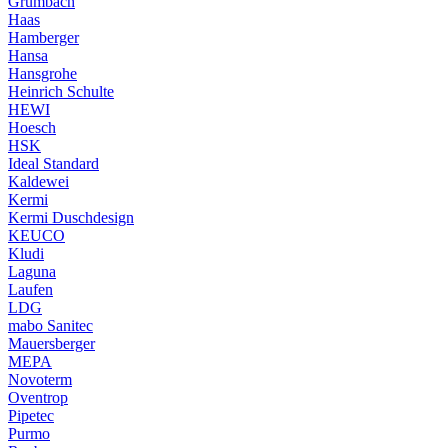
Grumbach
Haas
Hamberger
Hansa
Hansgrohe
Heinrich Schulte
HEWI
Hoesch
HSK
Ideal Standard
Kaldewei
Kermi
Kermi Duschdesign
KEUCO
Kludi
Laguna
Laufen
LDG
mabo Sanitec
Mauersberger
MEPA
Novoterm
Oventrop
Pipetec
Purmo