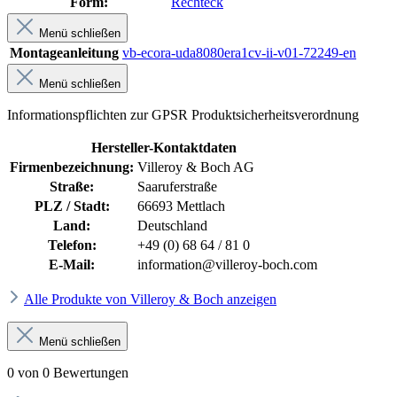
Form:
Rechteck
Menü schließen
Montageanleitung
vb-ecora-uda8080era1cv-ii-v01-72249-en
Menü schließen
Informationspflichten zur GPSR Produktsicherheitsverordnung
Hersteller-Kontaktdaten
Firmenbezeichnung:
Villeroy & Boch AG
Straße:
Saaruferstraße
PLZ / Stadt:
66693 Mettlach
Land:
Deutschland
Telefon:
+49 (0) 68 64 / 81 0
E-Mail:
information@villeroy-boch.com
Alle Produkte von Villeroy & Boch anzeigen
Menü schließen
0 von 0 Bewertungen