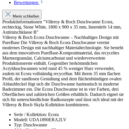
Bewertungen
Menü schließen
Produktinformationen "Villeroy & Boch Duschwanne Ecora,
rechteckig, Stone White, 1800 x 900 x 35 mm, Innentiefe 14 mm,
Antirutschklasse B"
Villeroy & Boch Ecora Duschwanne – Nachhaltiges Design mit
PureBase Die Villeroy & Boch Ecora Duschwanne vereint
modernes Design mit nachhaltiger Materialtechnologie. Sie besteht
aus dem innovativen PureBase-Kompositmaterial, das recyceltes
Marmorgranulat, Calciumcarbonat und wiederverwertete
Produktionsreste enthält. Gegenüber herkömmlichen
Acrylduschwannen wird rund 45 % weniger Harz verwendet,
zudem ist Ecora vollständig recycelbar. Mit ihrem 35 mm flachen
Profil, der randlosen Gestaltung und dem flächenbündigen ovalen
Ablaufdeckel fügt sich die Duschwanne harmonisch in moderne
Badezimmer ein. Die Ecora Duschwanne ist in vier Farben, drei
Oberflächen und zahlreichen Größen erhältlich. Dadurch eignet sie
sich für unterschiedlichste Badkonzepte und lässt sich ideal mit der
Villeroy & Boch Skyla Kollektion kombinieren.
Serie / Kollektion: Ecora
Modell: UDA1890ERA2LV
Typ: Duschwanne