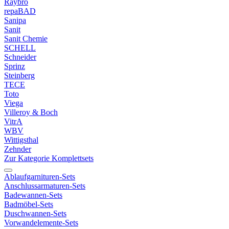
Raybro
repaBAD
Sanipa
Sanit
Sanit Chemie
SCHELL
Schneider
Sprinz
Steinberg
TECE
Toto
Viega
Villeroy & Boch
VitrA
WBV
Wittigsthal
Zehnder
Zur Kategorie Komplettsets
Ablaufgarnituren-Sets
Anschlussarmaturen-Sets
Badewannen-Sets
Badmöbel-Sets
Duschwannen-Sets
Vorwandelemente-Sets