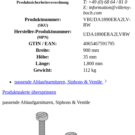
T: +49 (0) 68 64 / 81 0
Produktsicherheitsverordnung
E: information@villeroy-
boch.com
Produktnummer:
VBUDA1890ERA2LV-
RW
(SKU)
Hersteller-Produktnummer:
UDA1890ERA2LVRW
(MPN)
GTIN / EAN:
4065467591795
Breite:
900 mm
Höhe:
35 mm
Länge:
1,800 mm
Gewicht:
112 kg
passende Ablaufgarnituren, Siphons & Ventile
Produktgalerie überspringen
passende Ablaufgarnituren, Siphons & Ventile