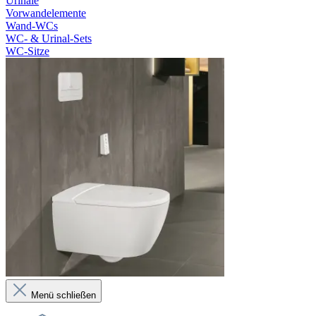
Urinale
Vorwandelemente
Wand-WCs
WC- & Urinal-Sets
WC-Sitze
Menü schließen