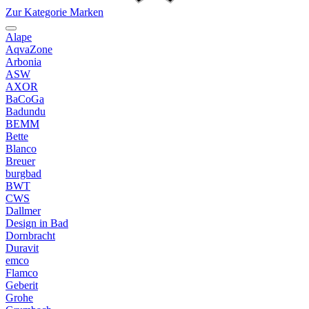
Zur Kategorie Marken
Alape
AqvaZone
Arbonia
ASW
AXOR
BaCoGa
Badundu
BEMM
Bette
Blanco
Breuer
burgbad
BWT
CWS
Dallmer
Design in Bad
Dornbracht
Duravit
emco
Flamco
Geberit
Grohe