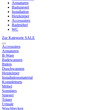
Armaturen
Badspiegel
Installation
Heizkörper
Accessoires
Badmöbel
WC
Zur Kategorie SALE
Accessoires
Armaturen
B-Ware
Badewannen
Bidets
Duschwannen
Heizkörper
Installationsmaterial
Komplettsets
Möbel
Sonstiges
Spiegel
Träger
Urinale
Waschbecken