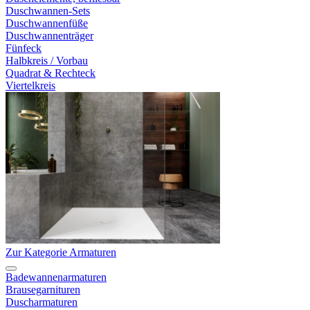
Duschwannen-Sets
Duschwannenfüße
Duschwannenträger
Fünfeck
Halbkreis / Vorbau
Quadrat & Rechteck
Viertelkreis
Zur Kategorie Armaturen
Badewannenarmaturen
Brausegarnituren
Duscharmaturen