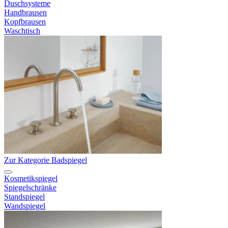
Duschsysteme
Handbrausen
Kopfbrausen
Waschtisch
Zur Kategorie Badspiegel
Kosmetikspiegel
Spiegelschränke
Standspiegel
Wandspiegel