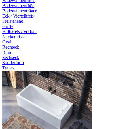
Badewannen-Sets
Badewannenfüße
Badewannenträger
Eck / Viertelkreis
Freistehend
Griffe
Halbkreis / Vorbau
Nackenkissen
Oval
Rechteck
Rund
Sechseck
Sonderform
Trapez