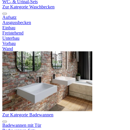
WC- & Urinal-Sets
Zur Kategorie Waschbecken
Aufsatz
Ausgussbecken
Einbau
Freistehend
Unterbau
Vorbau
Wand
Zur Kategorie Badewannen
Badewannen mit Tür