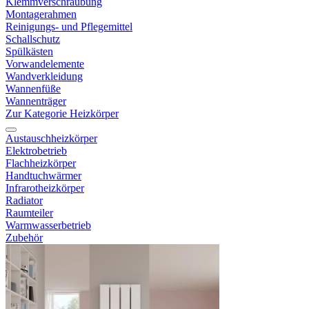
Klemmverschraubung
Montagerahmen
Reinigungs- und Pflegemittel
Schallschutz
Spülkästen
Vorwandelemente
Wandverkleidung
Wannenfüße
Wannenträger
Zur Kategorie Heizkörper
Austauschheizkörper
Elektrobetrieb
Flachheizkörper
Handtuchwärmer
Infrarotheizkörper
Radiator
Raumteiler
Warmwasserbetrieb
Zubehör