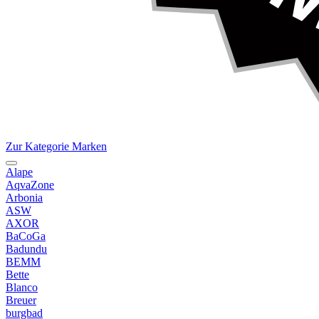
Zur Kategorie Marken
Alape
AqvaZone
Arbonia
ASW
AXOR
BaCoGa
Badundu
BEMM
Bette
Blanco
Breuer
burgbad