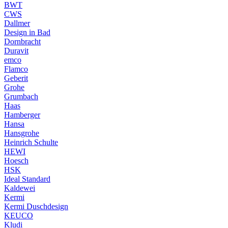
BWT
CWS
Dallmer
Design in Bad
Dornbracht
Duravit
emco
Flamco
Geberit
Grohe
Grumbach
Haas
Hamberger
Hansa
Hansgrohe
Heinrich Schulte
HEWI
Hoesch
HSK
Ideal Standard
Kaldewei
Kermi
Kermi Duschdesign
KEUCO
Kludi