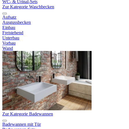
WC- & Urinal-Sets
Zur Kategorie Waschbecken
Aufsatz
Ausgussbecken
Einbau
Freistehend
Unterbau
Vorbau
Wand
Zur Kategorie Badewannen
Badewannen mit Tür