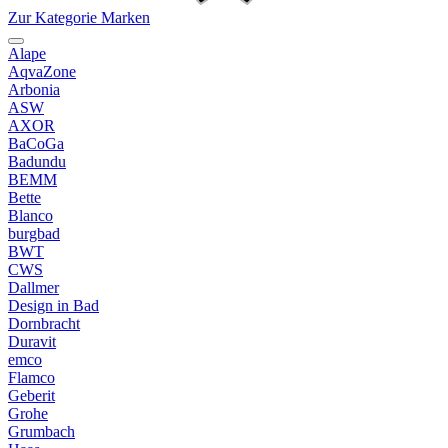
Zur Kategorie Marken
Alape
AqvaZone
Arbonia
ASW
AXOR
BaCoGa
Badundu
BEMM
Bette
Blanco
burgbad
BWT
CWS
Dallmer
Design in Bad
Dornbracht
Duravit
emco
Flamco
Geberit
Grohe
Grumbach