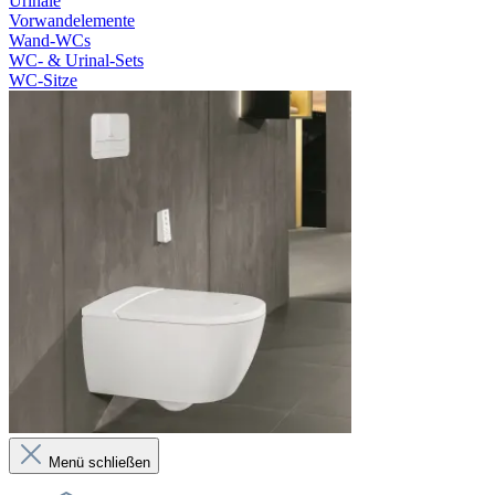
Urinale
Vorwandelemente
Wand-WCs
WC- & Urinal-Sets
WC-Sitze
Menü schließen