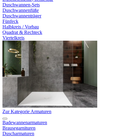
Duschwannen-Sets
Duschwannenfüße
Duschwannenträger
Fünfeck
Halbkreis / Vorbau
Quadrat & Rechteck
Viertelkreis
Zur Kategorie Armaturen
Badewannenarmaturen
Brausegarnituren
Duscharmaturen