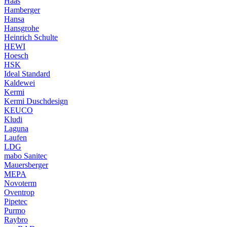
Haas
Hamberger
Hansa
Hansgrohe
Heinrich Schulte
HEWI
Hoesch
HSK
Ideal Standard
Kaldewei
Kermi
Kermi Duschdesign
KEUCO
Kludi
Laguna
Laufen
LDG
mabo Sanitec
Mauersberger
MEPA
Novoterm
Oventrop
Pipetec
Purmo
Raybro