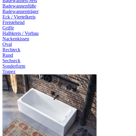
Badewannen-Sets
Badewannenfüße
Badewannenträger
Eck / Viertelkreis
Freistehend
Griffe
Halbkreis / Vorbau
Nackenkissen
Oval
Rechteck
Rund
Sechseck
Sonderform
Trapez