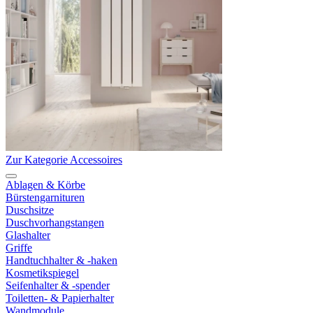
Zur Kategorie Accessoires
Ablagen & Körbe
Bürstengarnituren
Duschsitze
Duschvorhangstangen
Glashalter
Griffe
Handtuchhalter & -haken
Kosmetikspiegel
Seifenhalter & -spender
Toiletten- & Papierhalter
Wandmodule