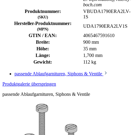
boch.com
Produktnummer:
VBUDA1790ERA2LV-
1S
(SKU)
Hersteller-Produktnummer:
UDA1790ERA2LV1S
(MPN)
GTIN / EAN:
4065467591610
Breite:
900 mm
Höhe:
35 mm
Länge:
1,700 mm
Gewicht:
112 kg
passende Ablaufgarnituren, Siphons & Ventile
Produktgalerie überspringen
passende Ablaufgarnituren, Siphons & Ventile