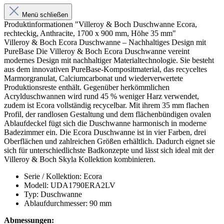
Menü schließen
Produktinformationen "Villeroy & Boch Duschwanne Ecora,
rechteckig, Anthracite, 1700 x 900 mm, Höhe 35 mm"
Villeroy & Boch Ecora Duschwanne – Nachhaltiges Design mit
PureBase Die Villeroy & Boch Ecora Duschwanne vereint
modernes Design mit nachhaltiger Materialtechnologie. Sie besteht
aus dem innovativen PureBase-Kompositmaterial, das recyceltes
Marmorgranulat, Calciumcarbonat und wiederverwertete
Produktionsreste enthält. Gegenüber herkömmlichen
Acrylduschwannen wird rund 45 % weniger Harz verwendet,
zudem ist Ecora vollständig recycelbar. Mit ihrem 35 mm flachen
Profil, der randlosen Gestaltung und dem flächenbündigen ovalen
Ablaufdeckel fügt sich die Duschwanne harmonisch in moderne
Badezimmer ein. Die Ecora Duschwanne ist in vier Farben, drei
Oberflächen und zahlreichen Größen erhältlich. Dadurch eignet sie
sich für unterschiedlichste Badkonzepte und lässt sich ideal mit der
Villeroy & Boch Skyla Kollektion kombinieren.
Serie / Kollektion: Ecora
Modell: UDA1790ERA2LV
Typ: Duschwanne
Ablaufdurchmesser: 90 mm
Abmessungen: