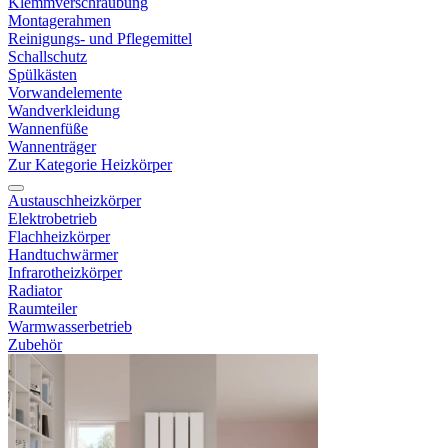
Klemmverschraubung
Montagerahmen
Reinigungs- und Pflegemittel
Schallschutz
Spülkästen
Vorwandelemente
Wandverkleidung
Wannenfüße
Wannenträger
Zur Kategorie Heizkörper
Austauschheizkörper
Elektrobetrieb
Flachheizkörper
Handtuchwärmer
Infrarotheizkörper
Radiator
Raumteiler
Warmwasserbetrieb
Zubehör