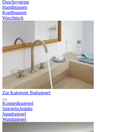
Duschsysteme
Handbrausen
Kopfbrausen
Waschtisch
Zur Kategorie Badspiegel
Kosmetikspiegel
Spiegelschränke
Standspiegel
Wandspiegel