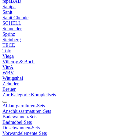
repaBAD
Sanipa
Sanit
Sanit Chemie
SCHELL
Schneider
Sprinz
Steinberg
TECE
Toto
Viega
Villeroy & Boch
VitrA
WBV
Wittigsthal
Zehnder
Breuer
Zur Kategorie Komplettsets
Ablaufgarnituren-Sets
Anschlussarmaturen-Sets
Badewannen-Sets
Badmöbel-Sets
Duschwannen-Sets
Vorwandelemente-Sets