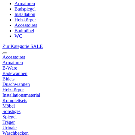
Armaturen
Badspiegel
Installation
Heizkörper
Accessoires
Badmöbel
WC
Zur Kategorie SALE
Accessoires
Armaturen
B-Ware
Badewannen
Bidets
Duschwannen
Heizkörper
Installationsmaterial
Komplettsets
Möbel
Sonstiges
Spiegel
Träger
Urinale
Waschbecken