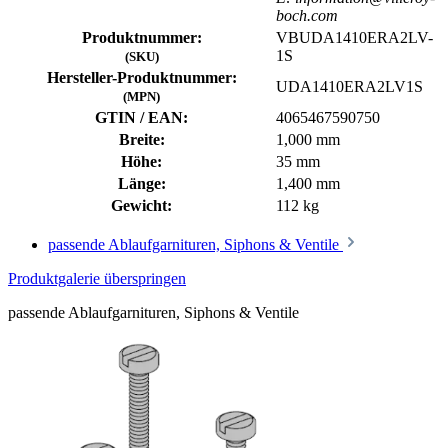
boch.com
Produktnummer:
VBUDA1410ERA2LV-
1S
(SKU)
Hersteller-Produktnummer:
UDA1410ERA2LV1S
(MPN)
GTIN / EAN:
4065467590750
Breite:
1,000 mm
Höhe:
35 mm
Länge:
1,400 mm
Gewicht:
112 kg
passende Ablaufgarnituren, Siphons & Ventile
Produktgalerie überspringen
passende Ablaufgarnituren, Siphons & Ventile