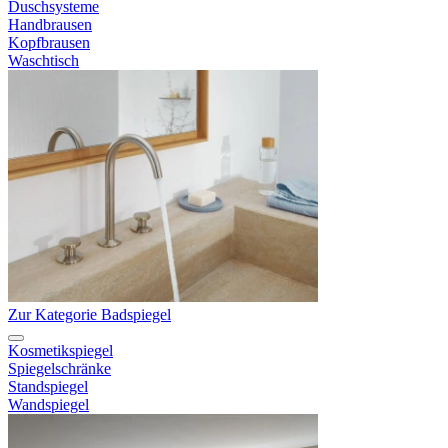
Duschsysteme
Handbrausen
Kopfbrausen
Waschtisch
Zur Kategorie Badspiegel
Kosmetikspiegel
Spiegelschränke
Standspiegel
Wandspiegel