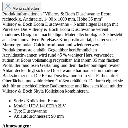
Menü schließen
Produktinformationen "Villeroy & Boch Duschwanne Ecora,
rechteckig, Anthracite, 1400 x 1000 mm, Höhe 35 mm"
Villeroy & Boch Ecora Duschwanne – Nachhaltiges Design mit
PureBase Die Villeroy & Boch Ecora Duschwanne vereint
modernes Design mit nachhaltiger Materialtechnologie. Sie besteht
aus dem innovativen PureBase-Kompositmaterial, das recyceltes
Marmorgranulat, Calciumcarbonat und wiederverwertete
Produktionsreste enthält. Gegenüber herkömmlichen
Acrylduschwannen wird rund 45 % weniger Harz verwendet,
zudem ist Ecora vollständig recycelbar. Mit ihrem 35 mm flachen
Profil, der randlosen Gestaltung und dem flächenbündigen ovalen
Ablaufdeckel fügt sich die Duschwanne harmonisch in moderne
Badezimmer ein. Die Ecora Duschwanne ist in vier Farben, drei
Oberflächen und zahlreichen Größen erhältlich. Dadurch eignet sie
sich für unterschiedlichste Badkonzepte und lässt sich ideal mit der
Villeroy & Boch Skyla Kollektion kombinieren.
Serie / Kollektion: Ecora
Modell: UDA1410ERA2LV
Typ: Duschwanne
Ablaufdurchmesser: 90 mm
Abmessungen: