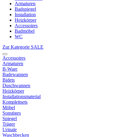
Armaturen
Badspiegel
Installation
Heizkörper
Accessoires
Badmöbel
WC
Zur Kategorie SALE
Accessoires
Armaturen
B-Ware
Badewannen
Bidets
Duschwannen
Heizkörper
Installationsmaterial
Komplettsets
Möbel
Sonstiges
Spiegel
Träger
Urinale
Waschbecken