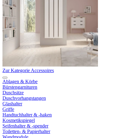
Zur Kategorie Accessoires
Ablagen & Körbe
Bürstengarnituren
Duschsitze
Duschvorhangstangen
Glashalter
Griffe
Handtuchhalter & -haken
Kosmetikspiegel
Seifenhalter & -spender
Toiletten- & Papierhalter
Wandmodule