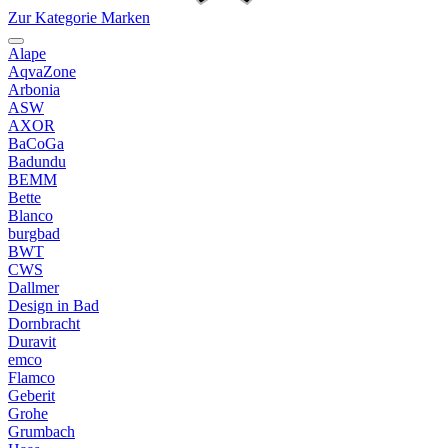
Zur Kategorie Marken
Alape
AqvaZone
Arbonia
ASW
AXOR
BaCoGa
Badundu
BEMM
Bette
Blanco
burgbad
BWT
CWS
Dallmer
Design in Bad
Dornbracht
Duravit
emco
Flamco
Geberit
Grohe
Grumbach