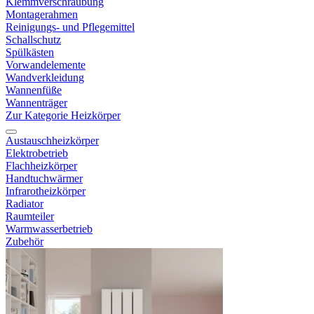
Klemmverschraubung
Montagerahmen
Reinigungs- und Pflegemittel
Schallschutz
Spülkästen
Vorwandelemente
Wandverkleidung
Wannenfüße
Wannenträger
Zur Kategorie Heizkörper
Austauschheizkörper
Elektrobetrieb
Flachheizkörper
Handtuchwärmer
Infrarotheizkörper
Radiator
Raumteiler
Warmwasserbetrieb
Zubehör