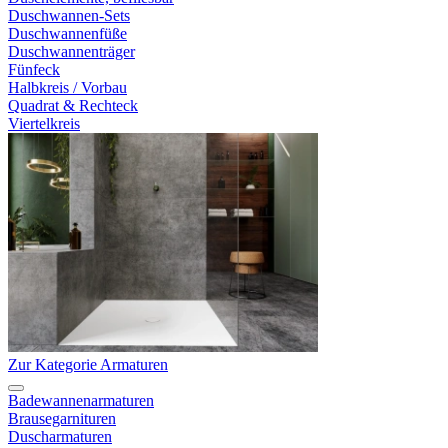
Duschwannen-Sets
Duschwannenfüße
Duschwannenträger
Fünfeck
Halbkreis / Vorbau
Quadrat & Rechteck
Viertelkreis
Zur Kategorie Armaturen
Badewannenarmaturen
Brausegarnituren
Duscharmaturen