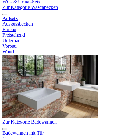
WC- & Urinal-Sets
Zur Kategorie Waschbecken
Aufsatz
Ausgussbecken
Einbau
Freistehend
Unterbau
Vorbau
Wand
Zur Kategorie Badewannen
Badewannen mit Tür