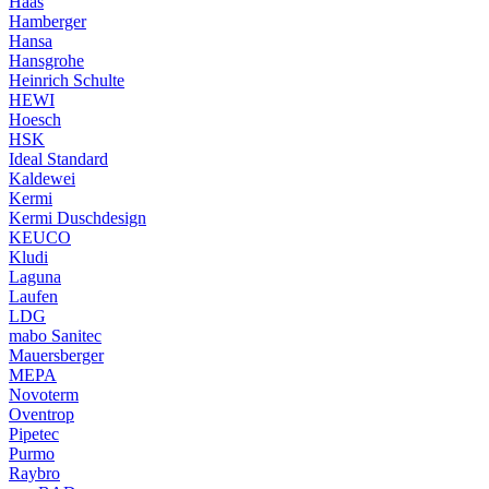
Haas
Hamberger
Hansa
Hansgrohe
Heinrich Schulte
HEWI
Hoesch
HSK
Ideal Standard
Kaldewei
Kermi
Kermi Duschdesign
KEUCO
Kludi
Laguna
Laufen
LDG
mabo Sanitec
Mauersberger
MEPA
Novoterm
Oventrop
Pipetec
Purmo
Raybro