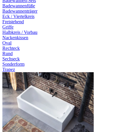
Badewannen-Sets
Badewannenfüße
Badewannenträger
Eck / Viertelkreis
Freistehend
Griffe
Halbkreis / Vorbau
Nackenkissen
Oval
Rechteck
Rund
Sechseck
Sonderform
Trapez