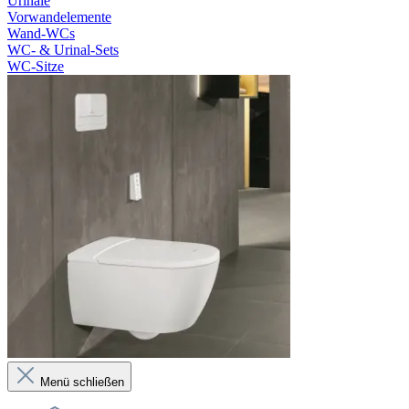
Urinale
Vorwandelemente
Wand-WCs
WC- & Urinal-Sets
WC-Sitze
Menü schließen