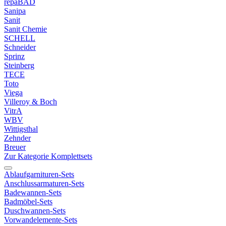
repaBAD
Sanipa
Sanit
Sanit Chemie
SCHELL
Schneider
Sprinz
Steinberg
TECE
Toto
Viega
Villeroy & Boch
VitrA
WBV
Wittigsthal
Zehnder
Breuer
Zur Kategorie Komplettsets
Ablaufgarnituren-Sets
Anschlussarmaturen-Sets
Badewannen-Sets
Badmöbel-Sets
Duschwannen-Sets
Vorwandelemente-Sets