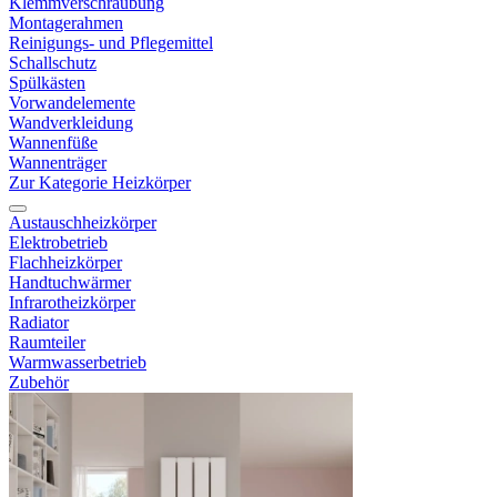
Klemmverschraubung
Montagerahmen
Reinigungs- und Pflegemittel
Schallschutz
Spülkästen
Vorwandelemente
Wandverkleidung
Wannenfüße
Wannenträger
Zur Kategorie Heizkörper
Austauschheizkörper
Elektrobetrieb
Flachheizkörper
Handtuchwärmer
Infrarotheizkörper
Radiator
Raumteiler
Warmwasserbetrieb
Zubehör