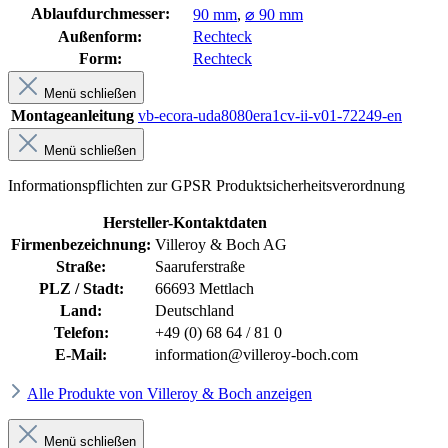
Ablaufdurchmesser:
90 mm
,
⌀ 90 mm
Außenform:
Rechteck
Form:
Rechteck
Menü schließen
Montageanleitung
vb-ecora-uda8080era1cv-ii-v01-72249-en
Menü schließen
Informationspflichten zur GPSR Produktsicherheitsverordnung
Hersteller-Kontaktdaten
Firmenbezeichnung:
Villeroy & Boch AG
Straße:
Saaruferstraße
PLZ / Stadt:
66693 Mettlach
Land:
Deutschland
Telefon:
+49 (0) 68 64 / 81 0
E-Mail:
information@villeroy-boch.com
Alle Produkte von Villeroy & Boch anzeigen
Menü schließen