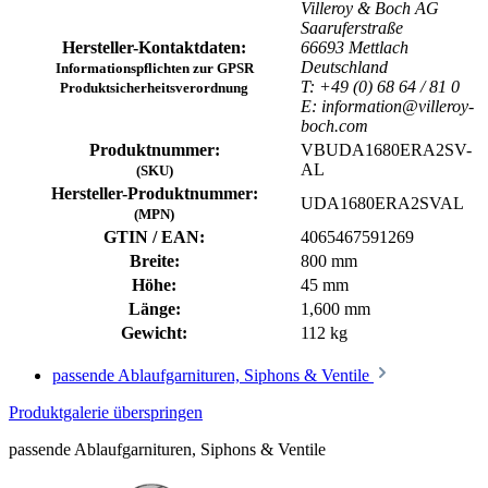
Villeroy & Boch AG
Saaruferstraße
Hersteller-Kontaktdaten:
66693 Mettlach
Deutschland
Informationspflichten zur GPSR
T: +49 (0) 68 64 / 81 0
Produktsicherheitsverordnung
E: information@villeroy-
boch.com
Produktnummer:
VBUDA1680ERA2SV-
AL
(SKU)
Hersteller-Produktnummer:
UDA1680ERA2SVAL
(MPN)
GTIN / EAN:
4065467591269
Breite:
800 mm
Höhe:
45 mm
Länge:
1,600 mm
Gewicht:
112 kg
passende Ablaufgarnituren, Siphons & Ventile
Produktgalerie überspringen
passende Ablaufgarnituren, Siphons & Ventile