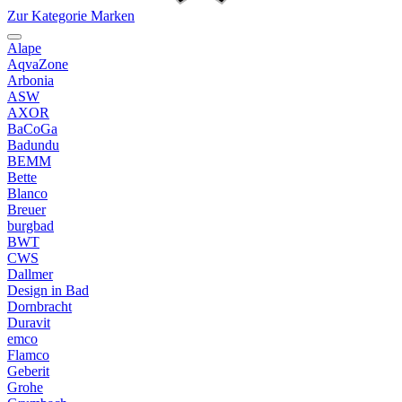
Zur Kategorie Marken
Alape
AqvaZone
Arbonia
ASW
AXOR
BaCoGa
Badundu
BEMM
Bette
Blanco
Breuer
burgbad
BWT
CWS
Dallmer
Design in Bad
Dornbracht
Duravit
emco
Flamco
Geberit
Grohe