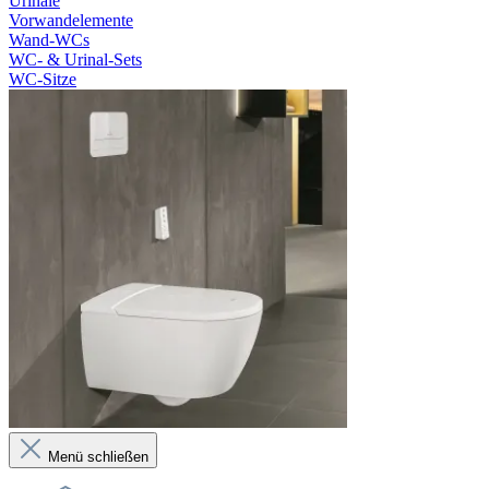
Urinale
Vorwandelemente
Wand-WCs
WC- & Urinal-Sets
WC-Sitze
Menü schließen