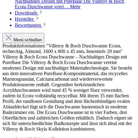
Nachhaltiges Design mit PureBase Die Villeroy & Boch
Ecora Duschwanne verei…
Mehr
Downloads
Hersteller
Bewertungen
Menü schließen
Produktinformationen "Villeroy & Boch Duschwanne Ecora,
rechteckig, Almond, 1600 x 800 x 45 mm, Innentiefe 29 mm"
Villeroy & Boch Ecora Duschwanne – Nachhaltiges Design mit
PureBase Die Villeroy & Boch Ecora Duschwanne vereint
modernes Design mit nachhaltiger Materialtechnologie. Sie besteht
aus dem innovativen PureBase-Kompositmaterial, das recyceltes
Marmorgranulat, Calciumcarbonat und wiederverwertete
Produktionsreste enthält. Gegenüber herkömmlichen
Acrylduschwannen wird rund 45 % weniger Harz verwendet,
zudem ist Ecora vollständig recycelbar. Mit ihrem 35 mm flachen
Profil, der randlosen Gestaltung und dem flächenbündigen ovalen
Ablaufdeckel fügt sich die Duschwanne harmonisch in moderne
Badezimmer ein. Die Ecora Duschwanne ist in vier Farben, drei
Oberflächen und zahlreichen Größen erhältlich. Dadurch eignet sie
sich für unterschiedlichste Badkonzepte und lässt sich ideal mit der
Villeroy & Boch Skyla Kollektion kombinieren.