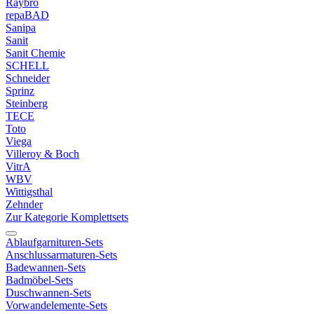
Raybro
repaBAD
Sanipa
Sanit
Sanit Chemie
SCHELL
Schneider
Sprinz
Steinberg
TECE
Toto
Viega
Villeroy & Boch
VitrA
WBV
Wittigsthal
Zehnder
Zur Kategorie Komplettsets
Ablaufgarnituren-Sets
Anschlussarmaturen-Sets
Badewannen-Sets
Badmöbel-Sets
Duschwannen-Sets
Vorwandelemente-Sets