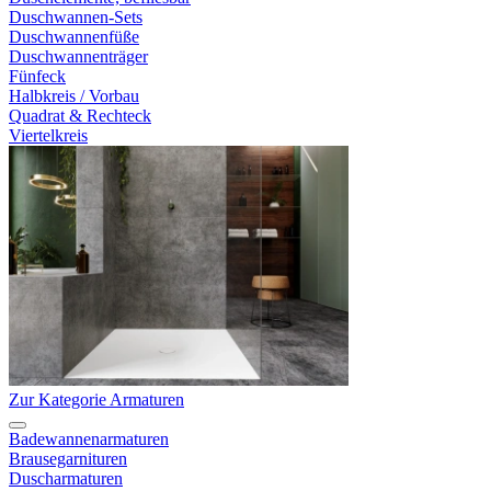
Duschwannen-Sets
Duschwannenfüße
Duschwannenträger
Fünfeck
Halbkreis / Vorbau
Quadrat & Rechteck
Viertelkreis
Zur Kategorie Armaturen
Badewannenarmaturen
Brausegarnituren
Duscharmaturen