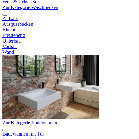
WC- & Urinal-Sets
Zur Kategorie Waschbecken
Aufsatz
Ausgussbecken
Einbau
Freistehend
Unterbau
Vorbau
Wand
Zur Kategorie Badewannen
Badewannen mit Tür