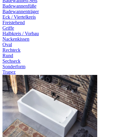
Badewannen-Sets
Badewannenfüße
Badewannenträger
Eck / Viertelkreis
Freistehend
Griffe
Halbkreis / Vorbau
Nackenkissen
Oval
Rechteck
Rund
Sechseck
Sonderform
Trapez