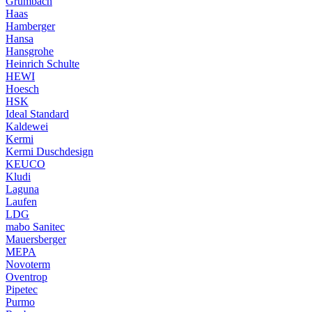
Grumbach
Haas
Hamberger
Hansa
Hansgrohe
Heinrich Schulte
HEWI
Hoesch
HSK
Ideal Standard
Kaldewei
Kermi
Kermi Duschdesign
KEUCO
Kludi
Laguna
Laufen
LDG
mabo Sanitec
Mauersberger
MEPA
Novoterm
Oventrop
Pipetec
Purmo