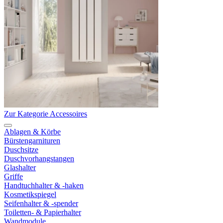
Zur Kategorie Accessoires
Ablagen & Körbe
Bürstengarnituren
Duschsitze
Duschvorhangstangen
Glashalter
Griffe
Handtuchhalter & -haken
Kosmetikspiegel
Seifenhalter & -spender
Toiletten- & Papierhalter
Wandmodule