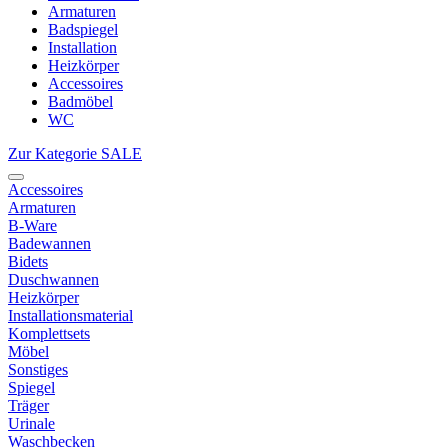
Armaturen
Badspiegel
Installation
Heizkörper
Accessoires
Badmöbel
WC
Zur Kategorie SALE
Accessoires
Armaturen
B-Ware
Badewannen
Bidets
Duschwannen
Heizkörper
Installationsmaterial
Komplettsets
Möbel
Sonstiges
Spiegel
Träger
Urinale
Waschbecken