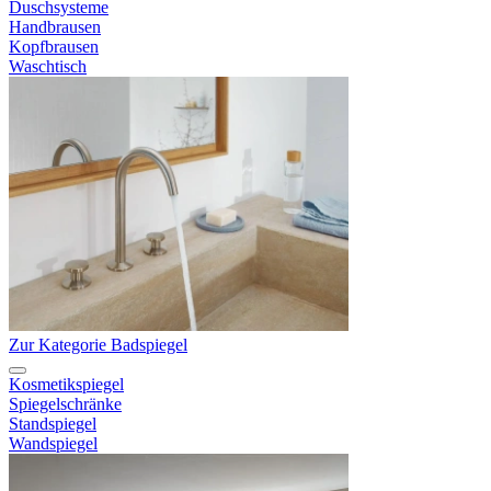
Duschsysteme
Handbrausen
Kopfbrausen
Waschtisch
Zur Kategorie Badspiegel
Kosmetikspiegel
Spiegelschränke
Standspiegel
Wandspiegel