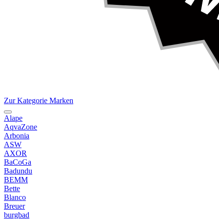
Zur Kategorie Marken
Alape
AqvaZone
Arbonia
ASW
AXOR
BaCoGa
Badundu
BEMM
Bette
Blanco
Breuer
burgbad