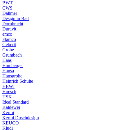
BWT
CWS
Dallmer
Design in Bad
Dornbracht
Duravit
emco
Flamco
Geberit
Grohe
Grumbach
Haas
Hamberger
Hansa
Hansgrohe
Heinrich Schulte
HEWI
Hoesch
HSK
Ideal Standard
Kaldewei
Kermi
Kermi Duschdesign
KEUCO
Kludi