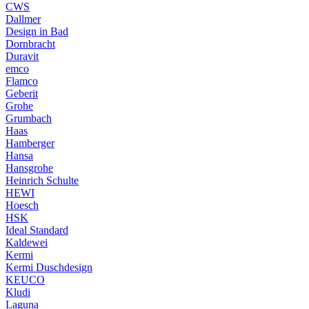
CWS
Dallmer
Design in Bad
Dornbracht
Duravit
emco
Flamco
Geberit
Grohe
Grumbach
Haas
Hamberger
Hansa
Hansgrohe
Heinrich Schulte
HEWI
Hoesch
HSK
Ideal Standard
Kaldewei
Kermi
Kermi Duschdesign
KEUCO
Kludi
Laguna