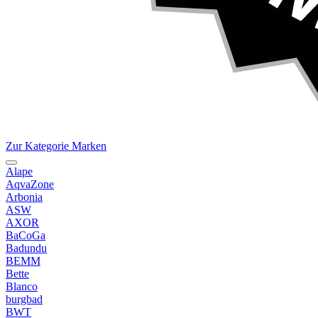
Zur Kategorie Marken
Alape
AqvaZone
Arbonia
ASW
AXOR
BaCoGa
Badundu
BEMM
Bette
Blanco
burgbad
BWT