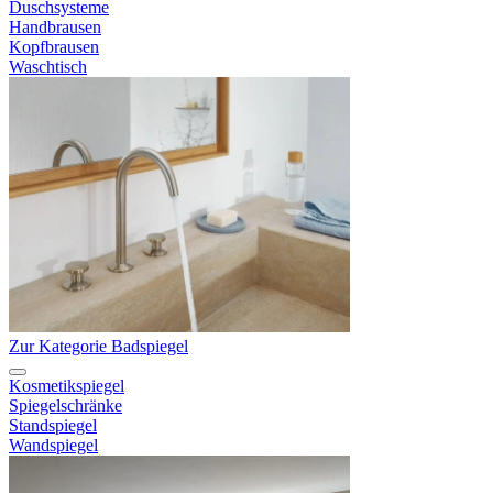
Duschsysteme
Handbrausen
Kopfbrausen
Waschtisch
Zur Kategorie Badspiegel
Kosmetikspiegel
Spiegelschränke
Standspiegel
Wandspiegel