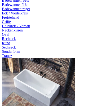
Badewannen-Sets
Badewannenfüße
Badewannenträger
Eck / Viertelkreis
Freistehend
Griffe
Halbkreis / Vorbau
Nackenkissen
Oval
Rechteck
Rund
Sechseck
Sonderform
Trapez