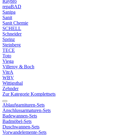
Raybro
repaBAD
Sanipa
Sanit
Sanit Chemie
SCHELL
Schneider
Sprinz
Steinberg
TECE
Toto
Viega
Villeroy & Boch
VitrA
WBV
Wittigsthal
Zehnder
Zur Kategorie Komplettsets
Ablaufgarnituren-Sets
Anschlussarmaturen-Sets
Badewannen-Sets
Badmöbel-Sets
Duschwannen-Sets
Vorwandelemente-Sets