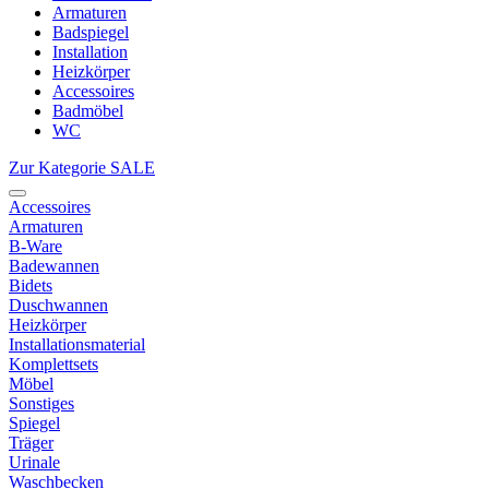
Armaturen
Badspiegel
Installation
Heizkörper
Accessoires
Badmöbel
WC
Zur Kategorie SALE
Accessoires
Armaturen
B-Ware
Badewannen
Bidets
Duschwannen
Heizkörper
Installationsmaterial
Komplettsets
Möbel
Sonstiges
Spiegel
Träger
Urinale
Waschbecken