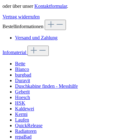
oder über unser
Kontaktformular
.
Vertrag widerrufen
Bestellinformationen
Versand und Zahlung
Infomaterial
Bette
Blanco
burgbad
Duravit
Duschkabine finden - Messhilfe
Geberit
Hoesch
HSK
Kaldewei
Kermi
Laufen
QuickRelease
Radiatoren
repaBad