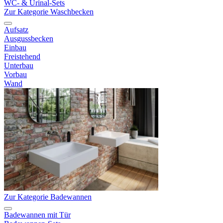
WC- & Urinal-Sets
Zur Kategorie Waschbecken
Aufsatz
Ausgussbecken
Einbau
Freistehend
Unterbau
Vorbau
Wand
Zur Kategorie Badewannen
Badewannen mit Tür