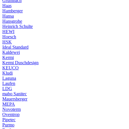
Grumbach
Haas
Hamberger
Hansa
Hansgrohe
Heinrich Schulte
HEWI
Hoesch
HSK
Ideal Standard
Kaldewei
Kermi
Kermi Duschdesign
KEUCO
Kludi
Laguna
Laufen
LDG
mabo Sanitec
Mauersberger
MEPA
Novoterm
Oventrop
Pipetec
Purmo