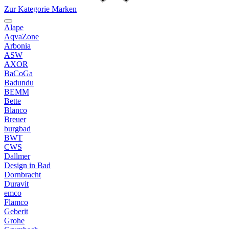
Zur Kategorie Marken
Alape
AqvaZone
Arbonia
ASW
AXOR
BaCoGa
Badundu
BEMM
Bette
Blanco
Breuer
burgbad
BWT
CWS
Dallmer
Design in Bad
Dornbracht
Duravit
emco
Flamco
Geberit
Grohe