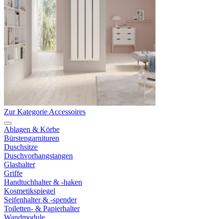
Zur Kategorie Accessoires
Ablagen & Körbe
Bürstengarnituren
Duschsitze
Duschvorhangstangen
Glashalter
Griffe
Handtuchhalter & -haken
Kosmetikspiegel
Seifenhalter & -spender
Toiletten- & Papierhalter
Wandmodule