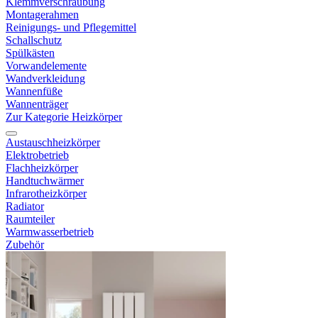
Klemmverschraubung
Montagerahmen
Reinigungs- und Pflegemittel
Schallschutz
Spülkästen
Vorwandelemente
Wandverkleidung
Wannenfüße
Wannenträger
Zur Kategorie Heizkörper
Austauschheizkörper
Elektrobetrieb
Flachheizkörper
Handtuchwärmer
Infrarotheizkörper
Radiator
Raumteiler
Warmwasserbetrieb
Zubehör