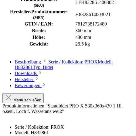
LFH8328614003021
(SKU)
Hersteller-Produktnummer:
H8328614003021
(MPN)
GTIN / EAN:
7612738172480
Breite:
360 mm
Höhe:
430 mm
Gewicht:
25.5 kg
Beschreibung
Serie / Kollektion: PROXModell:
H832861Typ: Bidet
Downloads
Hersteller
Bewertungen
Menü schließen
Produktinformationen "Standbidet PRO X 530x360x430 1 Hl.
o.seitl. Loch f. Wasserans weiß"
Serie / Kollektion: PROX
Modell: H832861