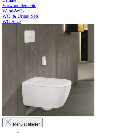
Urinale
Vorwandelemente
Wand-WCs
WC- & Urinal-Sets
WC-Sitze
Menü schließen