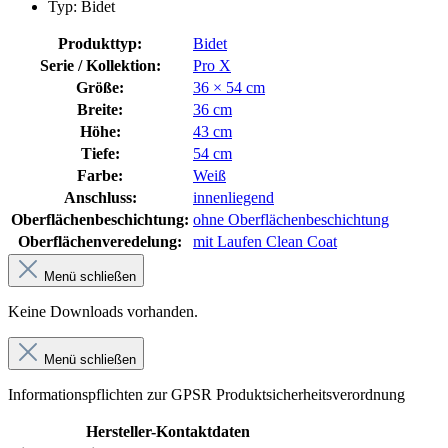
Typ: Bidet
Produkttyp:
Bidet
Serie / Kollektion:
Pro X
Größe:
36 × 54 cm
Breite:
36 cm
Höhe:
43 cm
Tiefe:
54 cm
Farbe:
Weiß
Anschluss:
innenliegend
Oberflächenbeschichtung:
ohne Oberflächenbeschichtung
Oberflächenveredelung:
mit Laufen Clean Coat
Menü schließen
Keine Downloads vorhanden.
Menü schließen
Informationspflichten zur GPSR Produktsicherheitsverordnung
Hersteller-Kontaktdaten