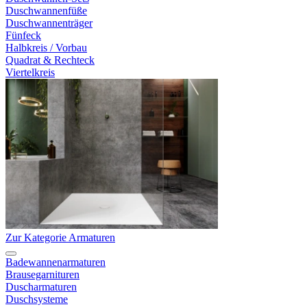
Duschwannenfüße
Duschwannenträger
Fünfeck
Halbkreis / Vorbau
Quadrat & Rechteck
Viertelkreis
Zur Kategorie Armaturen
Badewannenarmaturen
Brausegarnituren
Duscharmaturen
Duschsysteme