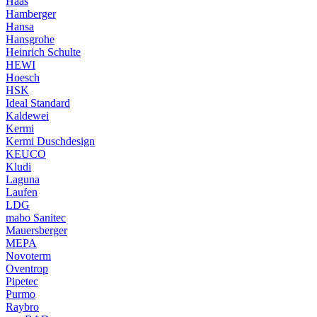
Haas
Hamberger
Hansa
Hansgrohe
Heinrich Schulte
HEWI
Hoesch
HSK
Ideal Standard
Kaldewei
Kermi
Kermi Duschdesign
KEUCO
Kludi
Laguna
Laufen
LDG
mabo Sanitec
Mauersberger
MEPA
Novoterm
Oventrop
Pipetec
Purmo
Raybro