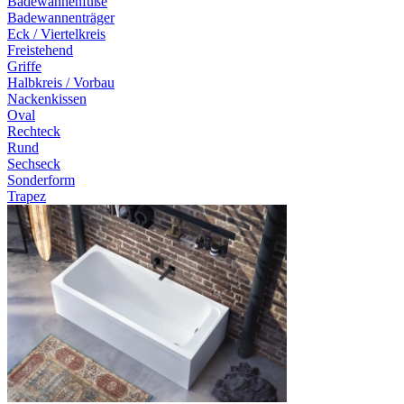
Badewannenfüße
Badewannenträger
Eck / Viertelkreis
Freistehend
Griffe
Halbkreis / Vorbau
Nackenkissen
Oval
Rechteck
Rund
Sechseck
Sonderform
Trapez