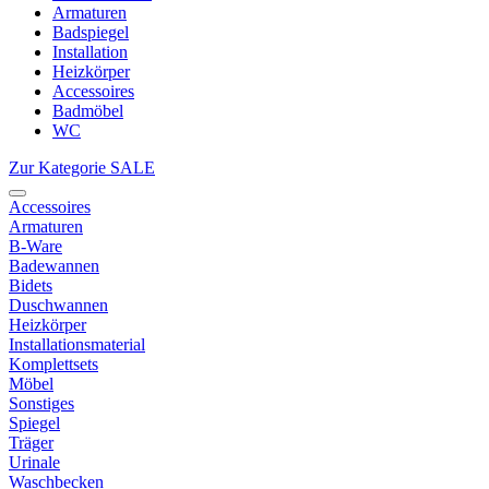
Armaturen
Badspiegel
Installation
Heizkörper
Accessoires
Badmöbel
WC
Zur Kategorie SALE
Accessoires
Armaturen
B-Ware
Badewannen
Bidets
Duschwannen
Heizkörper
Installationsmaterial
Komplettsets
Möbel
Sonstiges
Spiegel
Träger
Urinale
Waschbecken