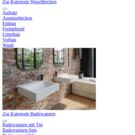
Zur Kategorie Waschbecken
Aufsatz
Ausgussbecken
Einbau
Freistehend
Unterbau
Vorbau
Wand
Zur Kategorie Badewannen
Badewannen mit Tür
Badewannen-Sets