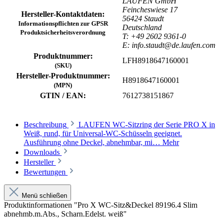
LAUFEN GmbH
Feincheswiese 17
Hersteller-Kontaktdaten:
56424 Staudt
Informationspflichten zur GPSR
Deutschland
Produktsicherheitsverordnung
T: +49 2602 9361-0
E: info.staudt@de.laufen.com
Produktnummer:
LFH8918647160001
(SKU)
Hersteller-Produktnummer:
H8918647160001
(MPN)
GTIN / EAN:
7612738151867
Beschreibung
LAUFEN WC-Sitzring der Serie PRO X in
Weiß, rund, für Universal-WC-Schüsseln geeignet.
Ausführung ohne Deckel, abnehmbar, mi…
Mehr
Downloads
Hersteller
Bewertungen
Menü schließen
Produktinformationen "Pro X WC-Sitz&Deckel 89196.4 Slim
abnehmb.m.Abs., Scharn.Edelst. weiß"