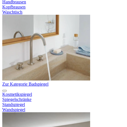
Handbrausen
Kopfbrausen
Waschtisch
Zur Kategorie Badspiegel
Kosmetikspiegel
Spiegelschränke
Standspiegel
Wandspiegel