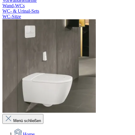
Vorwandelemente
Wand-WCs
WC- & Urinal-Sets
WC-Sitze
Menü schließen
Home