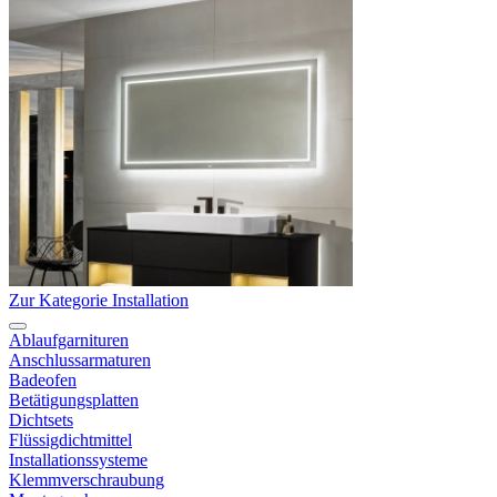
Zur Kategorie Installation
Ablaufgarnituren
Anschlussarmaturen
Badeofen
Betätigungsplatten
Dichtsets
Flüssigdichtmittel
Installationssysteme
Klemmverschraubung