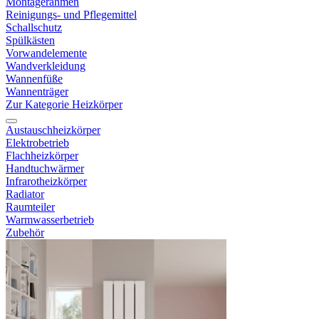
Montagerahmen
Reinigungs- und Pflegemittel
Schallschutz
Spülkästen
Vorwandelemente
Wandverkleidung
Wannenfüße
Wannenträger
Zur Kategorie Heizkörper
Austauschheizkörper
Elektrobetrieb
Flachheizkörper
Handtuchwärmer
Infrarotheizkörper
Radiator
Raumteiler
Warmwasserbetrieb
Zubehör