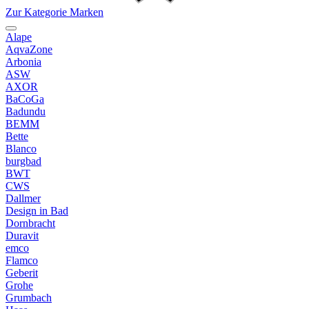
Zur Kategorie Marken
Alape
AqvaZone
Arbonia
ASW
AXOR
BaCoGa
Badundu
BEMM
Bette
Blanco
burgbad
BWT
CWS
Dallmer
Design in Bad
Dornbracht
Duravit
emco
Flamco
Geberit
Grohe
Grumbach