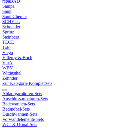
repaBAD
Sanipa
Sanit
Sanit Chemie
SCHELL
Schneider
Sprinz
Steinberg
TECE
Toto
Viega
Villeroy & Boch
VitrA
WBV
Wittigsthal
Zehnder
Zur Kategorie Komplettsets
Ablaufgarnituren-Sets
Anschlussarmaturen-Sets
Badewannen-Sets
Badmöbel-Sets
Duschwannen-Sets
Vorwandelemente-Sets
WC- & Urinal-Sets