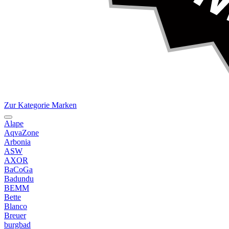
Zur Kategorie Marken
Alape
AqvaZone
Arbonia
ASW
AXOR
BaCoGa
Badundu
BEMM
Bette
Blanco
Breuer
burgbad