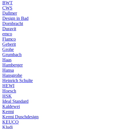
BWT
CWS
Dallmer
Design in Bad
Dornbracht
Duravit
emco
Flamco
Geberit
Grohe
Grumbach
Haas
Hamberger
Hansa
Hansgrohe
Heinrich Schulte
HEWI
Hoesch
HSK
Ideal Standard
Kaldewei
Kermi
Kermi Duschdesign
KEUCO
Kludi