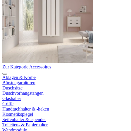
Zur Kategorie Accessoires
Ablagen & Körbe
Bürstengarnituren
Duschsitze
Duschvorhangstangen
Glashalter
Griffe
Handtuchhalter & -haken
Kosmetikspiegel
Seifenhalter & -spender
Toiletten- & Papierhalter
Wandmodule