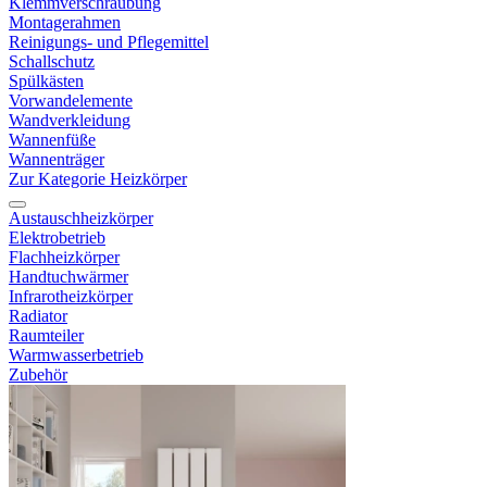
Klemmverschraubung
Montagerahmen
Reinigungs- und Pflegemittel
Schallschutz
Spülkästen
Vorwandelemente
Wandverkleidung
Wannenfüße
Wannenträger
Zur Kategorie Heizkörper
Austauschheizkörper
Elektrobetrieb
Flachheizkörper
Handtuchwärmer
Infrarotheizkörper
Radiator
Raumteiler
Warmwasserbetrieb
Zubehör