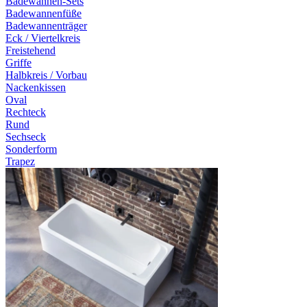
Badewannen-Sets
Badewannenfüße
Badewannenträger
Eck / Viertelkreis
Freistehend
Griffe
Halbkreis / Vorbau
Nackenkissen
Oval
Rechteck
Rund
Sechseck
Sonderform
Trapez