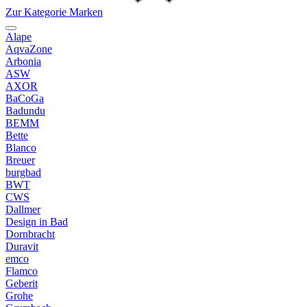
Zur Kategorie Marken
Alape
AqvaZone
Arbonia
ASW
AXOR
BaCoGa
Badundu
BEMM
Bette
Blanco
Breuer
burgbad
BWT
CWS
Dallmer
Design in Bad
Dornbracht
Duravit
emco
Flamco
Geberit
Grohe