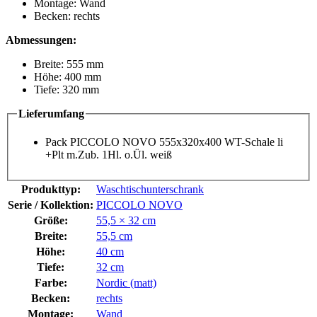
Montage: Wand
Becken: rechts
Abmessungen:
Breite: 555 mm
Höhe: 400 mm
Tiefe: 320 mm
Lieferumfang
Pack PICCOLO NOVO 555x320x400 WT-Schale li
+Plt m.Zub. 1Hl. o.Ül. weiß
Produkttyp:
Waschtischunterschrank
Serie / Kollektion:
PICCOLO NOVO
Größe:
55,5 × 32 cm
Breite:
55,5 cm
Höhe:
40 cm
Tiefe:
32 cm
Farbe:
Nordic (matt)
Becken:
rechts
Montage:
Wand