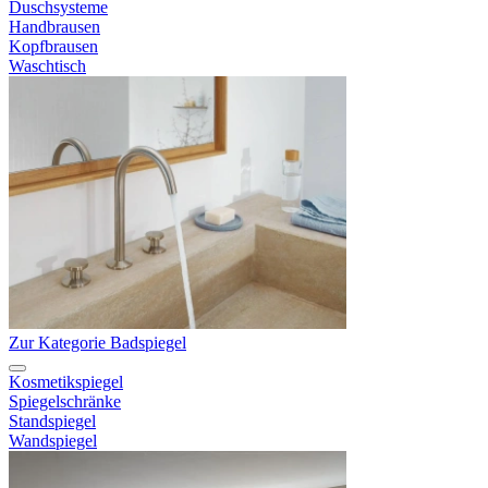
Duschsysteme
Handbrausen
Kopfbrausen
Waschtisch
Zur Kategorie Badspiegel
Kosmetikspiegel
Spiegelschränke
Standspiegel
Wandspiegel