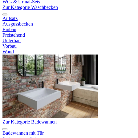
WC- & Urinal-Sets
Zur Kategorie Waschbecken
Aufsatz
Ausgussbecken
Einbau
Freistehend
Unterbau
Vorbau
Wand
Zur Kategorie Badewannen
Badewannen mit Tür