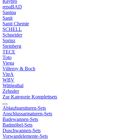
Raybro
repaBAD
Sanipa
Sanit
Sanit Chemie
SCHELL
Schneider
Sprinz
Steinberg
TECE
Toto
Viega
Villeroy & Boch
VitrA
WBV
Wittigsthal
Zehnder
Zur Kategorie Komplettsets
Ablaufgarnituren-Sets
Anschlussarmaturen-Sets
Badewannen-Sets
Badmöbel-Sets
Duschwannen-Sets
Vorwandelemente-Sets