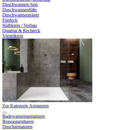
Duschwannen-Sets
Duschwannenfüße
Duschwannenträger
Fünfeck
Halbkreis / Vorbau
Quadrat & Rechteck
Viertelkreis
Zur Kategorie Armaturen
Badewannenarmaturen
Brausegarnituren
Duscharmaturen