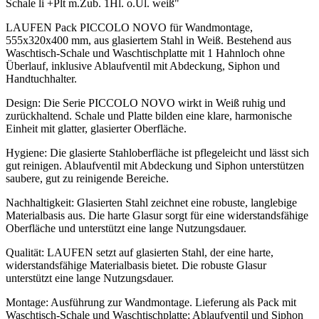
Schale li +Plt m.Zub. 1Hl. o.Ül. weiß"
LAUFEN Pack PICCOLO NOVO für Wandmontage,
555x320x400 mm, aus glasiertem Stahl in Weiß. Bestehend aus
Waschtisch-Schale und Waschtischplatte mit 1 Hahnloch ohne
Überlauf, inklusive Ablaufventil mit Abdeckung, Siphon und
Handtuchhalter.
Design: Die Serie PICCOLO NOVO wirkt in Weiß ruhig und
zurückhaltend. Schale und Platte bilden eine klare, harmonische
Einheit mit glatter, glasierter Oberfläche.
Hygiene: Die glasierte Stahloberfläche ist pflegeleicht und lässt sich
gut reinigen. Ablaufventil mit Abdeckung und Siphon unterstützen
saubere, gut zu reinigende Bereiche.
Nachhaltigkeit: Glasierten Stahl zeichnet eine robuste, langlebige
Materialbasis aus. Die harte Glasur sorgt für eine widerstandsfähige
Oberfläche und unterstützt eine lange Nutzungsdauer.
Qualität: LAUFEN setzt auf glasierten Stahl, der eine harte,
widerstandsfähige Materialbasis bietet. Die robuste Glasur
unterstützt eine lange Nutzungsdauer.
Montage: Ausführung zur Wandmontage. Lieferung als Pack mit
Waschtisch-Schale und Waschtischplatte; Ablaufventil und Siphon