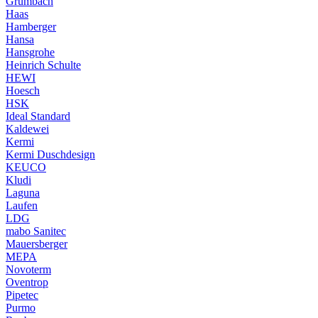
Grumbach
Haas
Hamberger
Hansa
Hansgrohe
Heinrich Schulte
HEWI
Hoesch
HSK
Ideal Standard
Kaldewei
Kermi
Kermi Duschdesign
KEUCO
Kludi
Laguna
Laufen
LDG
mabo Sanitec
Mauersberger
MEPA
Novoterm
Oventrop
Pipetec
Purmo