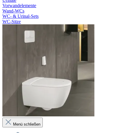
Urinale
Vorwandelemente
Wand-WCs
WC- & Urinal-Sets
WC-Sitze
Menü schließen