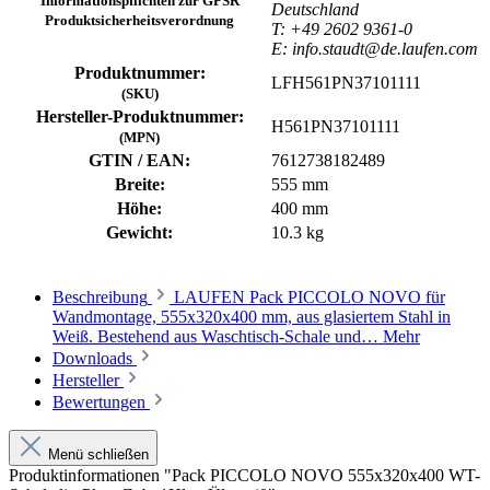
Informationspflichten zur GPSR
Deutschland
Produktsicherheitsverordnung
T: +49 2602 9361-0
E: info.staudt@de.laufen.com
Produktnummer:
LFH561PN37101111
(SKU)
Hersteller-Produktnummer:
H561PN37101111
(MPN)
GTIN / EAN:
7612738182489
Breite:
555 mm
Höhe:
400 mm
Gewicht:
10.3 kg
Beschreibung
LAUFEN Pack PICCOLO NOVO für
Wandmontage, 555x320x400 mm, aus glasiertem Stahl in
Weiß. Bestehend aus Waschtisch-Schale und…
Mehr
Downloads
Hersteller
Bewertungen
Menü schließen
Produktinformationen "Pack PICCOLO NOVO 555x320x400 WT-