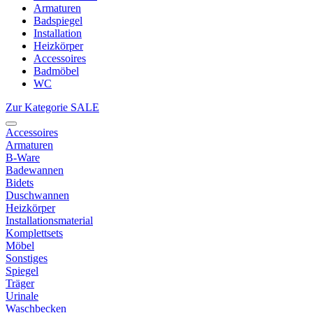
Armaturen
Badspiegel
Installation
Heizkörper
Accessoires
Badmöbel
WC
Zur Kategorie SALE
Accessoires
Armaturen
B-Ware
Badewannen
Bidets
Duschwannen
Heizkörper
Installationsmaterial
Komplettsets
Möbel
Sonstiges
Spiegel
Träger
Urinale
Waschbecken