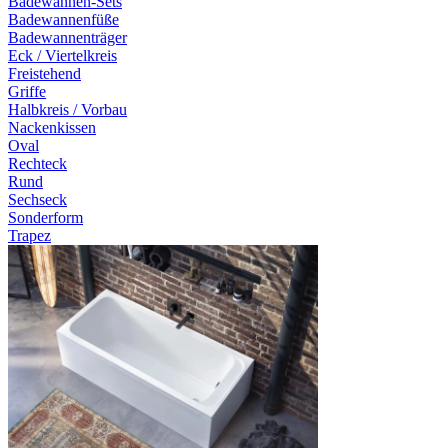
Badewannen-Sets
Badewannenfüße
Badewannenträger
Eck / Viertelkreis
Freistehend
Griffe
Halbkreis / Vorbau
Nackenkissen
Oval
Rechteck
Rund
Sechseck
Sonderform
Trapez