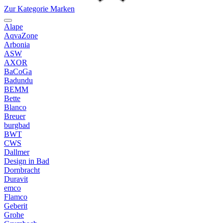
Zur Kategorie Marken
Alape
AqvaZone
Arbonia
ASW
AXOR
BaCoGa
Badundu
BEMM
Bette
Blanco
Breuer
burgbad
BWT
CWS
Dallmer
Design in Bad
Dornbracht
Duravit
emco
Flamco
Geberit
Grohe