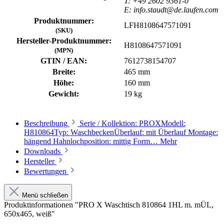
T: +49 2602 9361-0
E: info.staudt@de.laufen.com
Produktnummer:
LFH8108647571091
(SKU)
Hersteller-Produktnummer:
H8108647571091
(MPN)
GTIN / EAN:
7612738154707
Breite:
465 mm
Höhe:
160 mm
Gewicht:
19 kg
Beschreibung
Serie / Kollektion: PROXModell:
H810864Typ: WaschbeckenÜberlauf: mit Überlauf Montage:
hängend Hahnlochposition: mittig Form…
Mehr
Downloads
Hersteller
Bewertungen
Menü schließen
Produktinformationen "PRO X Waschtisch 810864 1HL m. mÜL,
650x465, weiß"