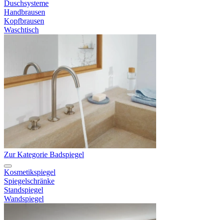
Duschsysteme
Handbrausen
Kopfbrausen
Waschtisch
Zur Kategorie Badspiegel
Kosmetikspiegel
Spiegelschränke
Standspiegel
Wandspiegel