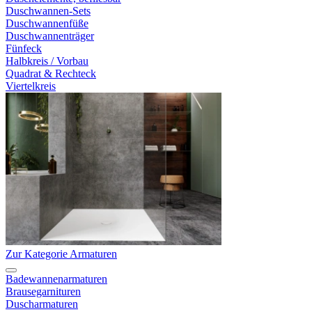
Duschwannen-Sets
Duschwannenfüße
Duschwannenträger
Fünfeck
Halbkreis / Vorbau
Quadrat & Rechteck
Viertelkreis
Zur Kategorie Armaturen
Badewannenarmaturen
Brausegarnituren
Duscharmaturen