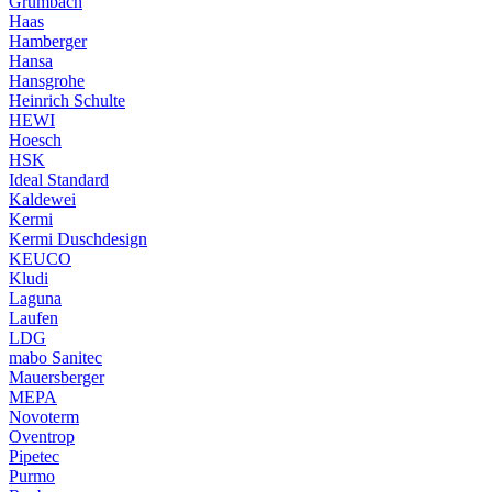
Grumbach
Haas
Hamberger
Hansa
Hansgrohe
Heinrich Schulte
HEWI
Hoesch
HSK
Ideal Standard
Kaldewei
Kermi
Kermi Duschdesign
KEUCO
Kludi
Laguna
Laufen
LDG
mabo Sanitec
Mauersberger
MEPA
Novoterm
Oventrop
Pipetec
Purmo