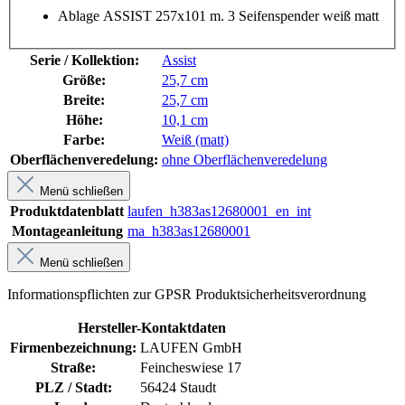
Ablage ASSIST 257x101 m. 3 Seifenspender weiß matt
Serie / Kollektion:
Assist
Größe:
25,7 cm
Breite:
25,7 cm
Höhe:
10,1 cm
Farbe:
Weiß (matt)
Oberflächenveredelung:
ohne Oberflächenveredelung
Menü schließen
Produktdatenblatt
laufen_h383as12680001_en_int
Montageanleitung
ma_h383as12680001
Menü schließen
Informationspflichten zur GPSR Produktsicherheitsverordnung
Hersteller-Kontaktdaten
Firmenbezeichnung:
LAUFEN GmbH
Straße:
Feincheswiese 17
PLZ / Stadt:
56424 Staudt