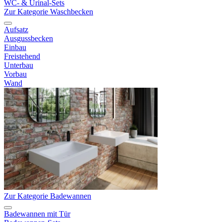
WC- & Urinal-Sets
Zur Kategorie Waschbecken
Aufsatz
Ausgussbecken
Einbau
Freistehend
Unterbau
Vorbau
Wand
Zur Kategorie Badewannen
Badewannen mit Tür