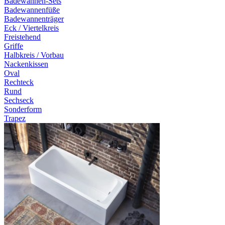
Badewannen-Sets
Badewannenfüße
Badewannenträger
Eck / Viertelkreis
Freistehend
Griffe
Halbkreis / Vorbau
Nackenkissen
Oval
Rechteck
Rund
Sechseck
Sonderform
Trapez