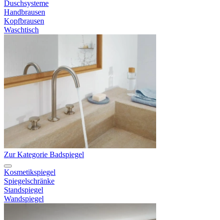
Duschsysteme
Handbrausen
Kopfbrausen
Waschtisch
Zur Kategorie Badspiegel
Kosmetikspiegel
Spiegelschränke
Standspiegel
Wandspiegel