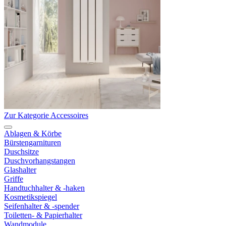
Zur Kategorie Accessoires
Ablagen & Körbe
Bürstengarnituren
Duschsitze
Duschvorhangstangen
Glashalter
Griffe
Handtuchhalter & -haken
Kosmetikspiegel
Seifenhalter & -spender
Toiletten- & Papierhalter
Wandmodule