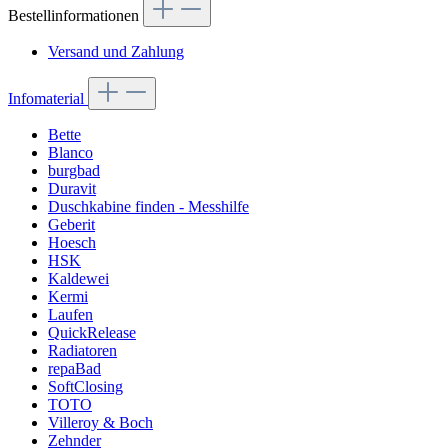
Bestellinformationen
Versand und Zahlung
Infomaterial
Bette
Blanco
burgbad
Duravit
Duschkabine finden - Messhilfe
Geberit
Hoesch
HSK
Kaldewei
Kermi
Laufen
QuickRelease
Radiatoren
repaBad
SoftClosing
TOTO
Villeroy & Boch
Zehnder