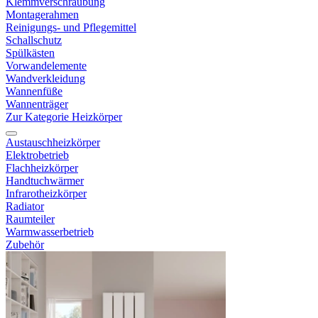
Klemmverschraubung
Montagerahmen
Reinigungs- und Pflegemittel
Schallschutz
Spülkästen
Vorwandelemente
Wandverkleidung
Wannenfüße
Wannenträger
Zur Kategorie Heizkörper
Austauschheizkörper
Elektrobetrieb
Flachheizkörper
Handtuchwärmer
Infrarotheizkörper
Radiator
Raumteiler
Warmwasserbetrieb
Zubehör