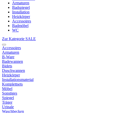
Armaturen
Badspiegel
Installation
Heizkörper
Accessoires
Badmöbel
WC
Zur Kategorie SALE
Accessoires
Armaturen
B-Ware
Badewannen
Bidets
Duschwannen
Heizkörper
Installationsmaterial
Komplettsets
Möbel
Sonstiges
Spiegel
Träger
Urinale
Waschbecken