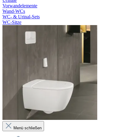
Urinale
Vorwandelemente
Wand-WCs
WC- & Urinal-Sets
WC-Sitze
Menü schließen