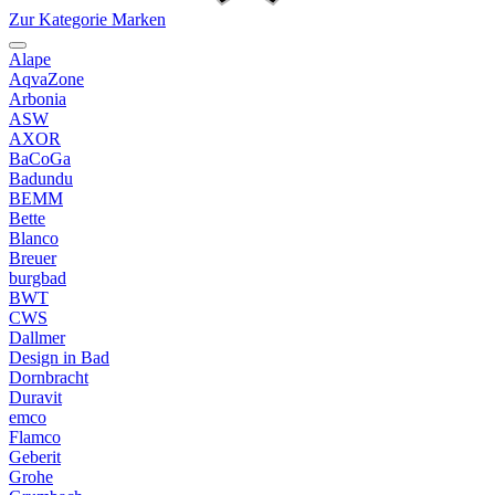
Zur Kategorie Marken
Alape
AqvaZone
Arbonia
ASW
AXOR
BaCoGa
Badundu
BEMM
Bette
Blanco
Breuer
burgbad
BWT
CWS
Dallmer
Design in Bad
Dornbracht
Duravit
emco
Flamco
Geberit
Grohe