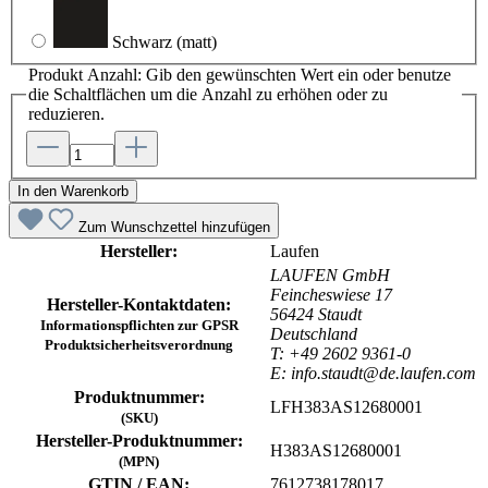
Schwarz
(matt)
Produkt Anzahl: Gib den gewünschten Wert ein oder benutze
die Schaltflächen um die Anzahl zu erhöhen oder zu
reduzieren.
In den Warenkorb
Zum Wunschzettel hinzufügen
Hersteller:
Laufen
LAUFEN GmbH
Feincheswiese 17
Hersteller-Kontaktdaten:
56424 Staudt
Informationspflichten zur GPSR
Deutschland
Produktsicherheitsverordnung
T: +49 2602 9361-0
E: info.staudt@de.laufen.com
Produktnummer:
LFH383AS12680001
(SKU)
Hersteller-Produktnummer:
H383AS12680001
(MPN)
GTIN / EAN:
7612738178017