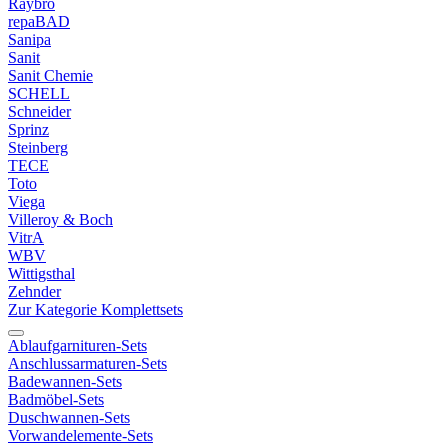
Raybro
repaBAD
Sanipa
Sanit
Sanit Chemie
SCHELL
Schneider
Sprinz
Steinberg
TECE
Toto
Viega
Villeroy & Boch
VitrA
WBV
Wittigsthal
Zehnder
Zur Kategorie Komplettsets
Ablaufgarnituren-Sets
Anschlussarmaturen-Sets
Badewannen-Sets
Badmöbel-Sets
Duschwannen-Sets
Vorwandelemente-Sets