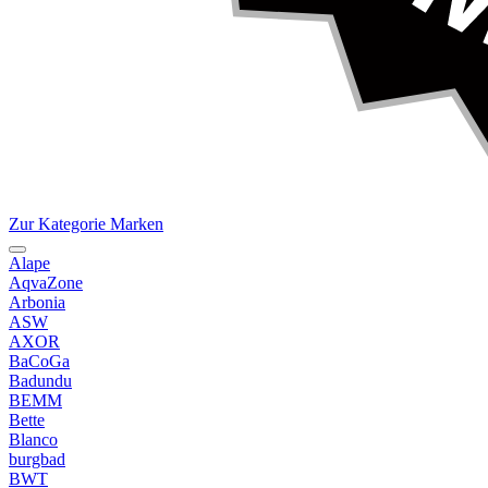
Zur Kategorie Marken
Alape
AqvaZone
Arbonia
ASW
AXOR
BaCoGa
Badundu
BEMM
Bette
Blanco
burgbad
BWT