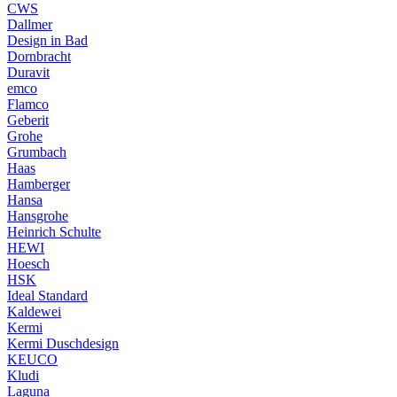
CWS
Dallmer
Design in Bad
Dornbracht
Duravit
emco
Flamco
Geberit
Grohe
Grumbach
Haas
Hamberger
Hansa
Hansgrohe
Heinrich Schulte
HEWI
Hoesch
HSK
Ideal Standard
Kaldewei
Kermi
Kermi Duschdesign
KEUCO
Kludi
Laguna