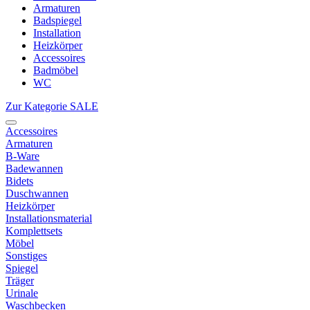
Armaturen
Badspiegel
Installation
Heizkörper
Accessoires
Badmöbel
WC
Zur Kategorie SALE
Accessoires
Armaturen
B-Ware
Badewannen
Bidets
Duschwannen
Heizkörper
Installationsmaterial
Komplettsets
Möbel
Sonstiges
Spiegel
Träger
Urinale
Waschbecken