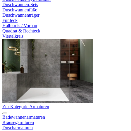
Duschwannen-Sets
Duschwannenfüße
Duschwannenträger
Fünfeck
Halbkreis / Vorbau
Quadrat & Rechteck
Viertelkreis
Zur Kategorie Armaturen
Badewannenarmaturen
Brausegarnituren
Duscharmaturen