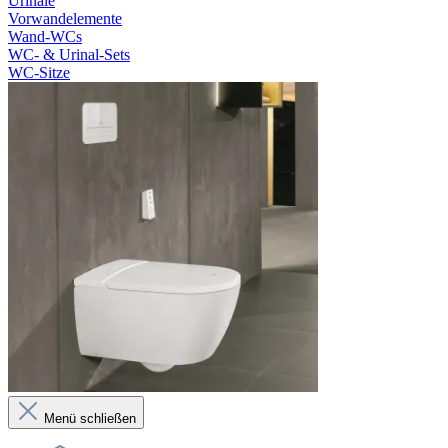
Urinale
Vorwandelemente
Wand-WCs
WC- & Urinal-Sets
WC-Sitze
Menü schließen