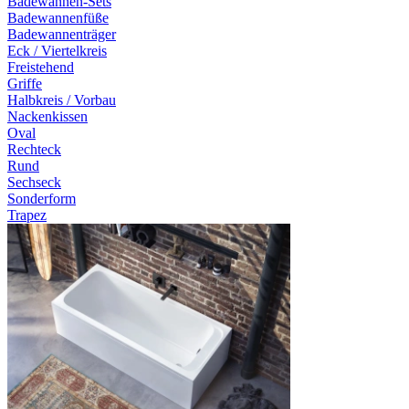
Badewannen-Sets
Badewannenfüße
Badewannenträger
Eck / Viertelkreis
Freistehend
Griffe
Halbkreis / Vorbau
Nackenkissen
Oval
Rechteck
Rund
Sechseck
Sonderform
Trapez