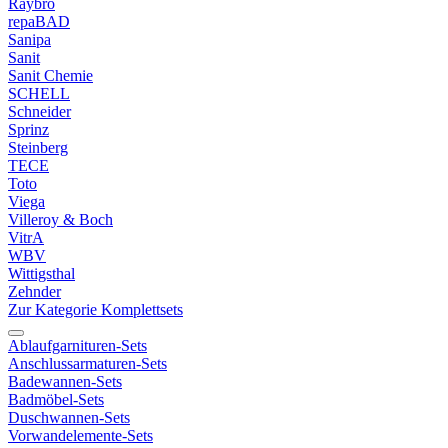
Raybro
repaBAD
Sanipa
Sanit
Sanit Chemie
SCHELL
Schneider
Sprinz
Steinberg
TECE
Toto
Viega
Villeroy & Boch
VitrA
WBV
Wittigsthal
Zehnder
Zur Kategorie Komplettsets
Ablaufgarnituren-Sets
Anschlussarmaturen-Sets
Badewannen-Sets
Badmöbel-Sets
Duschwannen-Sets
Vorwandelemente-Sets