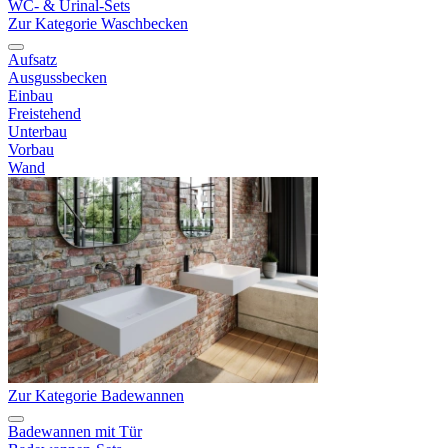
WC- & Urinal-Sets
Zur Kategorie Waschbecken
Aufsatz
Ausgussbecken
Einbau
Freistehend
Unterbau
Vorbau
Wand
Zur Kategorie Badewannen
Badewannen mit Tür