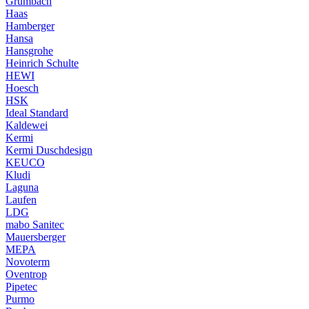
Grumbach
Haas
Hamberger
Hansa
Hansgrohe
Heinrich Schulte
HEWI
Hoesch
HSK
Ideal Standard
Kaldewei
Kermi
Kermi Duschdesign
KEUCO
Kludi
Laguna
Laufen
LDG
mabo Sanitec
Mauersberger
MEPA
Novoterm
Oventrop
Pipetec
Purmo