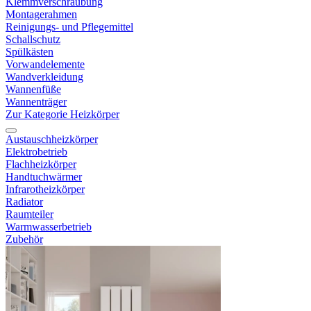
Klemmverschraubung
Montagerahmen
Reinigungs- und Pflegemittel
Schallschutz
Spülkästen
Vorwandelemente
Wandverkleidung
Wannenfüße
Wannenträger
Zur Kategorie Heizkörper
Austauschheizkörper
Elektrobetrieb
Flachheizkörper
Handtuchwärmer
Infrarotheizkörper
Radiator
Raumteiler
Warmwasserbetrieb
Zubehör