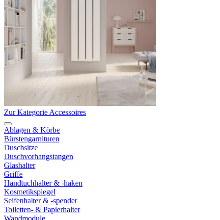
Zur Kategorie Accessoires
Ablagen & Körbe
Bürstengarnituren
Duschsitze
Duschvorhangstangen
Glashalter
Griffe
Handtuchhalter & -haken
Kosmetikspiegel
Seifenhalter & -spender
Toiletten- & Papierhalter
Wandmodule