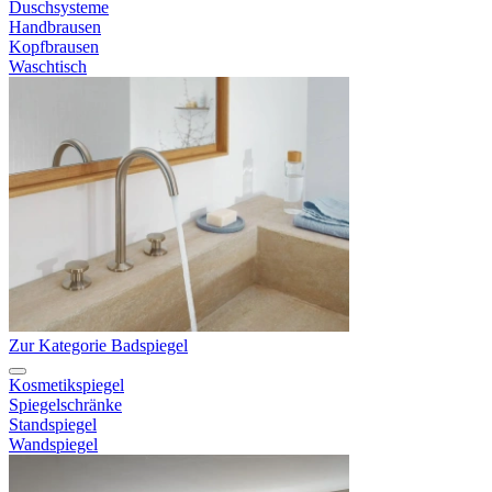
Duschsysteme
Handbrausen
Kopfbrausen
Waschtisch
Zur Kategorie Badspiegel
Kosmetikspiegel
Spiegelschränke
Standspiegel
Wandspiegel