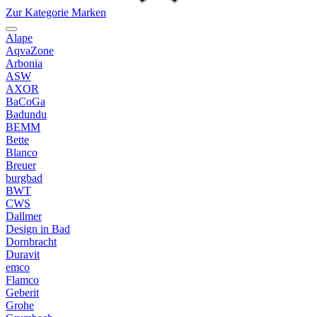
Zur Kategorie Marken
Alape
AqvaZone
Arbonia
ASW
AXOR
BaCoGa
Badundu
BEMM
Bette
Blanco
Breuer
burgbad
BWT
CWS
Dallmer
Design in Bad
Dornbracht
Duravit
emco
Flamco
Geberit
Grohe