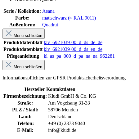
Serie / Kollektion:
Asana
Farbe:
mattschwarz (≈ RAL 9011)
Außenform:
Quadrat
Menü schließen
Produktdatenblatt
klv_6921039-00_d_ds_de_de
Produktdatenblatt
klv_6921039-00_d_ds_en_de
Pflegeanleitung
kl_as_pa_000_d_pa_na_na_962281
Menü schließen
Informationspflichten zur GPSR Produktsicherheitsverordnung
Hersteller-Kontaktdaten
Firmenbezeichnung:
Kludi GmbH & Co. KG
Straße:
Am Vogelsang 31-33
PLZ / Stadt:
58706 Menden
Land:
Deutschland
Telefon:
+49 (0) 2373 9040
E-Mail:
info@kludi.de