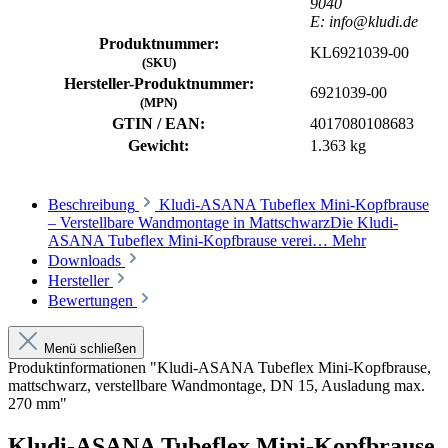
9040
E: info@kludi.de
Produktnummer:
KL6921039-00
(SKU)
Hersteller-Produktnummer:
6921039-00
(MPN)
GTIN / EAN:
4017080108683
Gewicht:
1.363 kg
Beschreibung
Kludi-ASANA Tubeflex Mini-Kopfbrause
– Verstellbare Wandmontage in MattschwarzDie Kludi-
ASANA Tubeflex Mini-Kopfbrause verei…
Mehr
Downloads
Hersteller
Bewertungen
Menü schließen
Produktinformationen "Kludi-ASANA Tubeflex Mini-Kopfbrause,
mattschwarz, verstellbare Wandmontage, DN 15, Ausladung max.
270 mm"
Kludi-ASANA Tubeflex Mini-Kopfbrause