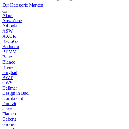
Zur Kategorie Marken
Alape
AqvaZone
Arbonia
ASW
AXOR
BaCoGa
Badundu
BEMM
Bette
Blanco
Breuer
burgbad
BWT
CWS
Dallmer
Design in Bad
Dornbracht
Duravit
emco
Flamco
Geberit
Grohe