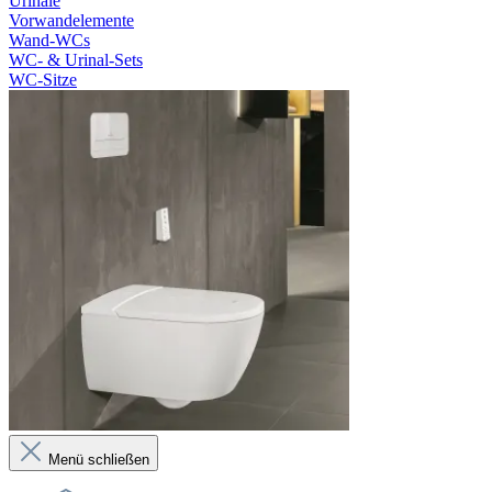
Urinale
Vorwandelemente
Wand-WCs
WC- & Urinal-Sets
WC-Sitze
Menü schließen