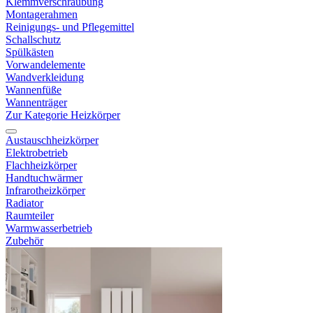
Klemmverschraubung
Montagerahmen
Reinigungs- und Pflegemittel
Schallschutz
Spülkästen
Vorwandelemente
Wandverkleidung
Wannenfüße
Wannenträger
Zur Kategorie Heizkörper
Austauschheizkörper
Elektrobetrieb
Flachheizkörper
Handtuchwärmer
Infrarotheizkörper
Radiator
Raumteiler
Warmwasserbetrieb
Zubehör