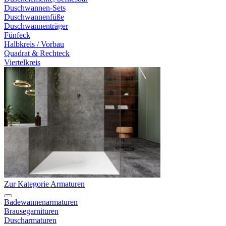
Duschwannen-Sets
Duschwannenfüße
Duschwannenträger
Fünfeck
Halbkreis / Vorbau
Quadrat & Rechteck
Viertelkreis
Zur Kategorie Armaturen
Badewannenarmaturen
Brausegarnituren
Duscharmaturen