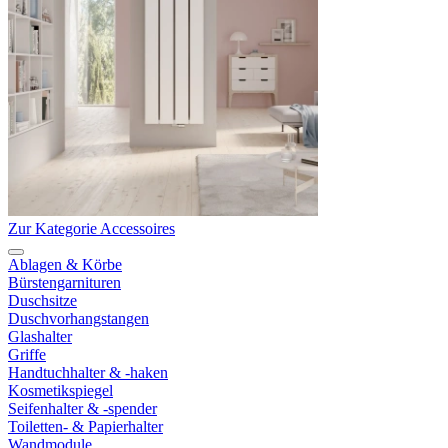
Zur Kategorie Accessoires
Ablagen & Körbe
Bürstengarnituren
Duschsitze
Duschvorhangstangen
Glashalter
Griffe
Handtuchhalter & -haken
Kosmetikspiegel
Seifenhalter & -spender
Toiletten- & Papierhalter
Wandmodule