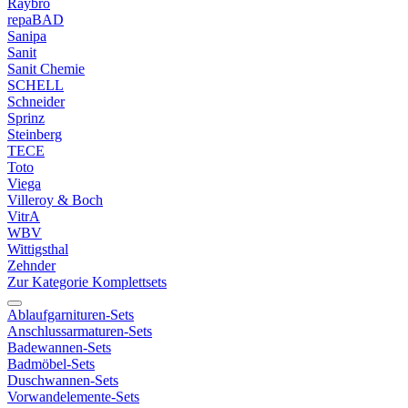
Raybro
repaBAD
Sanipa
Sanit
Sanit Chemie
SCHELL
Schneider
Sprinz
Steinberg
TECE
Toto
Viega
Villeroy & Boch
VitrA
WBV
Wittigsthal
Zehnder
Zur Kategorie Komplettsets
Ablaufgarnituren-Sets
Anschlussarmaturen-Sets
Badewannen-Sets
Badmöbel-Sets
Duschwannen-Sets
Vorwandelemente-Sets