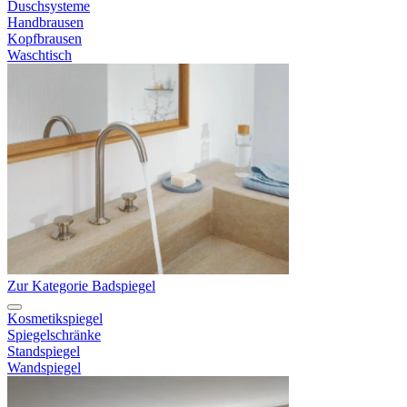
Duschsysteme
Handbrausen
Kopfbrausen
Waschtisch
Zur Kategorie Badspiegel
Kosmetikspiegel
Spiegelschränke
Standspiegel
Wandspiegel