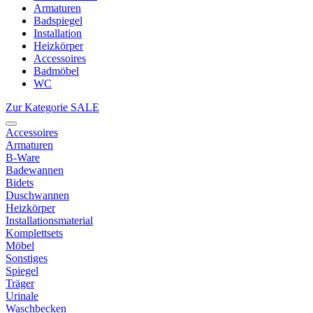
Armaturen
Badspiegel
Installation
Heizkörper
Accessoires
Badmöbel
WC
Zur Kategorie SALE
Accessoires
Armaturen
B-Ware
Badewannen
Bidets
Duschwannen
Heizkörper
Installationsmaterial
Komplettsets
Möbel
Sonstiges
Spiegel
Träger
Urinale
Waschbecken