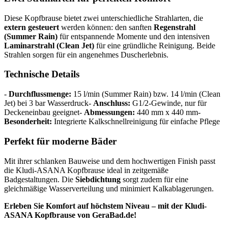
Diese Kopfbrause bietet zwei unterschiedliche Strahlarten, die
extern gesteuert
werden können: den sanften
Regenstrahl
(Summer Rain)
für entspannende Momente und den intensiven
Laminarstrahl (Clean Jet)
für eine gründliche Reinigung. Beide
Strahlen sorgen für ein angenehmes Duscherlebnis.
Technische Details
-
Durchflussmenge:
15 l/min (Summer Rain) bzw. 14 l/min (Clean
Jet) bei 3 bar Wasserdruck-
Anschluss:
G1/2-Gewinde, nur für
Deckeneinbau geeignet-
Abmessungen:
440 mm x 440 mm-
Besonderheit:
Integrierte Kalkschnellreinigung für einfache Pflege
Perfekt für moderne Bäder
Mit ihrer schlanken Bauweise und dem hochwertigen Finish passt
die Kludi-ASANA Kopfbrause ideal in zeitgemäße
Badgestaltungen. Die
Siebdichtung
sorgt zudem für eine
gleichmäßige Wasserverteilung und minimiert Kalkablagerungen.
Erleben Sie Komfort auf höchstem Niveau – mit der Kludi-
ASANA Kopfbrause von GeraBad.de!