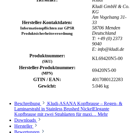
Kludi GmbH & Co.
KG
Am Vogelsang 31-
Hersteller-Kontaktdaten:
33
58706 Menden
Informationspflichten zur GPSR
Deutschland
Produktsicherheitsverordnung
T: +49 (0) 2373
9040
E: info@kludi.de
Produktnummer:
KL69420N5-00
(SKU)
Hersteller-Produktnummer:
69420N5-00
(MPN)
GTIN / EAN:
4017080122283
Gewicht:
5.046 kg
Beschreibung
Kludi-ASANA Kopfbrause – Regen- &
Laminarstrahl in Stainless Brushed NickelElegante
Kopfbrause mit zwei Strahlarten für maxi…
Mehr
Downloads
Hersteller
Bewertungen