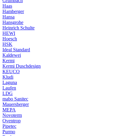
Grumbach
Haas
Hamberger
Hansa
Hansgrohe
Heinrich Schulte
HEWI
Hoesch
HSK
Ideal Standard
Kaldewei
Kermi
Kermi Duschdesign
KEUCO
Kludi
Laguna
Laufen
LDG
mabo Sanitec
Mauersberger
MEPA
Novoterm
Oventrop
Pipetec
Purmo