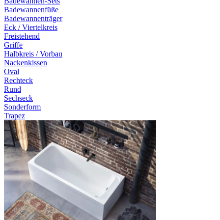
Badewannen-Sets
Badewannenfüße
Badewannenträger
Eck / Viertelkreis
Freistehend
Griffe
Halbkreis / Vorbau
Nackenkissen
Oval
Rechteck
Rund
Sechseck
Sonderform
Trapez