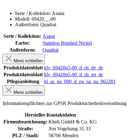
Serie / Kollektion: Asana
Modell: 69420__-00
Außenform: Quadrat
Serie / Kollektion:
Asana
Farbe:
Stainless Brushed Nickel
Außenform:
Quadrat
Menü schließen
Produktdatenblatt
klv_69420n5-00_d_ds_de_de
Produktdatenblatt
klv_69420n5-00_d_ds_en_de
Pflegeanleitung
kl_as_pa_000_d_pa_na_na_962281
Menü schließen
Informationspflichten zur GPSR Produktsicherheitsverordnung
Hersteller-Kontaktdaten
Firmenbezeichnung:
Kludi GmbH & Co. KG
Straße:
Am Vogelsang 31-33
PLZ / Stadt:
58706 Menden