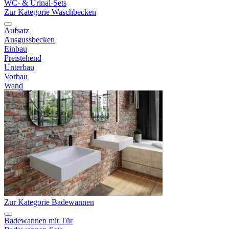
WC- & Urinal-Sets
Zur Kategorie Waschbecken
Aufsatz
Ausgussbecken
Einbau
Freistehend
Unterbau
Vorbau
Wand
Zur Kategorie Badewannen
Badewannen mit Tür