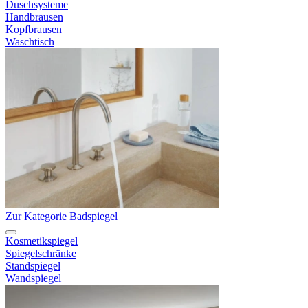
Duschsysteme
Handbrausen
Kopfbrausen
Waschtisch
Zur Kategorie Badspiegel
Kosmetikspiegel
Spiegelschränke
Standspiegel
Wandspiegel