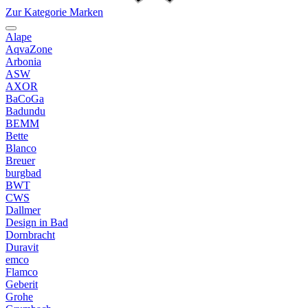
Zur Kategorie Marken
Alape
AqvaZone
Arbonia
ASW
AXOR
BaCoGa
Badundu
BEMM
Bette
Blanco
Breuer
burgbad
BWT
CWS
Dallmer
Design in Bad
Dornbracht
Duravit
emco
Flamco
Geberit
Grohe