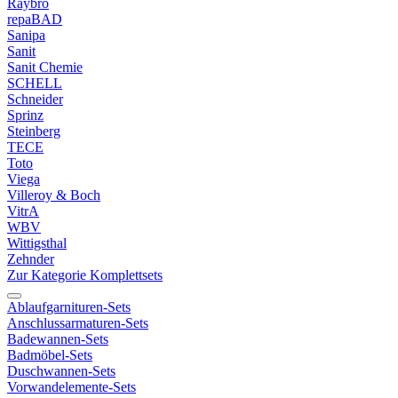
Raybro
repaBAD
Sanipa
Sanit
Sanit Chemie
SCHELL
Schneider
Sprinz
Steinberg
TECE
Toto
Viega
Villeroy & Boch
VitrA
WBV
Wittigsthal
Zehnder
Zur Kategorie Komplettsets
Ablaufgarnituren-Sets
Anschlussarmaturen-Sets
Badewannen-Sets
Badmöbel-Sets
Duschwannen-Sets
Vorwandelemente-Sets