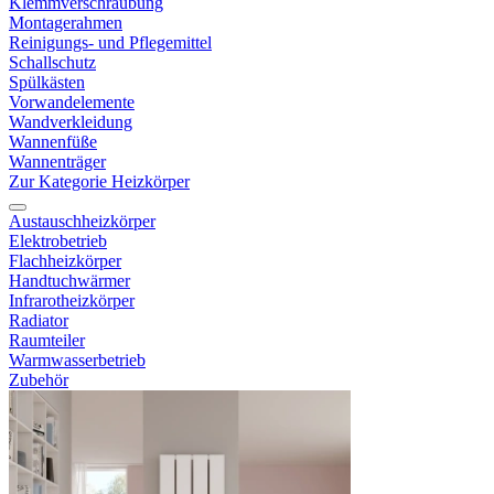
Klemmverschraubung
Montagerahmen
Reinigungs- und Pflegemittel
Schallschutz
Spülkästen
Vorwandelemente
Wandverkleidung
Wannenfüße
Wannenträger
Zur Kategorie Heizkörper
Austauschheizkörper
Elektrobetrieb
Flachheizkörper
Handtuchwärmer
Infrarotheizkörper
Radiator
Raumteiler
Warmwasserbetrieb
Zubehör