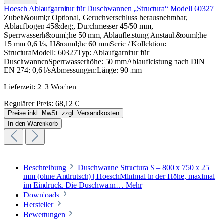
Hoesch Ablaufgarnitur für Duschwannen „Structura“ Modell 60327
Zubeh&ouml;r Optional, Geruchverschluss herausnehmbar,
Ablaufbogen 45&deg;, Durchmesser 45/50 mm,
Sperrwasserh&ouml;he 50 mm, Ablaufleistung Anstauh&ouml;he
15 mm 0,6 l/s, H&ouml;he 60 mmSerie / Kollektion:
StructuraModell: 60327Typ: Ablaufgarnitur für
DuschwannenSperrwasserhöhe: 50 mmAblaufleistung nach DIN
EN 274: 0,6 l/sAbmessungen:Länge: 90 mm
Lieferzeit: 2–3 Wochen
Regulärer Preis:
68,12 €
Preise inkl. MwSt. zzgl. Versandkosten
In den Warenkorb
Beschreibung
Duschwanne Structura S – 800 x 750 x 25
mm (ohne Antirutsch) | HoeschMinimal in der Höhe, maximal
im Eindruck. Die Duschwann…
Mehr
Downloads
Hersteller
Bewertungen