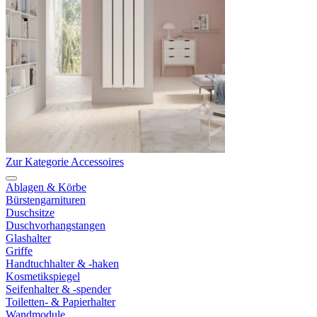
Zur Kategorie Accessoires
Ablagen & Körbe
Bürstengarnituren
Duschsitze
Duschvorhangstangen
Glashalter
Griffe
Handtuchhalter & -haken
Kosmetikspiegel
Seifenhalter & -spender
Toiletten- & Papierhalter
Wandmodule