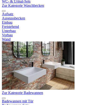
WC- & Urinal-Sets
Zur Kategorie Waschbecken
Aufsatz
Ausgussbecken
Einbau
Freistehend
Unterbau
Vorbau
Wand
Zur Kategorie Badewannen
Badewannen mit Tür