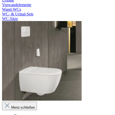
Urinale
Vorwandelemente
Wand-WCs
WC- & Urinal-Sets
WC-Sitze
Menü schließen