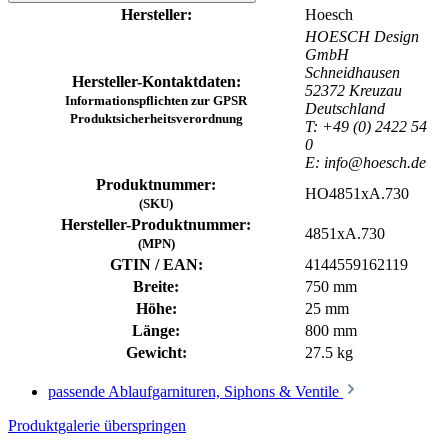
Hersteller:
Hoesch
HOESCH Design
GmbH
Schneidhausen
Hersteller-Kontaktdaten:
52372 Kreuzau
Informationspflichten zur GPSR
Deutschland
Produktsicherheitsverordnung
T: +49 (0) 2422 54
0
E: info@hoesch.de
Produktnummer:
HO4851xA.730
(SKU)
Hersteller-Produktnummer:
4851xA.730
(MPN)
GTIN / EAN:
4144559162119
Breite:
750 mm
Höhe:
25 mm
Länge:
800 mm
Gewicht:
27.5 kg
passende Ablaufgarnituren, Siphons & Ventile
Produktgalerie überspringen