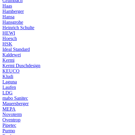
Grumbach
Haas
Hamberger
Hansa
Hansgrohe
Heinrich Schulte
HEWI
Hoesch
HSK
Ideal Standard
Kaldewei
Kermi
Kermi Duschdesign
KEUCO
Kludi
Laguna
Laufen
LDG
mabo Sanitec
Mauersberger
MEPA
Novoterm
Oventrop
Pipetec
Purmo