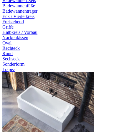
Badewannen-Sets
Badewannenfüße
Badewannenträger
Eck / Viertelkreis
Freistehend
Griffe
Halbkreis / Vorbau
Nackenkissen
Oval
Rechteck
Rund
Sechseck
Sonderform
Trapez