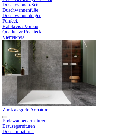
Duschwannen-Sets
Duschwannenfüße
Duschwannenträger
Fünfeck
Halbkreis / Vorbau
Quadrat & Rechteck
Viertelkreis
Zur Kategorie Armaturen
Badewannenarmaturen
Brausegarnituren
Duscharmaturen