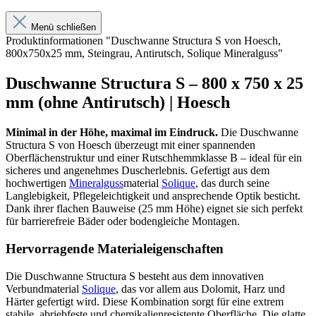
Menü schließen
Produktinformationen "Duschwanne Structura S von Hoesch,
800x750x25 mm, Steingrau, Antirutsch, Solique Mineralguss"
Duschwanne Structura S – 800 x 750 x 25
mm (ohne Antirutsch) | Hoesch
Minimal in der Höhe, maximal im Eindruck.
Die Duschwanne
Structura S von Hoesch überzeugt mit einer spannenden
Oberflächenstruktur und einer Rutschhemmklasse B – ideal für ein
sicheres und angenehmes Duscherlebnis. Gefertigt aus dem
hochwertigen
Mineralguss
material
Solique
, das durch seine
Langlebigkeit, Pflegeleichtigkeit und ansprechende Optik besticht.
Dank ihrer flachen Bauweise (25 mm Höhe) eignet sie sich perfekt
für barrierefreie Bäder oder bodengleiche Montagen.
Hervorragende Materialeigenschaften
Die Duschwanne Structura S besteht aus dem innovativen
Verbundmaterial
Solique
, das vor allem aus Dolomit, Harz und
Härter gefertigt wird. Diese Kombination sorgt für eine extrem
stabile, abriebfeste und chemikalienresistente Oberfläche. Die glatte,