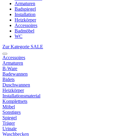
Armaturen
Badspiegel
Installation
Heizkörper
Accessoires
Badmöbel
WC
Zur Kategorie SALE
Accessoires
Armaturen
B-Ware
Badewannen
Bidets
Duschwannen
Heizkörper
Installationsmaterial
Komplettsets
Möbel
Sonstiges
Spiegel
Träger
Urinale
Waschbecken