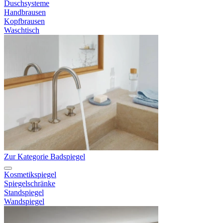
Duschsysteme
Handbrausen
Kopfbrausen
Waschtisch
Zur Kategorie Badspiegel
Kosmetikspiegel
Spiegelschränke
Standspiegel
Wandspiegel