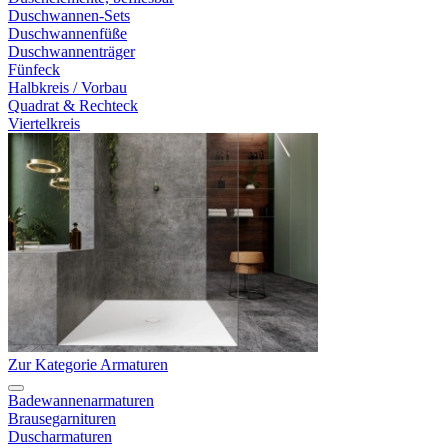
Duschwannen-Sets
Duschwannenfüße
Duschwannenträger
Fünfeck
Halbkreis / Vorbau
Quadrat & Rechteck
Viertelkreis
Zur Kategorie Armaturen
Badewannenarmaturen
Brausegarnituren
Duscharmaturen