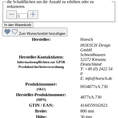
die Schaltflächen um die Anzahl zu erhöhen oder zu
reduzieren.
In den Warenkorb
Zum Wunschzettel hinzufügen
Hersteller:
Hoesch
HOESCH Design
GmbH
Schneidhausen
Hersteller-Kontaktdaten:
52372 Kreuzau
Informationspflichten zur GPSR
Deutschland
Produktsicherheitsverordnung
T: +49 (0) 2422 54
0
E: info@hoesch.de
Produktnummer:
HO4877xA.730
(SKU)
Hersteller-Produktnummer:
4877xA.730
(MPN)
GTIN / EAN:
4144559162621
Breite:
800 mm
Höhe:
30 mm