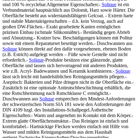
sind 100 % recyclebar.Allgemeine Eigenschaften:-
Solique
ist ein
Verbundmaterial hauptsächlich aus Dolomit, Harz sowie Härter. Die
Oberfläche besteht aus widerstandsfähigem Gelcoat. - Extrem harte
und stabile Materialeigenschaften – d.h. kein Verzug, auch auf
großen DW-Flächen.- Exakt gearbeitete Kanten ermöglichen
präzisen Einbau (schmale Silikonnähte).- Beständig gegen Abrieb
und Abnutzung.- Kratzer bzw. Beschädigungen können mit Politur
sowie mit einem Reparaturset beseitigt werden.- Duschwannen aus
Solique
können direkt auf den dafür vorgesehenen, ebenen Boden
(z.B. Estrich) aufgelegt werden – Füße sowie Gestelle sind nicht
erforderlich.-
Solique
-Produkte besitzen eine glänzende, glatte
Oberfläche und lassen sich hervorragend mit anderen Produkten,
wie z.B. Acryl- Badewannen und Keramik kombinieren.-
Solique
lässt sich leicht mit handelsüblichen Reinigungsmitteln pflegen.-
Aseptisch: Bakterien und Pilze dringen nicht in die Oberfläche ein.-
Zusätzlich ist eine optionale Antirutschbeschichtung erhältlich, die
eine Rutschhemmung nach Rutschklasse C ermöglicht.-
Duschwannen aus
Solique
entsprechen den Mindest-Anforderungen
der schweizerischen Norm SIA 181 sowie den Anforderungen der
DIN 4109 bzgl. des Installations-Schallpegel.Ästhetische
Eigenschaften:- Warm und angenehm im Kontakt mit dem Körper.-
Extrem glatte Oberflächenstruktur.- Das Reinigen ist einfach und
komfortabel.- Hartnäckige Flecken werden einfach mit Hilfe von
Wasser und milden Reinigungsmitteln aus dem Haushalt
entfernt.Technische Eigenschaften:Duschwannenhöhe: