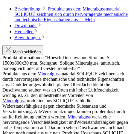
Beschreibung
Produkte aus dem Mineralgussmaterial
SOLIQUE zeichnen sich durch hervorragende mechanische
und technische Eigenschaften aus.…
Mehr
Downloads
Hersteller
Bewertungen
Menü schließen
Produktinformationen "Hoesch Duschwanne Structura S,
1500x800x30 mm, Steingrau, Solique Mineralguss, antirutsch,
bodengleich oder auf Gestell montierbar"
Produkte aus dem
Mineralguss
material SOLIQUE zeichnen sich
durch hervorragende mechanische und technische Eigenschaften
aus. Dankder ungewöhnlich glatten Oberfläche bleibt die
Duschwanne sauber, was an Orten mit hoher Luftfeuchtigkeit
wichtig ist. Zu den unbestreitbarenVorteilen von
Mineralguss
produkten aus SOLIQUE zählt die
Widerstandsfähigkeit gegen chemische Substanzen und
Verschmutzung. AlleVerschmutzungen können problemlos durch
sanfte Reinigung entfernt werden.
Mineralguss
weist eine
hervorragende Verschleißfestigkeit undWiderstandsfähigkeit gegen
hohe Temperaturen auf. Dadurch sehen Duschwannen auch nach
Jahren noch quasi aus wie neu. Produkte Hoeschaus SOLIQUE