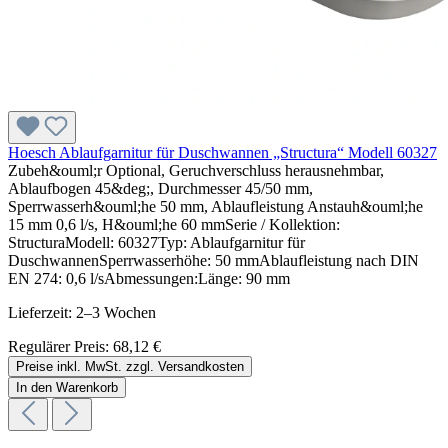
Hoesch Ablaufgarnitur für Duschwannen „Structura“ Modell 60327
Zubeh&ouml;r Optional, Geruchverschluss herausnehmbar,
Ablaufbogen 45&deg;, Durchmesser 45/50 mm,
Sperrwasserh&ouml;he 50 mm, Ablaufleistung Anstauh&ouml;he
15 mm 0,6 l/s, H&ouml;he 60 mmSerie / Kollektion:
StructuraModell: 60327Typ: Ablaufgarnitur für
DuschwannenSperrwasserhöhe: 50 mmAblaufleistung nach DIN
EN 274: 0,6 l/sAbmessungen:Länge: 90 mm
Lieferzeit: 2–3 Wochen
Regulärer Preis:
68,12 €
Preise inkl. MwSt. zzgl. Versandkosten
In den Warenkorb