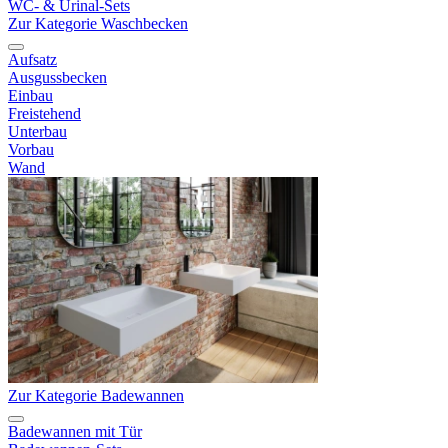
WC- & Urinal-Sets
Zur Kategorie Waschbecken
Aufsatz
Ausgussbecken
Einbau
Freistehend
Unterbau
Vorbau
Wand
Zur Kategorie Badewannen
Badewannen mit Tür