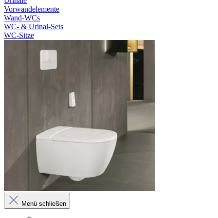
Urinale
Vorwandelemente
Wand-WCs
WC- & Urinal-Sets
WC-Sitze
Menü schließen