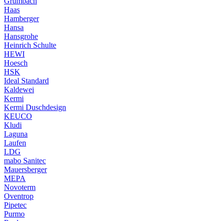
Grumbach
Haas
Hamberger
Hansa
Hansgrohe
Heinrich Schulte
HEWI
Hoesch
HSK
Ideal Standard
Kaldewei
Kermi
Kermi Duschdesign
KEUCO
Kludi
Laguna
Laufen
LDG
mabo Sanitec
Mauersberger
MEPA
Novoterm
Oventrop
Pipetec
Purmo