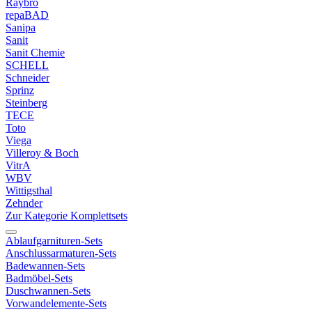
Raybro
repaBAD
Sanipa
Sanit
Sanit Chemie
SCHELL
Schneider
Sprinz
Steinberg
TECE
Toto
Viega
Villeroy & Boch
VitrA
WBV
Wittigsthal
Zehnder
Zur Kategorie Komplettsets
Ablaufgarnituren-Sets
Anschlussarmaturen-Sets
Badewannen-Sets
Badmöbel-Sets
Duschwannen-Sets
Vorwandelemente-Sets