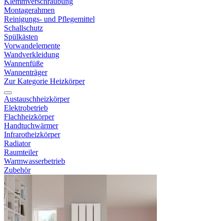
Klemmverschraubung
Montagerahmen
Reinigungs- und Pflegemittel
Schallschutz
Spülkästen
Vorwandelemente
Wandverkleidung
Wannenfüße
Wannenträger
Zur Kategorie Heizkörper
Austauschheizkörper
Elektrobetrieb
Flachheizkörper
Handtuchwärmer
Infrarotheizkörper
Radiator
Raumteiler
Warmwasserbetrieb
Zubehör