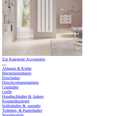
Zur Kategorie Accessoires
Ablagen & Körbe
Bürstengarnituren
Duschsitze
Duschvorhangstangen
Glashalter
Griffe
Handtuchhalter & -haken
Kosmetikspiegel
Seifenhalter & -spender
Toiletten- & Papierhalter
Wandmodule