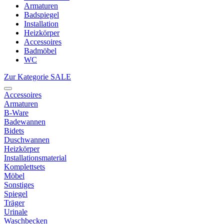
Armaturen
Badspiegel
Installation
Heizkörper
Accessoires
Badmöbel
WC
Zur Kategorie SALE
Accessoires
Armaturen
B-Ware
Badewannen
Bidets
Duschwannen
Heizkörper
Installationsmaterial
Komplettsets
Möbel
Sonstiges
Spiegel
Träger
Urinale
Waschbecken