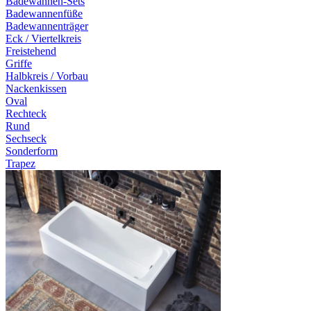
Badewannen-Sets
Badewannenfüße
Badewannenträger
Eck / Viertelkreis
Freistehend
Griffe
Halbkreis / Vorbau
Nackenkissen
Oval
Rechteck
Rund
Sechseck
Sonderform
Trapez