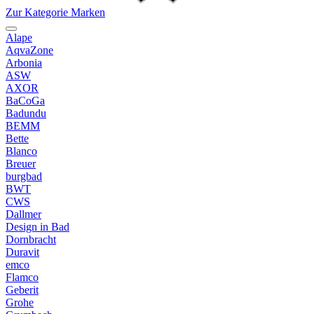
Zur Kategorie Marken
Alape
AqvaZone
Arbonia
ASW
AXOR
BaCoGa
Badundu
BEMM
Bette
Blanco
Breuer
burgbad
BWT
CWS
Dallmer
Design in Bad
Dornbracht
Duravit
emco
Flamco
Geberit
Grohe