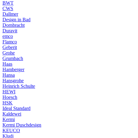
BWT
CWS
Dallmer
Design in Bad
Dornbracht
Duravit
emco
Flamco
Geberit
Grohe
Grumbach
Haas
Hamberger
Hansa
Hansgrohe
Heinrich Schulte
HEWI
Hoesch
HSK
Ideal Standard
Kaldewei
Kermi
Kermi Duschdesign
KEUCO
Kludi