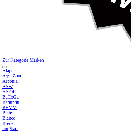
Zur Kategorie Marken
Alape
AqvaZone
Arbonia
ASW
AXOR
BaCoGa
Badundu
BEMM
Bette
Blanco
Breuer
burgbad